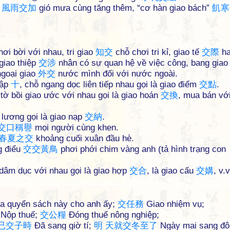
”
風
雨
交
加
gió mưa cùng tăng thêm, “cơ hàn giao bách”
飢
寒
chơi bời với nhau, tri giao
知
交
chỗ chơi tri kỉ, giao tế
交
際
ha
 giao thiệp
交
涉
nhân có sự quan hệ về việc công, bang gia
ngoại giao
外
交
nước mình đối với nước ngoài.
hập
十
, chỗ ngang dọc liên tiếp nhau gọi là giao điểm
交
點
.
tờ bồi giao ước với nhau gọi là giao hoán
交
換
, mua bán vớ
 lương gọi là giao nạp
交
納
.
交
口
稱
譽
mọi người cùng khen.
春
夏
之
交
khoảng cuối xuân đầu hè.
g điểu
交
交
黃
鳥
phơi phới chim vàng anh (tả hình trạng con
dâm dục với nhau gọi là giao hợp
交
合
, là giao cấu
交
媾
, v.v
 quyển sách này cho anh ấy;
交
任
務
Giao nhiệm vụ;
Nộp thuế;
交
公
糧
Đóng thuế nông nghiệp;
已
交
子
時
Đã sang giờ tí;
明
天
就
交
冬
至
了
Ngày mai sang đô