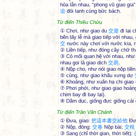
hòa lẫn nhau, “phong vũ giao gia
迫
đói lạnh cùng bức bách.
Từ điển Thiều Chửu
① Chơi, như giao du
交
遊
đi lại 
bên lấy lễ mà giao tiếp với nhau,
交
nước này chơi với nước kia, 
② Liền tiếp, như đóng cây chữ t
③ Có mối quan hệ với nhau, như 
nhau gọi là giao dịch
交
易
.
④ Nộp cho, như nói giao nộp tiền
⑤ cùng, như giao khẩu xưng dự
⑥ Khoảng, như xuân hạ chi giao
⑦ Phơi phới, như giao giao hoàn
chim bay đi bay lại).
⑧ Dâm dục, giống đực giống cái 
Từ điển Trần Văn Chánh
① Đưa, giao:
把
這
本
書
交
給
他
Đưa
② Nộp, đóng:
交
卷
Nộp bài;
交
稅
③ Sang (chỉ thời gian, thời tiết):