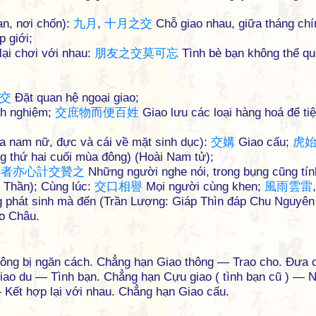
an, nơi chốn):
九
月
,
十
月
之
交
Chỗ giao nhau, giữa tháng chí
 giới;
 lại chơi với nhau:
朋
友
之
交
莫
可
忘
Tình bè bạn không thể q
交
Đặt quan hệ ngoại giao;
nh nghiệm;
交
庶
物
而
便
百
姓
Giao lưu các loại hàng hoá để ti
ữa nam nữ, đực và cái về mặt sinh dục):
交
媾
Giao cấu;
虎
ng thứ hai cuối mùa đông) (Hoài Nam tử);
聞
者
亦
心
計
交
贊
之
Những người nghe nói, trong bụng cũng tín
 Thần); Cùng lúc:
交
口
相
譽
Mọi người cùng khen;
風
雨
雲
雷
phát sinh mà đến (Trần Lượng: Giáp Thìn đáp Chu Nguyên
ao Châu.
ông bị ngăn cách. Chẳng hạn Giao thông — Trao cho. Đưa 
iao du — Tình bạn. Chẳng hạn Cựu giao ( tình bạn cũ ) — N
 Kết hợp lại với nhau. Chẳng hạn Giao cấu.