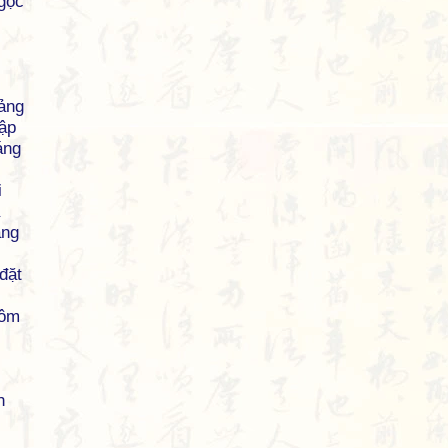
ngọc
ảng
hập
áng
i
ẳng
đặt
ôm
h