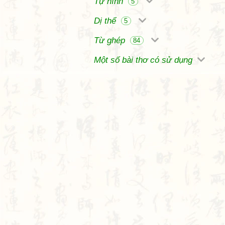
Tự hình
5
Dị thể
5
Từ ghép
84
Một số bài thơ có sử dụng