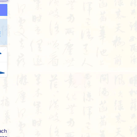
茭
ạch