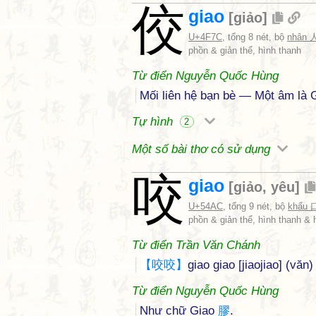
佼
giao
[
giảo
]
U+4F7C
, tổng 8 nét, bộ
nhân 
phồn & giản thể, hình thanh
Từ điển Nguyễn Quốc Hùng
Mối liên hệ bạn bè — Một âm là 
Tự hình
2
Một số bài thơ có sử dụng
咬
giao
[
giảo
,
yêu
]
U+54AC
, tổng 9 nét, bộ
khẩu 
phồn & giản thể, hình thanh & 
Từ điển Trần Văn Chánh
【
咬
咬
】
giao giao [jiaojiao] (văn
Từ điển Nguyễn Quốc Hùng
Như chữ Giao
膠
.