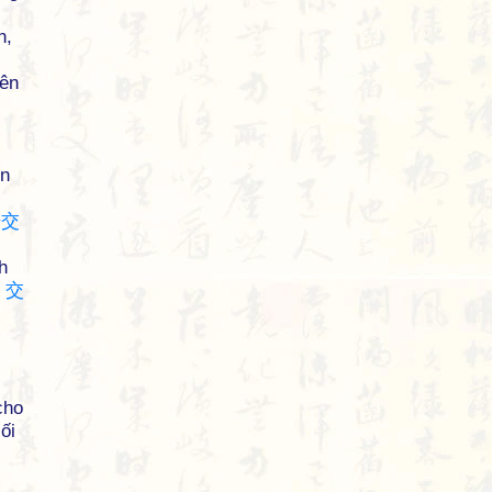
n,
uên
ện
始
交
h
,
交
cho
ối