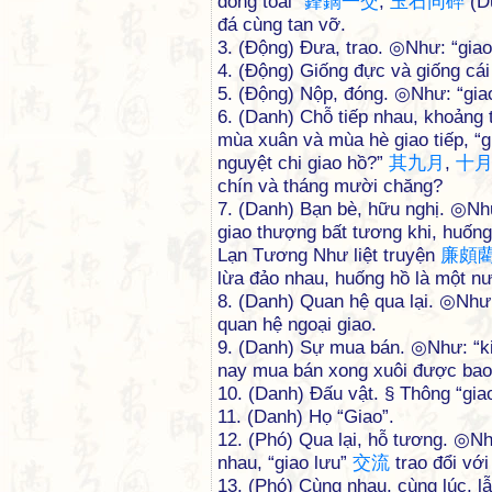
đồng toái”
鋒
鏑
一
交
,
玉
石
同
碎
(D
đá cùng tan vỡ.
3. (Động) Đưa, trao. ◎Như: “gia
4. (Động) Giống đực và giống cá
5. (Động) Nộp, đóng. ◎Như: “gi
6. (Danh) Chỗ tiếp nhau, khoảng 
mùa xuân và mùa hè giao tiếp, “g
nguyệt chi giao hồ?”
其
九
月
,
十
chín và tháng mười chăng?
7. (Danh) Bạn bè, hữu nghị. ◎Như
giao thượng bất tương khi, huốn
Lạn Tương Như liệt truyện
廉
頗
lừa đảo nhau, huống hồ là một n
8. (Danh) Quan hệ qua lại. ◎Như
quan hệ ngoại giao.
9. (Danh) Sự mua bán. ◎Như: “ki
nay mua bán xong xuôi được bao
10. (Danh) Đấu vật. § Thông “gia
11. (Danh) Họ “Giao”.
12. (Phó) Qua lại, hỗ tương. ◎N
nhau, “giao lưu”
交
流
trao đổi với
13. (Phó) Cùng nhau, cùng lúc, 