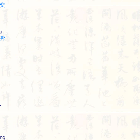
交
i
o
邦
i
.
ng