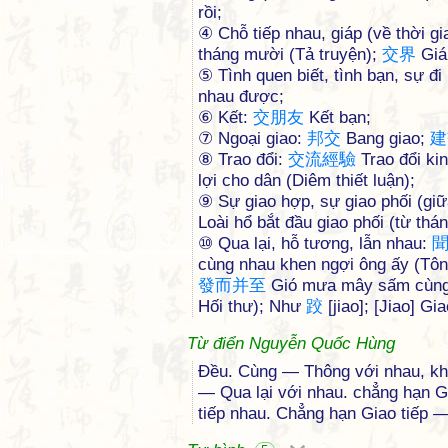
rồi;
④ Chỗ tiếp nhau, giáp (về thời gi
tháng mười (Tả truyện);
交
界
Giáp
⑤ Tình quen biết, tình bạn, sự đi
nhau được;
⑥ Kết:
交
朋
友
Kết bạn;
⑦ Ngoại giao:
邦
交
Bang giao;
建
⑧ Trao đổi:
交
流
經
驗
Trao đổi ki
lợi cho dân (Diêm thiết luận);
⑨ Sự giao hợp, sự giao phối (gi
Loài hổ bắt đầu giao phối (từ thá
⑩ Qua lại, hỗ tương, lẫn nhau:
cùng nhau khen ngợi ông ấy (Tôn
發
而
并
至
Gió mưa mây sấm cùng 
Hối thư); Như
跤
[jiao]; [Jiao] Gi
Từ điển Nguyễn Quốc Hùng
Đều. Cùng — Thông với nhau, kh
— Qua lại với nhau. chẳng hạn G
tiếp nhau. Chẳng hạn Giao tiếp —