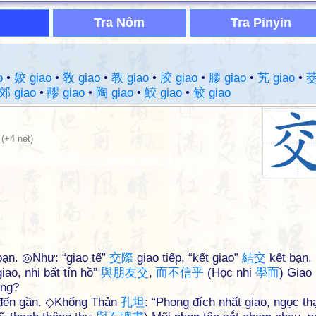
Tra Nôm
Tra Pinyin
o
•
姣 giao
•
敎 giao
•
教 giao
•
胶 giao
•
膠 giao
•
艽 giao
•
郊 giao
•
醪 giao
•
陶 giao
•
鮫 giao
•
鲛 giao
(+4 nét)
 bạn. ◎Như: “giao tế”
交
際
giao tiếp, “kết giao”
結
交
kết bạn.
iao, nhi bất tín hồ”
與
朋
友
交
,
而
不
信
乎
(Học nhi
學
而
) Giao
ông?
, đến gần. ◇Khổng Thản
孔
坦
: “Phong đích nhất giao, ngọc th