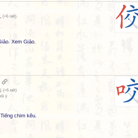
人
(+6 nét)
Giảo. Xem Giảo.
口
(+6 nét)
hội ý
) Tiếng chim kêu.