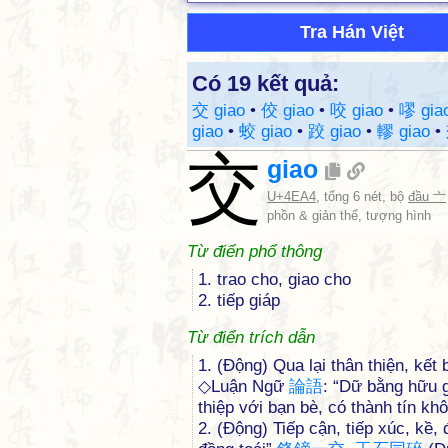
Tra Hán Việt
Có 19 kết quả:
交 giao
•
佼 giao
•
咬 giao
•
嘐 gia
giao
•
蛟 giao
•
跤 giao
•
轇 giao
•
交
giao
U+4EA4
, tổng 6 nét, bộ
đầu 亠
phồn & giản thể, tượng hình
Từ điển phổ thông
1. trao cho, giao cho
2. tiếp giáp
Từ điển trích dẫn
1. (Động) Qua lại thân thiện, kết
◇Luận Ngữ
論
語
: “Dữ bằng hữu g
thiệp với bạn bè, có thành tín kh
2. (Động) Tiếp cận, tiếp xúc, kề