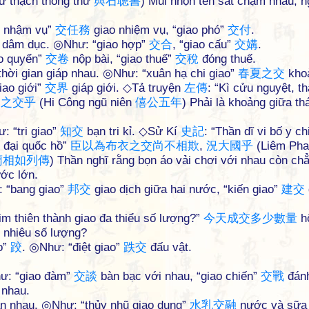
ữ thạch thông thư
與
石
聰
書
) Mũi nhọn tên sắt chạm nhau, 
o nhậm vụ”
交
任
務
giao nhiệm vụ, “giao phó”
交
付
.
i dâm dục. ◎Như: “giao hợp”
交
合
, “giao cấu”
交
媾
.
ao quyển”
交
卷
nộp bài, “giao thuế”
交
稅
đóng thuế.
thời gian giáp nhau. ◎Như: “xuân hạ chi giao”
春
夏
之
交
kho
iao giới”
交
界
giáp giới. ◇Tả truyện
左
傳
: “Kì cửu nguyệt, t
月
之
交
乎
(Hi Công ngũ niên
僖
公
五
年
) Phải là khoảng giữa th
: “tri giao”
知
交
bạn tri kỉ. ◇Sử Kí
史
記
: “Thần dĩ vi bố y ch
g đại quốc hồ”
臣
以
為
布
衣
之
交
尚
不
相
欺
,
況
大
國
乎
(Liêm Pha
藺
相
如
列
傳
) Thần nghĩ rằng bọn áo vải chơi với nhau còn ch
ước lớn.
: “bang giao”
邦
交
giao dịch giữa hai nước, “kiến giao”
建
交
m thiên thành giao đa thiểu số lượng?”
今
天
成
交
多
少
數
量
h
 nhiêu số lượng?
o”
跤
. ◎Như: “điệt giao”
跌
交
đấu vật.
hư: “giao đàm”
交
談
bàn bạc với nhau, “giao chiến”
交
戰
đán
 nhau.
lẫn nhau. ◎Như: “thủy nhũ giao dung”
水
乳
交
融
nước và sữa