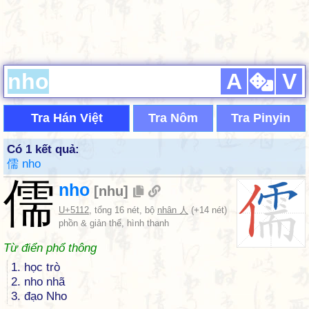
A
V
Tra Hán Việt
Tra Nôm
Tra Pinyin
Có 1 kết quả:
儒 nho
儒
nho
[
nhu
]
U+5112
, tổng 16 nét, bộ
nhân 人
(+14 nét)
phồn & giản thể, hình thanh
Từ điển phổ thông
1. học trò
2. nho nhã
3. đạo Nho