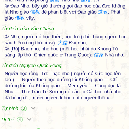
③ Ðạo Nho, bây giờ thường gọi đạo học của đức Khổng
là Nho giáo
儒
教
để phân biệt với Ðạo giáo
道
教
, Phật
giáo
佛
教
vậy.
Từ điển Trần Văn Chánh
① Nho, người có học thức, học trò (chỉ chung người học
sâu hiểu rộng thời xưa):
大
儒
Đại nho;
② [Rú] Đạo nho, nho học (một học phái do Khổng Tử
sáng lập thời Chiến quốc ở Trung Quốc):
儒
家
Nhà nho.
Từ điển Nguyễn Quốc Hùng
Người học rộng. Td: Thạc nho ( người có sức học lớn
lao ) — Người theo học đường lối Khổng giáo — Chỉ
đường lối của Khổng giáo — Mềm yếu — Cũng đọc là
Nhu — Thơ Trần Tế Xương có câu: » Cái học nhà nho
đã hỏng rồi, mười người đi học chín người thôi «.
Tự hình
3
Dị thể
4