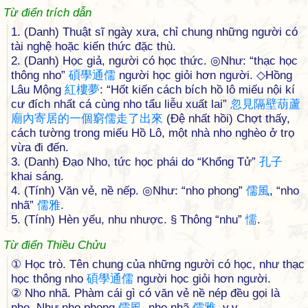
Từ điển trích dẫn
1. (Danh) Thuật sĩ ngày xưa, chỉ chung những người có
tài nghệ hoặc kiến thức đặc thù.
2. (Danh) Học giả, người có học thức. ◎Như: “thạc học
thông nho”
碩
學
通
儒
người học giỏi hơn người. ◇Hồng
Lâu Mộng
紅
樓
夢
: “Hốt kiến cách bích hồ lô miếu nội kí
cư đích nhất cá cùng nho tẩu liễu xuất lai”
忽
見
隔
壁
葫
蘆
廟
內
寄
居
的
一
個
窮
儒
走
了
出
來
(Đệ nhất hồi) Chợt thấy,
cách tường trong miếu Hồ Lô, một nhà nho nghèo ở trọ
vừa đi đến.
3. (Danh) Đạo Nho, tức học phái do “Khổng Tử”
孔
子
khai sáng.
4. (Tính) Văn vẻ, nề nếp. ◎Như: “nho phong”
儒
風
, “nho
nhã”
儒
雅
.
5. (Tính) Hèn yếu, nhu nhược. § Thông “nhu”
懦
.
Từ điển Thiều Chửu
① Học trò. Tên chung của những người có học, như thạc
học thông nho
碩
學
通
儒
người học giỏi hơn người.
② Nho nhã. Phàm cái gì có văn vẻ nề nép đều gọi là
nho. Như nho phong
儒
風
, nho nhã
儒
雅
, v.v.