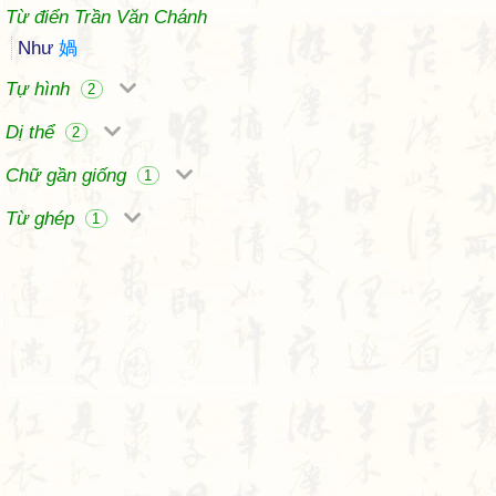
Từ điển Trần Văn Chánh
Như
媧
Tự hình
2
Dị thể
2
Chữ gần giống
1
Từ ghép
1