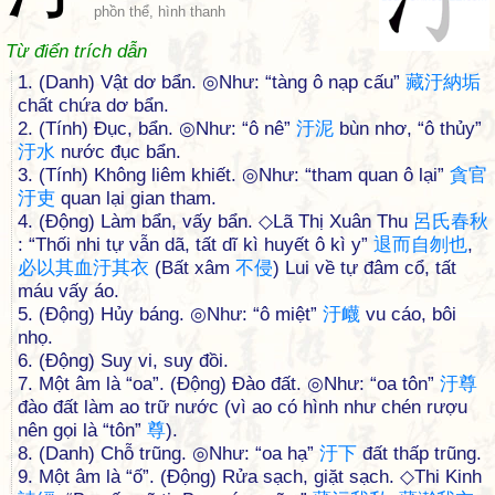
phồn thể, hình thanh
Từ điển trích dẫn
1. (Danh) Vật dơ bẩn. ◎Như: “tàng ô nạp cấu”
藏
汙
納
垢
chất chứa dơ bẩn.
2. (Tính) Đục, bẩn. ◎Như: “ô nê”
汙
泥
bùn nhơ, “ô thủy”
汙
水
nước đục bẩn.
3. (Tính) Không liêm khiết. ◎Như: “tham quan ô lại”
貪
官
汙
吏
quan lại gian tham.
4. (Động) Làm bẩn, vấy bẩn. ◇Lã Thị Xuân Thu
呂
氏
春
秋
: “Thối nhi tự vẫn dã, tất dĩ kì huyết ô kì y”
退
而
自
刎
也
,
必
以
其
血
汙
其
衣
(Bất xâm
不
侵
) Lui về tự đâm cổ, tất
máu vấy áo.
5. (Động) Hủy báng. ◎Như: “ô miệt”
汙
衊
vu cáo, bôi
nhọ.
6. (Động) Suy vi, suy đồi.
7. Một âm là “oa”. (Động) Đào đất. ◎Như: “oa tôn”
汙
尊
đào đất làm ao trữ nước (vì ao có hình như chén rượu
nên gọi là “tôn”
尊
).
8. (Danh) Chỗ trũng. ◎Như: “oa hạ”
汙
下
đất thấp trũng.
9. Một âm là “ố”. (Động) Rửa sạch, giặt sạch. ◇Thi Kinh