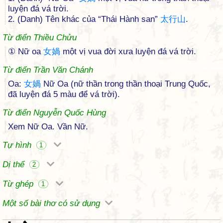
luyện đá vá trời.
2. (Danh) Tên khác của “Thái Hành san”
太
行
山
.
Từ điển Thiều Chửu
① Nữ oa
女
媧
một vị vua đời xưa luyện đá vá trời.
Từ điển Trần Văn Chánh
Oa:
女
媧
Nữ Oa (nữ thần trong thần thoại Trung Quốc,
đã luyện đá 5 màu để vá trời).
Từ điển Nguyễn Quốc Hùng
Xem Nữ Oa. Vần Nữ.
Tự hình
1
Dị thể
2
Từ ghép
1
Một số bài thơ có sử dụng