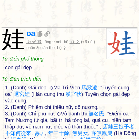
娃
oa
U+5A03
, tổng 9 nét, bộ
nữ 女
(+6 nét)
phồn & giản thể, hội ý
Từ điển phổ thông
con gái đẹp
Từ điển trích dẫn
1. (Danh) Gái đẹp. ◇Mã Trí Viễn
馬
致
遠
: “Tuyển cung
oa”
選
宮
娃
(Hán cung thu
漢
宮
秋
) Tuyển chọn gái đẹp
vào cung.
2. (Danh) Phiếm chỉ thiếu nữ, cô nương.
3. (Danh) Chỉ phụ nữ. ◇Vô danh thị
無
名
氏
: “Điếm oa
Tam Nương tử giả, bất tri hà tòng lai, quả cư, niên tam
thập dư, vô nam nữ, diệc vô thân thuộc” ,
店
娃
三
娘
子
者
,
不
知
何
從
來
,
寡
居
,
年
三
十
餘
,
無
男
女
,
亦
無
親
屬
(Hà Đông