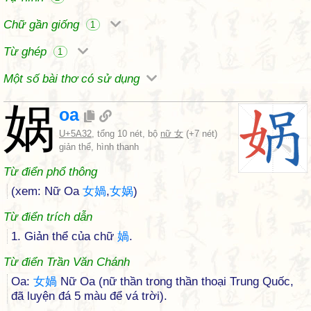
Chữ gần giống
1
Từ ghép
1
Một số bài thơ có sử dụng
娲
oa
U+5A32
, tổng 10 nét, bộ
nữ 女
(+7 nét)
giản thể, hình thanh
Từ điển phổ thông
(xem: Nữ Oa
女
媧
,
女
娲
)
Từ điển trích dẫn
1. Giản thể của chữ
媧
.
Từ điển Trần Văn Chánh
Oa:
女
媧
Nữ Oa (nữ thần trong thần thoại Trung Quốc,
đã luyện đá 5 màu để vá trời).