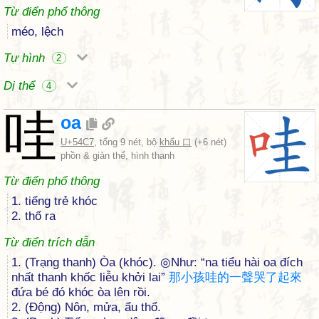
Từ điển phổ thông
méo, lệch
Tự hình
2
Dị thể
4
哇
oa
U+54C7
, tổng 9 nét, bộ
khẩu 口
(+6 nét)
phồn & giản thể, hình thanh
Từ điển phổ thông
1. tiếng trẻ khóc
2. thổ ra
Từ điển trích dẫn
1. (Trạng thanh) Òa (khóc). ◎Như: “na tiểu hài oa đích
nhất thanh khốc liễu khởi lai”
那
小
孩
哇
的
一
聲
哭
了
起
來
đứa bé đó khóc òa lên rồi.
2. (Động) Nôn, mửa, ẩu thổ.