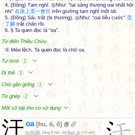
4. (Động) Tạm nghỉ. ◎Như: “tại sàng thượng oai nhất hội
nhi”
在
床
上
歪
一
會
兒
trên giường tạm nghỉ một lát.
5. (Động) Sái, trật (bị thương). ◎Như: “oai liễu cước”
歪
了
腳
trật chân rồi.
6. § Ta quen đọc là “oa”.
Từ điển Thiều Chửu
① Méo lệch. Ta quen đọc là chữ oa.
Tự hình
2
Dị thể
3
Chữ gần giống
1
Từ ghép
2
Một số bài thơ có sử dụng
汙
oa
[
hu
,
ô
,
ố
]
U+6C59
, tổng 6 nét, bộ
thuỷ 水
(+3 nét)