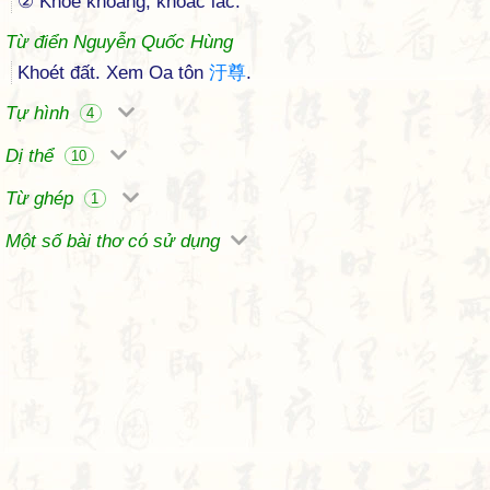
② Khoe khoang, khoác lác.
Từ điển Nguyễn Quốc Hùng
Khoét đất. Xem Oa tôn
汙
尊
.
Tự hình
4
Dị thể
10
Từ ghép
1
Một số bài thơ có sử dụng