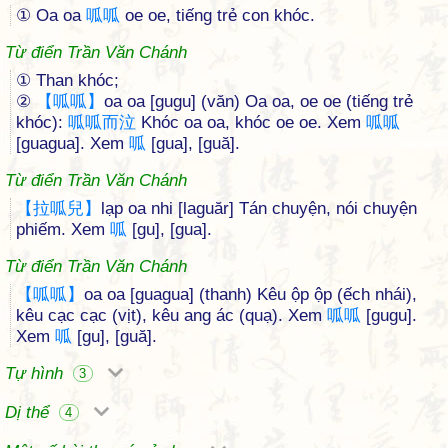
① Oa oa
呱
呱
oe oe, tiếng trẻ con khóc.
Từ điển Trần Văn Chánh
① Than khóc;
②
【
呱
呱
】
oa oa [gugu] (văn) Oa oa, oe oe (tiếng trẻ
khóc):
呱
呱
而
泣
Khóc oa oa, khóc oe oe. Xem
呱
呱
[guagua]. Xem
呱
[gua], [guă].
Từ điển Trần Văn Chánh
【
拉
呱
兒
】
lạp oa nhi [laguăr] Tán chuyện, nói chuyện
phiếm. Xem
呱
[gu], [gua].
Từ điển Trần Văn Chánh
【
呱
呱
】
oa oa [guagua] (thanh) Kêu ộp ộp (ếch nhái),
kêu cạc cạc (vịt), kêu ang ác (quạ). Xem
呱
呱
[gugu].
Xem
呱
[gu], [guă].
Tự hình
3
Dị thể
4