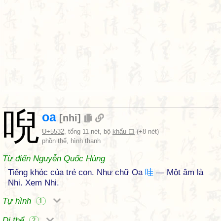
唲
oa
[
nhi
]
U+5532
, tổng 11 nét, bộ
khẩu 口
(+8 nét)
phồn thể, hình thanh
Từ điển Nguyễn Quốc Hùng
Tiếng khóc của trẻ con. Như chữ Oa
哇
— Một âm là
Nhi. Xem Nhi.
Tự hình
1
Dị thể
2