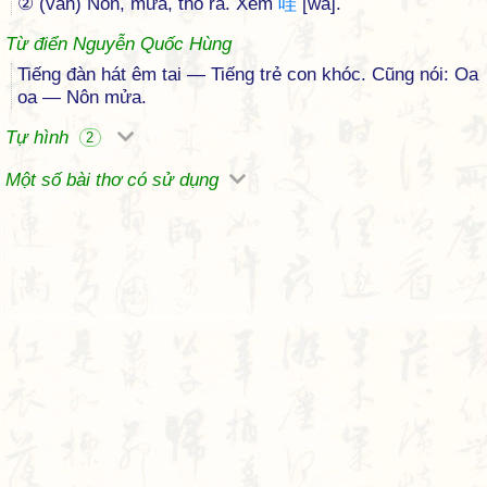
② (văn) Nôn, mửa, thổ ra. Xem
哇
[wa].
Từ điển Nguyễn Quốc Hùng
Tiếng đàn hát êm tai — Tiếng trẻ con khóc. Cũng nói: Oa
oa — Nôn mửa.
Tự hình
2
Một số bài thơ có sử dụng