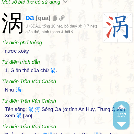
Một số bài thơ có sử dụng
涡
oa
[
qua
]
U+6DA1
, tổng 10 nét, bộ
thuỷ 水
(+7 nét)
giản thể, hình thanh & hội ý
Từ điển phổ thông
nước xoáy
Từ điển trích dẫn
1. Giản thể của chữ
渦
.
Từ điển Trần Văn Chánh
Như
渦
Từ điển Trần Văn Chánh
Tên sông:
渦
河
Sông Oa (ở tỉnh An Huy, Trung Quốc).
1
/37
Xem
渦
[wo].
Từ điển Trần Văn Chánh