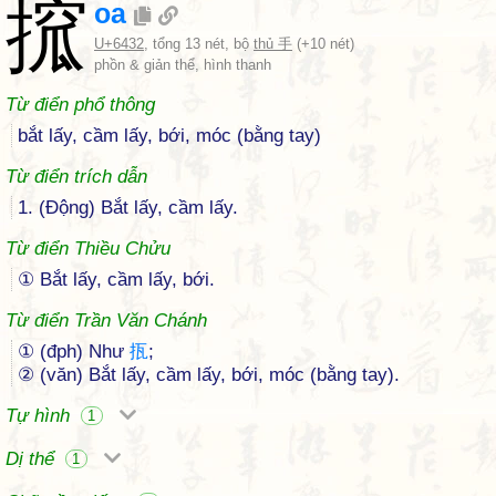
搲
oa
U+6432
, tổng 13 nét, bộ
thủ 手
(+10 nét)
phồn & giản thể, hình thanh
Từ điển phổ thông
bắt lấy, cầm lấy, bới, móc (bằng tay)
Từ điển trích dẫn
1. (Động) Bắt lấy, cầm lấy.
Từ điển Thiều Chửu
① Bắt lấy, cầm lấy, bới.
Từ điển Trần Văn Chánh
① (đph) Như
㧚
;
② (văn) Bắt lấy, cầm lấy, bới, móc (bằng tay).
Tự hình
1
Dị thể
1