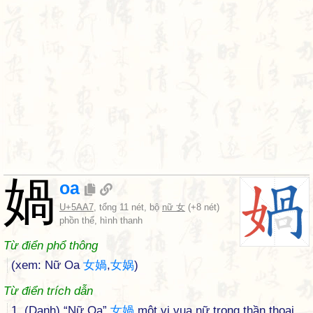
媧
oa
U+5AA7
, tổng 11 nét, bộ
nữ 女
(+8 nét)
phồn thể, hình thanh
Từ điển phổ thông
(xem: Nữ Oa
女
媧
,
女
娲
)
Từ điển trích dẫn
1. (Danh) “Nữ Oa”
女
媧
một vị vua nữ trong thần thoại