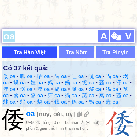
A
V
Tra Hán Việt
Tra Nôm
Tra Pinyin
Có 37 kết quả:
倭 oa
•
呱 oa
•
咶 oa
•
咼 oa
•
哇 oa
•
唲 oa
•
喎 oa
•
埚
oa
•
堝 oa
•
娃 oa
•
娲 oa
•
媧 oa
•
搲 oa
•
歪 oa
•
汙 oa
•
洼 oa
•
涡 oa
•
涹 oa
•
渦 oa
•
溛 oa
•
漥 oa
•
猧 oa
•
窊
oa
•
窝 oa
•
窩 oa
•
窪 oa
•
緺 oa
•
莴 oa
•
萵 oa
•
薖 oa
•
蛙 oa
•
蜗 oa
•
蝸 oa
•
鈛 oa
•
鍋 oa
•
锅 oa
•
鼃 oa
倭
oa
[
nuỵ
,
oải
,
uy
]
U+502D
, tổng 10 nét, bộ
nhân 人
(+8 nét)
phồn & giản thể, hình thanh & hội ý