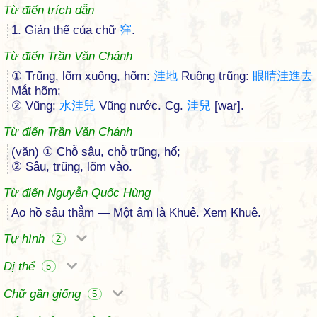
Từ điển trích dẫn
1. Giản thể của chữ
窪
.
Từ điển Trần Văn Chánh
① Trũng, lõm xuống, hõm:
洼
地
Ruộng trũng:
眼
睛
洼
進
去
Mắt hõm;
② Vũng:
水
洼
兒
Vũng nước. Cg.
洼
兒
[war].
Từ điển Trần Văn Chánh
(văn) ① Chỗ sâu, chỗ trũng, hố;
② Sâu, trũng, lõm vào.
Từ điển Nguyễn Quốc Hùng
Ao hồ sâu thẳm — Một âm là Khuê. Xem Khuê.
Tự hình
2
Dị thể
5
Chữ gần giống
5