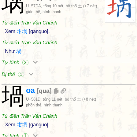
埚
U+57DA
, tổng 10 nét, bộ
thổ 土
(+7 nét)
giản thể, hình thanh
Từ điển Trần Văn Chánh
Xem
坩
堝
[ganguo].
Từ điển Trần Văn Chánh
Như
堝
Tự hình
2
Dị thể
1
堝
oa
[
qua
]
U+581D
, tổng 11 nét, bộ
thổ 土
(+8 nét)
phồn thể, hình thanh
Từ điển Trần Văn Chánh
Xem
坩
堝
[ganguo].
Tự hình
1