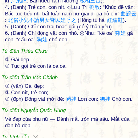
kí
河
東
記
, Bản kiều Tam Nương
板
橋
三
娘
).
4. (Danh) Trẻ con, con nít. ◇Lưu Trí
劉
致
: “Khúc đề vân:
Bắc tục tiểu nhi bất luận nam nữ giai dĩ oa hô chi”
曲
題
云
:
北
俗
小
兒
不
論
男
女
皆
以
娃
呼
之
(Hồng tú hài
紅
繡
鞋
).
5. (Danh) Chỉ con trai hoặc gái (có ý thân yêu).
6. (Danh) Chỉ động vật còn nhỏ. ◎Như: “kê oa”
雞
娃
gà
con, “cẩu oa”
狗
娃
chó con.
Từ điển Thiều Chửu
① Gái đẹp.
② Tục gọi trẻ con là oa oa.
Từ điển Trần Văn Chánh
① (văn) Gái đẹp;
② Con nít, trẻ con;
③ (đph) Động vật mới đẻ:
豬
娃
Lợn con;
狗
娃
Chó con.
Từ điển Nguyễn Quốc Hùng
Vẻ đẹp của phụ nữ — Dánh mắt tròn mà sâu. Mắt của
đàn bà đẹp.
Tự hình
2