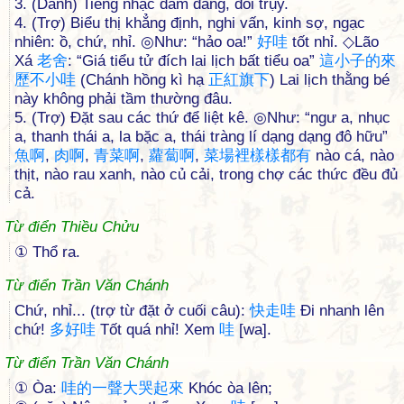
3. (Danh) Tiếng nhạc dâm đãng, đồi trụy.
4. (Trợ) Biểu thị khẳng định, nghi vấn, kinh sợ, ngạc
nhiên: ồ, chứ, nhỉ. ◎Như: “hảo oa!”
好
哇
tốt nhỉ. ◇Lão
Xá
老
舍
: “Giá tiểu tử đích lai lịch bất tiểu oa”
這
小
子
的
來
歷
不
小
哇
(Chánh hồng kì hạ
正
紅
旗
下
) Lai lịch thằng bé
này không phải tầm thường đâu.
5. (Trợ) Đặt sau các thứ để liệt kê. ◎Như: “ngư a, nhục
a, thanh thái a, la bặc a, thái tràng lí dạng dạng đô hữu”
魚
啊
,
肉
啊
,
青
菜
啊
,
蘿
蔔
啊
,
菜
場
裡
樣
樣
都
有
nào cá, nào
thịt, nào rau xanh, nào củ cải, trong chợ các thức đều đủ
cả.
Từ điển Thiều Chửu
① Thổ ra.
Từ điển Trần Văn Chánh
Chứ, nhỉ... (trợ từ đặt ở cuối câu):
快
走
哇
Đi nhanh lên
chứ!
多
好
哇
Tốt quá nhỉ! Xem
哇
[wa].
Từ điển Trần Văn Chánh
① Òa:
哇
的
一
聲
大
哭
起
來
Khóc òa lên;