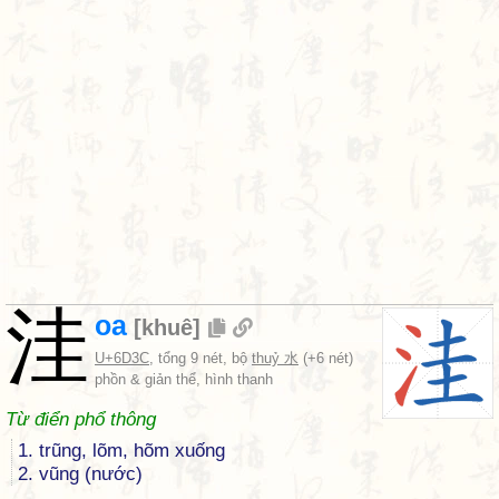
洼
oa
[
khuê
]
U+6D3C
, tổng 9 nét, bộ
thuỷ 水
(+6 nét)
phồn & giản thể, hình thanh
Từ điển phổ thông
1. trũng, lõm, hõm xuống
2. vũng (nước)