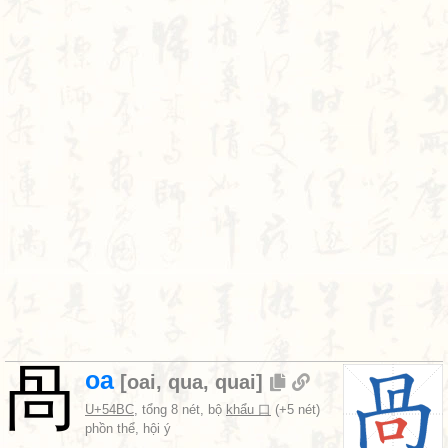
咼
oa
[
oai
,
qua
,
quai
]
U+54BC
, tổng 8 nét, bộ
khẩu 口
(+5 nét)
phồn thể, hội ý