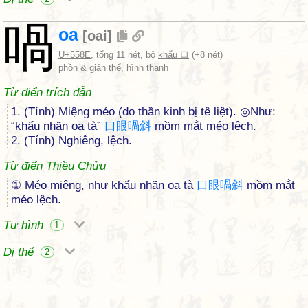
喎
oa
[
oai
]
U+558E
, tổng 11 nét, bộ
khẩu 口
(+8 nét)
phồn & giản thể, hình thanh
Từ điển trích dẫn
1. (Tính) Miệng méo (do thần kinh bị tê liệt). ◎Như:
“khẩu nhãn oa tà”
口
眼
喎
斜
mồm mắt méo lệch.
2. (Tính) Nghiêng, lệch.
Từ điển Thiều Chửu
① Méo miệng, như khẩu nhãn oa tà
口
眼
喎
斜
mồm mắt
méo lệch.
Tự hình
1
Dị thể
2