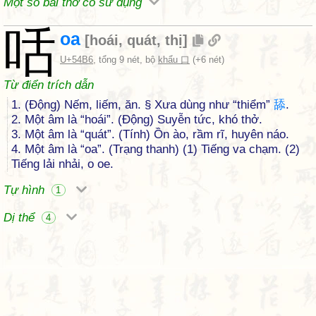
Một số bài thơ có sử dụng
咶
oa
[
hoái
,
quát
,
thị
]
U+54B6
, tổng 9 nét, bộ
khẩu 口
(+6 nét)
Từ điển trích dẫn
1. (Động) Nếm, liếm, ăn. § Xưa dùng như “thiểm”
舔
.
2. Một âm là “hoái”. (Động) Suyễn tức, khó thở.
3. Một âm là “quát”. (Tính) Ồn ào, rầm rĩ, huyên náo.
4. Một âm là “oa”. (Trạng thanh) (1) Tiếng va chạm. (2)
Tiếng lải nhải, o oe.
Tự hình
1
Dị thể
4