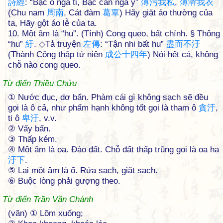
詩
經
: “Bạc ố ngã ti, Bạc cán ngã y”
薄
污
我
私
,
薄
澣
我
衣
(Chu nam
周
南
, Cát đàm
葛
覃
) Hãy giặt áo thường của
ta, Hãy gột áo lễ của ta.
10. Một âm là “hu”. (Tính) Cong queo, bất chính. § Thông
“hu”
紆
. ◇Tả truyện
左
傳
: “Tận nhi bất hu”
盡
而
不
汙
(Thành Công thập tứ niên
成
公
十
四
年
) Nói hết cả, không
chỗ nào cong queo.
Từ điển Thiều Chửu
① Nước đục, dơ bẩn. Phàm cái gì không sạch sẽ đều
gọi là ô cả, như phẩm hạnh không tốt gọi là tham ô
貪
汙
,
ti ô
卑
汙
, v.v.
② Vấy bẩn.
③ Thấp kém.
④ Một âm là oa. Ðào đất. Chỗ đất thấp trũng gọi là oa hạ
汙
下
.
⑤ Lại một âm là ố. Rửa sạch, giặt sạch.
⑥ Buộc lòng phải gượng theo.
Từ điển Trần Văn Chánh
(văn) ① Lõm xuống;