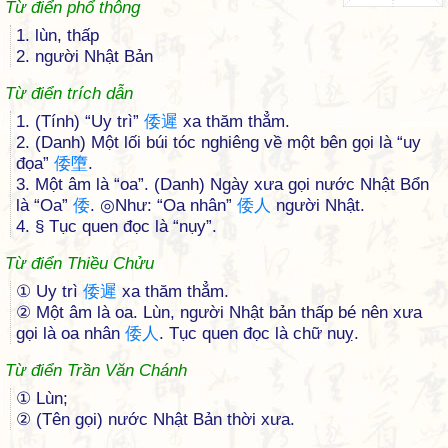
Từ điển phổ thông
1. lùn, thấp
2. người Nhật Bản
Từ điển trích dẫn
1. (Tính) “Uy trì”
倭
遲
xa thăm thẳm.
2. (Danh) Một lối búi tóc nghiêng về một bên gọi là “uy
đọa”
倭
墮
.
3. Một âm là “oa”. (Danh) Ngày xưa gọi nước Nhật Bổn
là “Oa”
倭
. ◎Như: “Oa nhân”
倭
人
người Nhật.
4. § Tục quen đọc là “nụy”.
Từ điển Thiều Chửu
① Uy trì
倭
遲
xa thăm thẳm.
② Một âm là oa. Lùn, người Nhật bản thấp bé nên xưa
gọi là oa nhân
倭
人
. Tục quen đọc là chữ nuỵ.
Từ điển Trần Văn Chánh
① Lùn;
② (Tên gọi) nước Nhật Bản thời xưa.