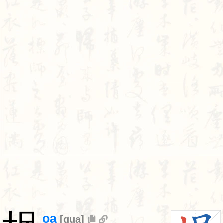
oa
[
qua
]