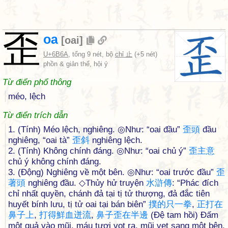
歪
oa
[
oai
]
U+6B6A
, tổng 9 nét, bộ
chỉ 止
(+5 nét)
phồn & giản thể, hội ý
Từ điển phổ thông
méo, lệch
Từ điển trích dẫn
1. (Tính) Méo lệch, nghiêng. ◎Như: “oai đầu”
歪
頭
đầu
nghiêng, “oai tà”
歪
斜
nghiêng lệch.
2. (Tính) Không chính đáng. ◎Như: “oai chủ ý”
歪
主
意
chủ ý không chính đáng.
3. (Động) Nghiêng về một bên. ◎Như: “oai trước đầu”
歪
著
頭
nghiêng đầu. ◇Thủy hử truyện
水
滸
傳
: “Phác đích
chỉ nhất quyền, chánh đả tại tị tử thượng, đả đắc tiên
huyết bính lưu, tị tử oai tại bán biên”
撲
的
只
一
拳
,
正
打
在
鼻
子
上
,
打
得
鮮
血
迸
流
,
鼻
子
歪
在
半
邊
(Đệ tam hồi) Đấm
một quả vào mũi, máu tươi vọt ra, mũi vẹt sang một bên.