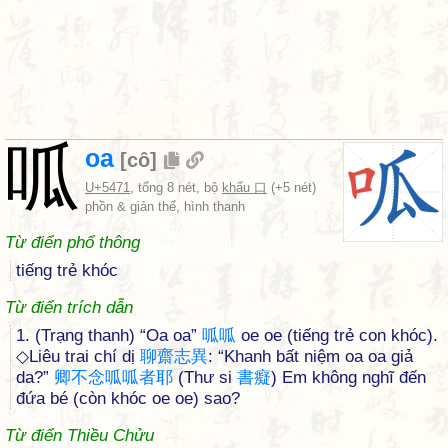
呱
oa
[
cô
]
U+5471
, tổng 8 nét, bộ
khẩu 口
(+5 nét)
phồn & giản thể, hình thanh
Từ điển phổ thông
tiếng trẻ khóc
Từ điển trích dẫn
1. (Trạng thanh) “Oa oa”
呱
呱
oe oe (tiếng trẻ con khóc).
◇Liêu trai chí dị
聊
齋
志
異
: “Khanh bất niệm oa oa giả
da?”
卿
不
念
呱
呱
者
耶
(Thư si
書
癡
) Em không nghĩ đến
đứa bé (còn khóc oe oe) sao?
Từ điển Thiều Chửu