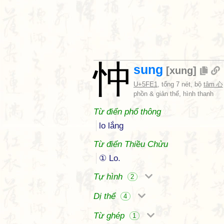
忡
sung
[
xung
]
U+5FE1
, tổng 7 nét, bộ
tâm 心
phồn & giản thể, hình thanh
Từ điển phổ thông
lo lắng
Từ điển Thiều Chửu
① Lo.
Tự hình
2
Dị thể
4
Từ ghép
1