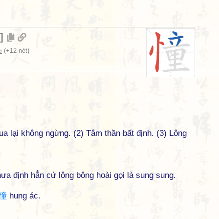
]
心
(+12 nét)
Qua lại không ngừng. (2) Tâm thần bất định. (3) Lông
ưa định hẳn cứ lông bông hoài gọi là sung sung.
憧
hung ác.