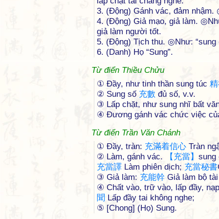
lấp chặt tai chẳng nghe.
3. (Động) Gánh vác, đảm nhậm.
4. (Động) Giả mạo, giả làm. ◎N
giả làm người tốt.
5. (Động) Tịch thu. ◎Như: “sung
6. (Danh) Họ “Sung”.
Từ điển Thiều Chửu
① Ðầy, như tinh thần sung túc
精
② Sung số
充
數
đủ số, v.v.
③ Lấp chặt, như sung nhĩ bất vă
④ Ðương gánh vác chức việc củ
Từ điển Trần Văn Chánh
① Đầy, tràn:
充
滿
着
信
心
Tràn ngậ
② Làm, gánh vác.
【
充
當
】
sung 
充
當
譯
Làm phiên dịch;
充
當
秘
書
③ Giả làm:
充
能
幹
Giả làm bộ tài
④ Chất vào, trữ vào, lấp đầy, nạ
聞
Lấp đầy tai không nghe;
⑤ [Chong] (Họ) Sung.