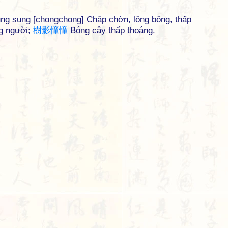
ng sung [chongchong] Chập chờn, lông bông, thấp
g người;
樹
影
憧
憧
Bóng cây thấp thoáng.