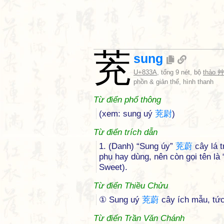
茺
sung
U+833A
, tổng 9 nét, bộ
thảo 艸
phồn & giản thể, hình thanh
Từ điển phổ thông
(xem: sung uý
茺
尉
)
Từ điển trích dẫn
1. (Danh) “Sung úy”
茺
蔚
cây lá t
phụ hay dùng, nên còn gọi tên là
Sweet).
Từ điển Thiều Chửu
① Sung uý
茺
蔚
cây ích mẫu, tứ
Từ điển Trần Văn Chánh