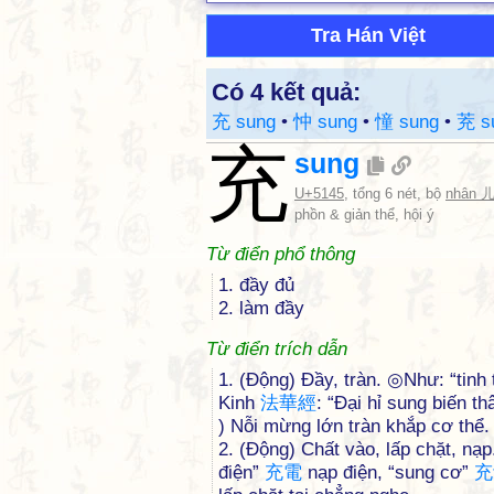
Tra Hán Việt
Có 4 kết quả:
充 sung
•
忡 sung
•
憧 sung
•
茺 s
充
sung
U+5145
, tổng 6 nét, bộ
nhân 
phồn & giản thể, hội ý
Từ điển phổ thông
1. đầy đủ
2. làm đầy
Từ điển trích dẫn
1. (Động) Đầy, tràn. ◎Như: “tinh
Kinh
法
華
經
: “Đại hỉ sung biến t
) Nỗi mừng lớn tràn khắp cơ thể.
2. (Động) Chất vào, lấp chặt, n
điện”
充
電
nạp điện, “sung cơ”
充