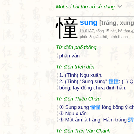
Một số bài thơ có sử dụng
憧
sung
[
tráng
,
xung
U+61A7
, tổng 15 nét, bộ
tâm 
phồn & giản thể, hình thanh
Từ điển phổ thông
phân vân
Từ điển trích dẫn
1. (Tính) Ngu xuẩn.
2. (Tính) “Sung sung”
憧
憧
: (1) 
bông, lay động chưa định hẳn.
Từ điển Thiều Chửu
① Sung sung
憧
憧
lông bông ý ch
② Ngu xuẩn.
③ Một âm là tráng. Hám tráng
戇
Từ điển Trần Văn Chánh