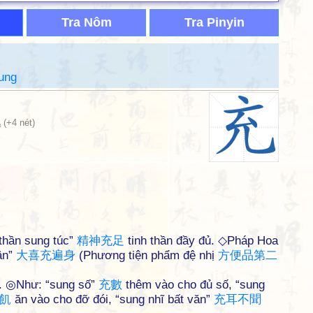
Tra Nôm
Tra Pinyin
ung
儿
(+4 nét)
 thần sung túc”
精
神
充
足
tinh thần đầy đủ. ◇Pháp Hoa
hân”
大
喜
充
遍
身
(Phương tiện phẩm đệ nhị
方
便
品
第
二
ạp. ◎Như: “sung số”
充
數
thêm vào cho đủ số, “sung
飢
ăn vào cho đỡ đói, “sung nhĩ bất văn”
充
耳
不
聞