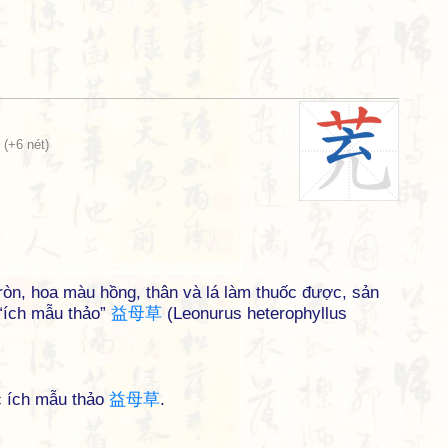
(+6 nét)
ròn, hoa màu hồng, thân và lá làm thuốc được, sản
 “ích mẫu thảo”
益
母
草
(Leonurus heterophyllus
c ích mẫu thảo
益
母
草
.