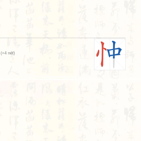
(+4 nét)