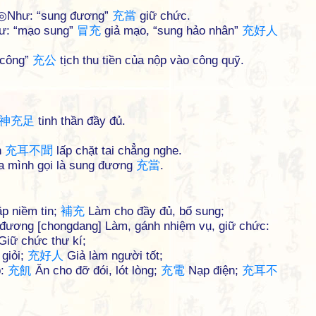
 ◎Như: “sung đương”
充
當
giữ chức.
hư: “mạo sung”
冒
充
giả mạo, “sung hảo nhân”
充
好
人
 công”
充
公
tịch thu tiền của nộp vào công quỹ.
神
充
足
tinh thần đầy đủ.
n
充
耳
不
聞
lấp chặt tai chẳng nghe.
a mình gọi là sung đương
充
當
.
p niềm tin;
補
充
Làm cho đầy đủ, bổ sung;
đương [chongdang] Làm, gánh nhiệm vụ, giữ chức:
Giữ chức thư kí;
 giỏi;
充
好
人
Giả làm người tốt;
p:
充
飢
Ăn cho đỡ đói, lót lòng;
充
電
Nạp điện;
充
耳
不