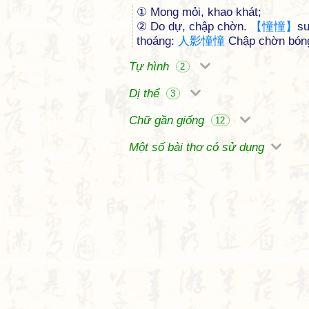
① Mong mỏi, khao khát;
② Do dự, chập chờn.
【
憧
憧
】
su
thoáng:
人
影
憧
憧
Chập chờn bón
Tự hình
2
Dị thể
3
Chữ gần giống
12
Một số bài thơ có sử dụng