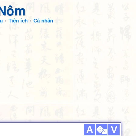
 Nôm
ụ
Tiện ích
Cá nhân
A
V