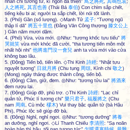
nhân chi tương tử, kì ngôn dã thiện”
鳥
之
將
死
,
其
鳴
也
哀
;
人
之
將
死
,
其
言
也
善
(Thái Bá
泰
伯
) Con chim sắp chết,
tiếng kêu bi ai; người ta sắp chết, lời nói tốt lành.
3. (Phó) Gần (số lượng). ◇Mạnh Tử
孟
子
: “Tương ngũ
thập lí dã”
將
五
十
里
也
(Đằng Văn Công thượng
滕
文
公
上
) Gần năm mươi dặm.
4. (Phó) Vừa, vừa mới. ◎Như: “tương khốc tựu tiếu”
將
哭
就
笑
vừa mới khóc đã cười, “tha tương tiến môn một
nhất hội nhi”
他
將
進
門
沒
一
會
兒
anh ta vừa mới vào cửa
không bao lâu.
5. (Động) Tiến bộ, tiến lên. ◇Thi Kinh
詩
經
: “Nhật tựu
nguyệt tương”
日
就
月
將
(Chu tụng
周
頌
, Kính chi
敬
之
)
(Mong) ngày tháng được thành công, tiến bộ.
6. (Động) Cầm, giữ, đem. ◎Như: “tương tửu lai”
將
酒
來
đem rượu lại.
7. (Động) Giúp đỡ, phù trợ. ◇Thi Kinh
詩
經
: “Lạc chỉ
quân tử, Phúc lí tương chi”
樂
只
君
子
,
福
履
將
之
(Chu
nam
周
南
, Cù mộc
樛
木
) Vui thay bậc quân tử (bà Hậu
Phi), Phúc lộc sẽ giúp đỡ bà.
8. (Động) Nghỉ, nghỉ ngơi. ◎Như: “tương dưỡng”
將
養
an dưỡng, nghỉ ngơi. ◇Lí Thanh Chiếu
李
清
照
: “Sạ noãn
hoàn hàn thì hậu, tối nan tương tức”
乍
暖
還
寒
時
候
,
最
難