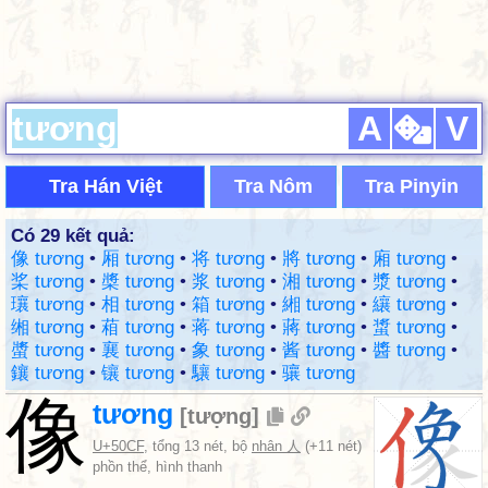
A
V
Tra Hán Việt
Tra Nôm
Tra Pinyin
Có 29 kết quả:
像 tương
•
厢 tương
•
将 tương
•
將 tương
•
廂 tương
•
桨 tương
•
槳 tương
•
浆 tương
•
湘 tương
•
漿 tương
•
瓖 tương
•
相 tương
•
箱 tương
•
緗 tương
•
纕 tương
•
缃 tương
•
葙 tương
•
蒋 tương
•
蔣 tương
•
螀 tương
•
螿 tương
•
襄 tương
•
象 tương
•
酱 tương
•
醬 tương
•
鑲 tương
•
镶 tương
•
驤 tương
•
骧 tương
像
tương
[
tượng
]
U+50CF
, tổng 13 nét, bộ
nhân 人
(+11 nét)
phồn thể, hình thanh