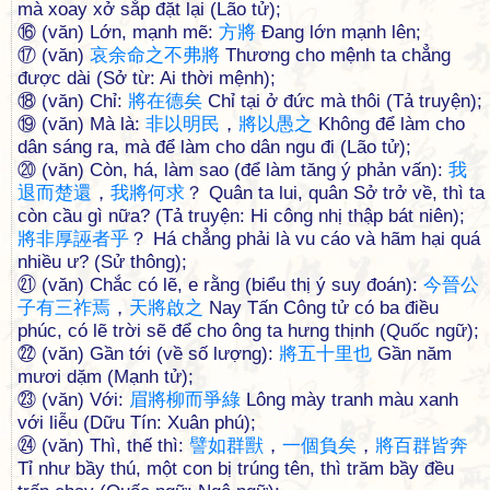
mà xoay xở sắp đặt lại (Lão tử);
⑯ (văn) Lớn, mạnh mẽ:
方
將
Đang lớn mạnh lên;
⑰ (văn)
哀
余
命
之
不
弗
將
Thương cho mệnh ta chẳng
được dài (Sở từ: Ai thời mệnh);
⑱ (văn) Chỉ:
將
在
德
矣
Chỉ tại ở đức mà thôi (Tả truyện);
⑲ (văn) Mà là:
非
以
明
民
，
將
以
愚
之
Không để làm cho
dân sáng ra, mà để làm cho dân ngu đi (Lão tử);
⑳ (văn) Còn, há, làm sao (để làm tăng ý phản vấn):
我
退
而
楚
還
，
我
將
何
求
？ Quân ta lui, quân Sở trở về, thì ta
còn cầu gì nữa? (Tả truyện: Hi công nhị thập bát niên);
將
非
厚
誣
者
乎
？ Há chẳng phải là vu cáo và hãm hại quá
nhiều ư? (Sử thông);
㉑ (văn) Chắc có lẽ, e rằng (biểu thị ý suy đoán):
今
晉
公
子
有
三
祚
焉
，
天
將
啟
之
Nay Tấn Công tử có ba điều
phúc, có lẽ trời sẽ để cho ông ta hưng thịnh (Quốc ngữ);
㉒ (văn) Gần tới (về số lượng):
將
五
十
里
也
Gần năm
mươi dặm (Mạnh tử);
㉓ (văn) Với:
眉
將
柳
而
爭
綠
Lông mày tranh màu xanh
với liễu (Dữu Tín: Xuân phú);
㉔ (văn) Thì, thế thì:
譬
如
群
獸
，
一
個
負
矣
，
將
百
群
皆
奔
Tỉ như bầy thú, một con bị trúng tên, thì trăm bầy đều