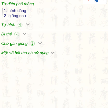
Từ điển phổ thông
1. hình dáng
2. giống như
Tự hình
4
Dị thể
2
Chữ gần giống
1
Một số bài thơ có sử dụng