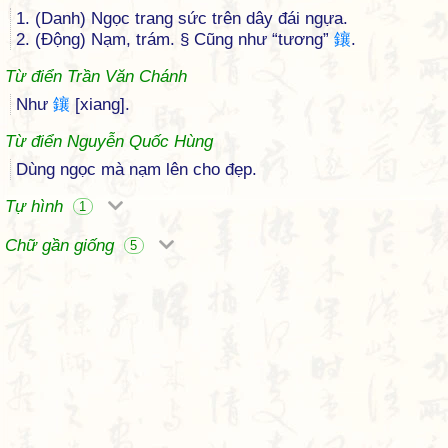
1. (Danh) Ngọc trang sức trên dây đái ngựa.
2. (Động) Nạm, trám. § Cũng như “tương”
鑲
.
Từ điển Trần Văn Chánh
Như
鑲
[xiang].
Từ điển Nguyễn Quốc Hùng
Dùng ngọc mà nạm lên cho đẹp.
Tự hình
1
Chữ gần giống
5