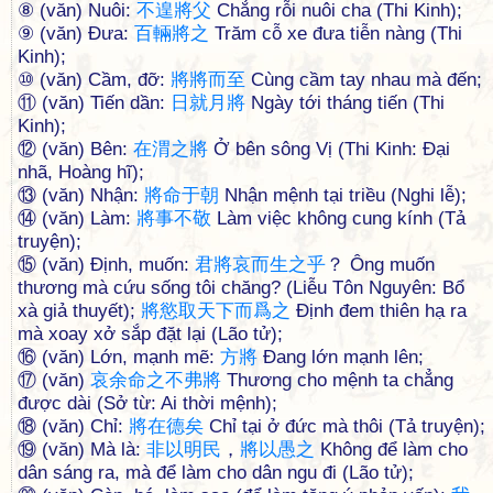
⑧ (văn) Nuôi:
不
遑
將
父
Chẳng rỗi nuôi cha (Thi Kinh);
⑨ (văn) Đưa:
百
輛
將
之
Trăm cỗ xe đưa tiễn nàng (Thi
Kinh);
⑩ (văn) Cầm, đỡ:
將
將
而
至
Cùng cầm tay nhau mà đến;
⑪ (văn) Tiến dần:
日
就
月
將
Ngày tới tháng tiến (Thi
Kinh);
⑫ (văn) Bên:
在
渭
之
將
Ở bên sông Vị (Thi Kinh: Đại
nhã, Hoàng hĩ);
⑬ (văn) Nhận:
將
命
于
朝
Nhận mệnh tại triều (Nghi lễ);
⑭ (văn) Làm:
將
事
不
敬
Làm việc không cung kính (Tả
truyện);
⑮ (văn) Định, muốn:
君
將
哀
而
生
之
乎
？ Ông muốn
thương mà cứu sống tôi chăng? (Liễu Tôn Nguyên: Bổ
xà giả thuyết);
將
慾
取
天
下
而
爲
之
Định đem thiên hạ ra
mà xoay xở sắp đặt lại (Lão tử);
⑯ (văn) Lớn, mạnh mẽ:
方
將
Đang lớn mạnh lên;
⑰ (văn)
哀
余
命
之
不
弗
將
Thương cho mệnh ta chẳng
được dài (Sở từ: Ai thời mệnh);
⑱ (văn) Chỉ:
將
在
德
矣
Chỉ tại ở đức mà thôi (Tả truyện);
⑲ (văn) Mà là:
非
以
明
民
，
將
以
愚
之
Không để làm cho
dân sáng ra, mà để làm cho dân ngu đi (Lão tử);