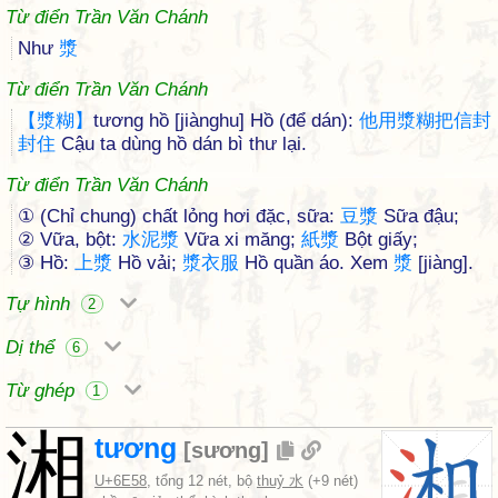
Từ điển Trần Văn Chánh
Như
漿
Từ điển Trần Văn Chánh
【
漿
糊
】
tương hồ [jiànghu] Hồ (để dán):
他
用
漿
糊
把
信
封
封
住
Cậu ta dùng hồ dán bì thư lại.
Từ điển Trần Văn Chánh
① (Chỉ chung) chất lỏng hơi đặc, sữa:
豆
漿
Sữa đậu;
② Vữa, bột:
水
泥
漿
Vữa xi măng;
紙
漿
Bột giấy;
③ Hồ:
上
漿
Hồ vải;
漿
衣
服
Hồ quần áo. Xem
漿
[jiàng].
Tự hình
2
Dị thể
6
Từ ghép
1
湘
tương
[
sương
]
U+6E58
, tổng 12 nét, bộ
thuỷ 水
(+9 nét)