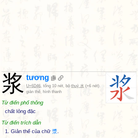
浆
tương
U+6D46
, tổng 10 nét, bộ
thuỷ 水
(+6 nét)
giản thể, hình thanh
Từ điển phổ thông
chất lỏng đặc
Từ điển trích dẫn
1. Giản thể của chữ
漿
.