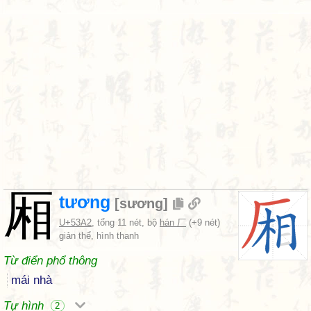
厢
tương
[
sương
]
U+53A2
, tổng 11 nét, bộ
hán 厂
(+9 nét)
giản thể, hình thanh
Từ điển phổ thông
mái nhà
Tự hình
2