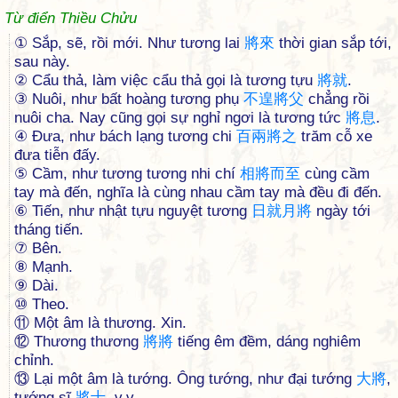
Từ điển Thiều Chửu
① Sắp, sẽ, rồi mới. Như tương lai
將
來
thời gian sắp tới,
sau này.
② Cẩu thả, làm việc cẩu thả gọi là tương tựu
將
就
.
③ Nuôi, như bất hoàng tương phụ
不
遑
將
父
chẳng rồi
nuôi cha. Nay cũng gọi sự nghỉ ngơi là tương tức
將
息
.
④ Ðưa, như bách lạng tương chi
百
兩
將
之
trăm cỗ xe
đưa tiễn đấy.
⑤ Cầm, như tương tương nhi chí
相
將
而
至
cùng cầm
tay mà đến, nghĩa là cùng nhau cầm tay mà đều đi đến.
⑥ Tiến, như nhật tựu nguyệt tương
日
就
月
將
ngày tới
tháng tiến.
⑦ Bên.
⑧ Mạnh.
⑨ Dài.
⑩ Theo.
⑪ Một âm là thương. Xin.
⑫ Thương thương
將
將
tiếng êm đềm, dáng nghiêm
chỉnh.
⑬ Lại một âm là tướng. Ông tướng, như đại tướng
大
將
,
tướng sĩ
將
士
, v.v.