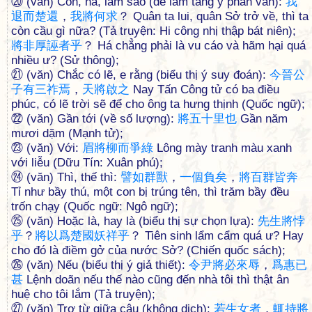
⑳ (văn) Còn, há, làm sao (để làm tăng ý phản vấn):
我
退
而
楚
還
，
我
將
何
求
？ Quân ta lui, quân Sở trở về, thì ta
còn cầu gì nữa? (Tả truyện: Hi công nhị thập bát niên);
將
非
厚
誣
者
乎
？ Há chẳng phải là vu cáo và hãm hại quá
nhiều ư? (Sử thông);
㉑ (văn) Chắc có lẽ, e rằng (biểu thị ý suy đoán):
今
晉
公
子
有
三
祚
焉
，
天
將
啟
之
Nay Tấn Công tử có ba điều
phúc, có lẽ trời sẽ để cho ông ta hưng thịnh (Quốc ngữ);
㉒ (văn) Gần tới (về số lượng):
將
五
十
里
也
Gần năm
mươi dặm (Mạnh tử);
㉓ (văn) Với:
眉
將
柳
而
爭
綠
Lông mày tranh màu xanh
với liễu (Dữu Tín: Xuân phú);
㉔ (văn) Thì, thế thì:
譬
如
群
獸
，
一
個
負
矣
，
將
百
群
皆
奔
Tỉ như bầy thú, một con bị trúng tên, thì trăm bầy đều
trốn chạy (Quốc ngữ: Ngô ngữ);
㉕ (văn) Hoặc là, hay là (biểu thị sự chọn lựa):
先
生
將
悖
乎
？
將
以
爲
楚
國
妖
祥
乎
？ Tiên sinh lẩm cẩm quá ư? Hay
cho đó là điềm gở của nước Sở? (Chiến quốc sách);
㉖ (văn) Nếu (biểu thị ý giả thiết):
令
尹
將
必
來
辱
，
爲
惠
已
甚
Lệnh doãn nếu thế nào cũng đến nhà tôi thì thật ân
huệ cho tôi lắm (Tả truyện);
㉗ (văn) Trợ từ giữa câu (không dịch):
若
生
女
者
，
輒
持
將