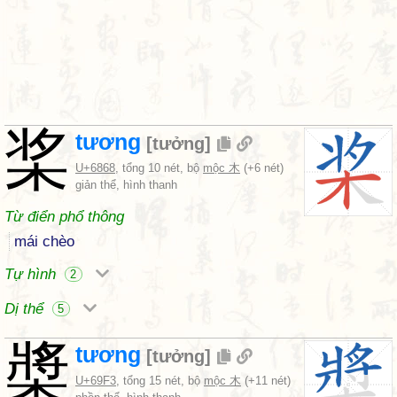
桨
tương
[
tưởng
]
U+6868
, tổng 10 nét, bộ
mộc 木
(+6 nét)
giản thể, hình thanh
Từ điển phổ thông
mái chèo
Tự hình
2
Dị thể
5
槳
tương
[
tưởng
]
U+69F3
, tổng 15 nét, bộ
mộc 木
(+11 nét)