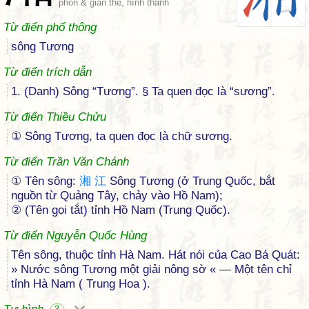
phồn & giản thể, hình thanh
Từ điển phổ thông
sông Tương
Từ điển trích dẫn
1. (Danh) Sông “Tương”. § Ta quen đọc là “sương”.
Từ điển Thiều Chửu
① Sông Tương, ta quen đọc là chữ sương.
Từ điển Trần Văn Chánh
① Tên sông:
湘
江
Sông Tương (ở Trung Quốc, bắt
nguồn từ Quảng Tây, chảy vào Hồ Nam);
② (Tên gọi tắt) tỉnh Hồ Nam (Trung Quốc).
Từ điển Nguyễn Quốc Hùng
Tên sông, thuộc tỉnh Hà Nam. Hát nói của Cao Bá Quát:
» Nước sông Tương một giải nông sờ « — Một tên chỉ
tỉnh Hà Nam ( Trung Hoa ).