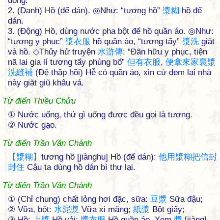
uống.
2. (Danh) Hồ (để dán). ◎Như: “tương hồ”
漿
糊
hồ để
dán.
3. (Động) Hồ, dùng nước pha bột để hồ quần áo. ◎Như:
“tương y phục”
漿
衣
服
hồ quần áo, “tương tẩy”
漿
洗
giặt
và hồ. ◇Thủy hử truyện
水
滸
傳
: “Đãn hữu y phục, tiện
nã lai gia lí tương tẩy phùng bổ”
但
有
衣
服
,
便
拿
來
家
裏
漿
洗
縫
補
(Đệ thập hồi) Hễ có quần áo, xin cứ đem lại nhà
này giặt giũ khâu vá.
Từ điển Thiều Chửu
① Nước uống, thứ gì uống được đều gọi là tương.
② Nước gạo.
Từ điển Trần Văn Chánh
【
漿
糊
】
tương hồ [jiànghu] Hồ (để dán):
他
用
漿
糊
把
信
封
封
住
Cậu ta dùng hồ dán bì thư lại.
Từ điển Trần Văn Chánh
① (Chỉ chung) chất lỏng hơi đặc, sữa:
豆
漿
Sữa đậu;
② Vữa, bột:
水
泥
漿
Vữa xi măng;
紙
漿
Bột giấy;
③ Hồ:
上
漿
Hồ vải;
漿
衣
服
Hồ quần áo. Xem
漿
[jiàng].