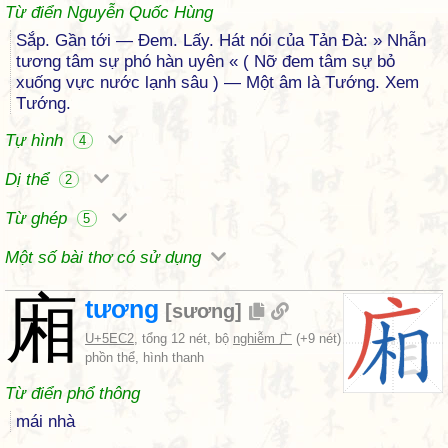
Từ điển Nguyễn Quốc Hùng
Sắp. Gần tới — Đem. Lấy. Hát nói của Tản Đà: » Nhẫn
tương tâm sự phó hàn uyên « ( Nỡ đem tâm sự bỏ
xuống vực nước lạnh sâu ) — Một âm là Tướng. Xem
Tướng.
Tự hình
4
Dị thể
2
Từ ghép
5
Một số bài thơ có sử dụng
廂
tương
[
sương
]
U+5EC2
, tổng 12 nét, bộ
nghiễm 广
(+9 nét)
phồn thể, hình thanh
Từ điển phổ thông
mái nhà