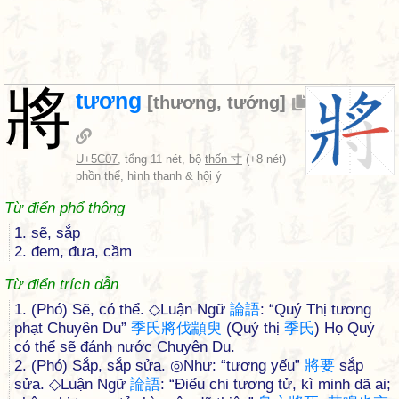
將
tương
[
thương
,
tướng
]
U+5C07
, tổng 11 nét, bộ
thốn 寸
(+8 nét)
phồn thể, hình thanh & hội ý
Từ điển phổ thông
1. sẽ, sắp
2. đem, đưa, cầm
Từ điển trích dẫn
1. (Phó) Sẽ, có thể. ◇Luận Ngữ
論
語
: “Quý Thị tương
phạt Chuyên Du”
季
氏
將
伐
顓
臾
(Quý thị
季
氏
) Họ Quý
có thể sẽ đánh nước Chuyên Du.
2. (Phó) Sắp, sắp sửa. ◎Như: “tương yếu”
將
要
sắp
sửa. ◇Luận Ngữ
論
語
: “Điểu chi tương tử, kì minh dã ai;