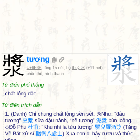
漿
tương
U+6F3F
, tổng 15 nét, bộ
thuỷ 水
(+11 nét)
phồn thể, hình thanh
Từ điển phổ thông
chất lỏng đặc
Từ điển trích dẫn
1. (Danh) Chỉ chung chất lỏng sền sệt. ◎Như: “đậu
tương”
豆
漿
sữa đậu nành, “nê tương”
泥
漿
bùn loãng.
◇Đỗ Phủ
杜
甫
: “Khu nhi la tửu tương”
驅
兒
羅
酒
漿
(Tặng
Vệ Bát xử sĩ
贈
衛
八
處
士
) Xua con đi bày rượu và thức