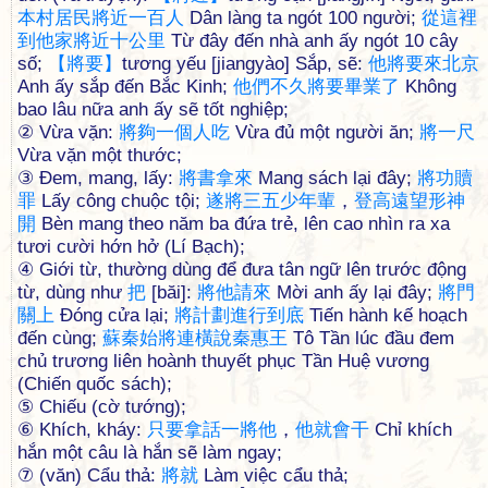
本
村
居
民
將
近
一
百
人
Dân làng ta ngót 100 người;
從
這
裡
到
他
家
將
近
十
公
里
Từ đây đến nhà anh ấy ngót 10 cây
số;
【
將
要
】
tương yếu [jiangyào] Sắp, sẽ:
他
將
要
來
北
京
Anh ấy sắp đến Bắc Kinh;
他
們
不
久
將
要
畢
業
了
Không
bao lâu nữa anh ấy sẽ tốt nghiệp;
② Vừa vặn:
將
夠
一
個
人
吃
Vừa đủ một người ăn;
將
一
尺
Vừa vặn một thước;
③ Đem, mang, lấy:
將
書
拿
來
Mang sách lại đây;
將
功
贖
罪
Lấy công chuộc tội;
遂
將
三
五
少
年
輩
，
登
高
遠
望
形
神
開
Bèn mang theo năm ba đứa trẻ, lên cao nhìn ra xa
tươi cười hớn hở (Lí Bạch);
④ Giới từ, thường dùng để đưa tân ngữ lên trước động
từ, dùng như
把
[băi]:
將
他
請
來
Mời anh ấy lại đây;
將
門
關
上
Đóng cửa lại;
將
計
劃
進
行
到
底
Tiến hành kế hoạch
đến cùng;
蘇
秦
始
將
連
橫
說
秦
惠
王
Tô Tần lúc đầu đem
chủ trương liên hoành thuyết phục Tần Huệ vương
(Chiến quốc sách);
⑤ Chiếu (cờ tướng);
⑥ Khích, kháy:
只
要
拿
話
一
將
他
，
他
就
會
干
Chỉ khích
hắn một câu là hắn sẽ làm ngay;
⑦ (văn) Cẩu thả:
將
就
Làm việc cẩu thả;