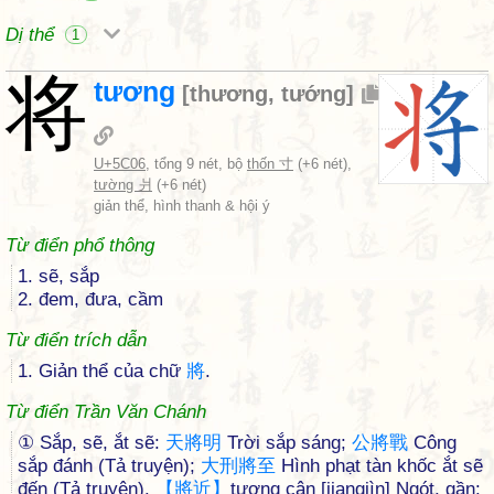
Dị thể
1
将
tương
[
thương
,
tướng
]
U+5C06
, tổng 9 nét, bộ
thốn 寸
(+6 nét),
tường 爿
(+6 nét)
giản thể, hình thanh & hội ý
Từ điển phổ thông
1. sẽ, sắp
2. đem, đưa, cầm
Từ điển trích dẫn
1. Giản thể của chữ
將
.
Từ điển Trần Văn Chánh
① Sắp, sẽ, ắt sẽ:
天
將
明
Trời sắp sáng;
公
將
戰
Công
sắp đánh (Tả truyện);
大
刑
將
至
Hình phạt tàn khốc ắt sẽ
đến (Tả truyện).
【
將
近
】
tương cận [jiangjìn] Ngót, gần: