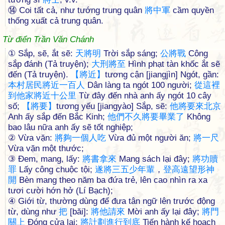
⑭ Coi tất cả, như tướng trung quân
將
中
軍
cầm quyền
thống xuất cả trung quân.
Từ điển Trần Văn Chánh
① Sắp, sẽ, ắt sẽ:
天
將
明
Trời sắp sáng;
公
將
戰
Công
sắp đánh (Tả truyện);
大
刑
將
至
Hình phạt tàn khốc ắt sẽ
đến (Tả truyện).
【
將
近
】
tương cận [jiangjìn] Ngót, gần:
本
村
居
民
將
近
一
百
人
Dân làng ta ngót 100 người;
從
這
裡
到
他
家
將
近
十
公
里
Từ đây đến nhà anh ấy ngót 10 cây
số;
【
將
要
】
tương yếu [jiangyào] Sắp, sẽ:
他
將
要
來
北
京
Anh ấy sắp đến Bắc Kinh;
他
們
不
久
將
要
畢
業
了
Không
bao lâu nữa anh ấy sẽ tốt nghiệp;
② Vừa vặn:
將
夠
一
個
人
吃
Vừa đủ một người ăn;
將
一
尺
Vừa vặn một thước;
③ Đem, mang, lấy:
將
書
拿
來
Mang sách lại đây;
將
功
贖
罪
Lấy công chuộc tội;
遂
將
三
五
少
年
輩
，
登
高
遠
望
形
神
開
Bèn mang theo năm ba đứa trẻ, lên cao nhìn ra xa
tươi cười hớn hở (Lí Bạch);
④ Giới từ, thường dùng để đưa tân ngữ lên trước động
từ, dùng như
把
[băi]:
將
他
請
來
Mời anh ấy lại đây;
將
門
關
上
Đóng cửa lại;
將
計
劃
進
行
到
底
Tiến hành kế hoạch