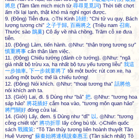
將
息
(Tầm tầm mịch mịch từ
尋
尋
覓
覓
詞
) Thời tiết chợt
ấm rồi lại lạnh, thật khó mà nghỉ ngơi được.
9. (Động) Tiễn đưa. ◇Thi Kinh
詩
經
: “Chi tử vu quy, Bách
lượng tương chi”
之
子
于
歸
,
百
兩
將
之
(Triệu nam
召
南
,
Thước sào
鵲
巢
) Cô ấy về nhà chồng, Trăm cỗ xe đưa
tiễn.
10. (Động) Làm, tiến hành. ◎Như: “thận trọng tương sự”
慎
重
將
事
cẩn thận làm việc.
11. (Động) Chiếu tướng (đánh cờ tướng). ◎Như: “ngã
giá nhất bộ trừu xa, hạ nhất bộ tựu yếu tương liễu”
我
這
一
步
抽
車
,
下
一
步
就
要
將
了
tôi một bước rút con xe, hạ
xuống một bước thế là chiếu tướng!
12. (Động) Nói khích. ◎Như: “thoại tương tha”
話
將
他
nói khích anh ta.
13. (Giới) Lại, đi. § Dùng như “bả”
把
. ◎Như: “tương hoa
sáp hảo”
將
花
插
好
cắm hoa vào, “tương môn quan hảo”
將
門
關
好
đóng cửa lại.
14. (Giới) Lấy, đem. § Dùng như “dĩ”
以
. ◎Như: “tương
công chiết tội”
將
功
折
罪
lấy công bù tội. ◇Chiến quốc
sách
戰
國
策
: “Tô Tần thủy tương liên hoành thuyết Tần
Huệ Vương”
蘇
秦
始
將
連
橫
說
秦
惠
王
(Tần sách nhất) Tô