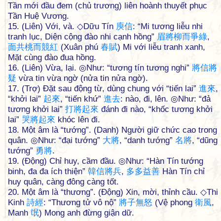
Tần mới đầu đem (chủ trương) liên hoành thuyết phục
Tần Huệ Vương.
15. (Liên) Với, và. ◇Dữu Tín
庾
信
: “Mi tương liễu nhi
tranh lục, Diện cộng đào nhi cạnh hồng”
眉
將
柳
而
爭
綠
,
面
共
桃
而
競
紅
(Xuân phú
春
賦
) Mi với liễu tranh xanh,
Mặt cùng đào đua hồng.
16. (Liên) Vừa, lại. ◎Như: “tương tín tương nghi”
將
信
將
疑
vừa tin vừa ngờ (nửa tin nửa ngờ).
17. (Trợ) Đặt sau động từ, dùng chung với “tiến lai”
進
來
,
“khởi lai”
起
來
, “tiến khứ”
進
去
: nào, đi, lên. ◎Như: “đả
tương khởi lai”
打
將
起
來
đánh đi nào, “khốc tương khởi
lai”
哭
將
起
來
khóc lên đi.
18. Một âm là “tướng”. (Danh) Người giữ chức cao trong
quân. ◎Như: “đại tướng”
大
將
, “danh tướng”
名
將
, “dũng
tướng”
勇
將
.
19. (Động) Chỉ huy, cầm đầu. ◎Như: “Hàn Tín tướng
binh, đa đa ích thiện”
韓
信
將
兵
,
多
多
益
善
Hàn Tín chỉ
huy quân, càng đông càng tốt.
20. Một âm là “thương”. (Động) Xin, mời, thỉnh cầu. ◇Thi
Kinh
詩
經
: “Thương tử vô nộ”
將
子
無
怒
(Vệ phong
衛
風
,
Manh
氓
) Mong anh đừng giận dữ.