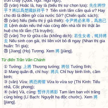
trốn chạy (Quốc ngữ: Ngô ngữ);
㉕ (văn) Hoặc là, hay là (biểu thị sự chọn lựa):
先
生
將
悖
乎
？
將
以
爲
楚
國
妖
祥
乎
？ Tiên sinh lẩm cẩm quá ư? Hay
cho đó là điềm gở của nước Sở? (Chiến quốc sách);
㉖ (văn) Nếu (biểu thị ý giả thiết):
令
尹
將
必
來
辱
，
爲
惠
已
甚
Lệnh doãn nếu thế nào cũng đến nhà tôi thì thật ân
huệ cho tôi lắm (Tả truyện);
㉗ (văn) Trợ từ giữa câu (không dịch):
若
生
女
者
，
輒
持
將
去
Nếu sinh con gái, thì liền vứt bỏ đi ngay (Nhan thị gia
huấn: Trì gia);
㉘ [Jiang] (Họ) Tương. Xem
將
[jiàng].
Từ điển Trần Văn Chánh
① Tướng:
上
將
Thượng tướng;
將
領
Tướng lĩnh;
② Mang quân đi, chỉ huy:
將
兵
Chỉ huy binh lính, cầm
binh;
③ (văn) Vừa:
將
恐
將
懼
Vừa lo vừa sợ (Thi Kinh: Tiểu
nhã, Cốc phong);
④ (văn) Và, cùng:
暫
伴
月
將
影
Tạm làm bạn với trăng
cùng bóng (Lí Bạch: Nguyệt hạ độc chước). Xem
將
[jiang].