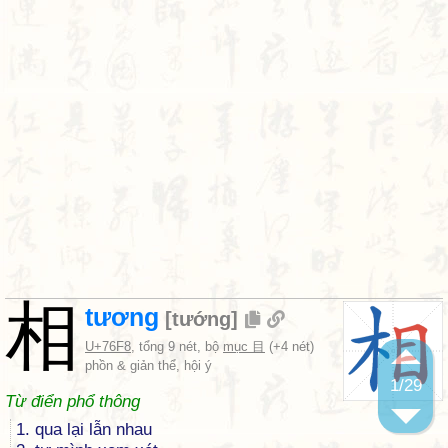
相
tương
[
tướng
]
U+76F8
, tổng 9 nét, bộ
mục 目
(+4 nét)
phồn & giản thể, hội ý
1
/29
Từ điển phổ thông
1. qua lại lẫn nhau