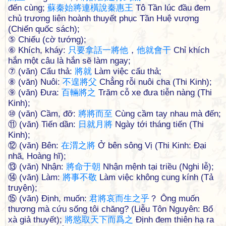
đến cùng;
蘇
秦
始
將
連
橫
說
秦
惠
王
Tô Tần lúc đầu đem
chủ trương liên hoành thuyết phục Tần Huệ vương
(Chiến quốc sách);
⑤ Chiếu (cờ tướng);
⑥ Khích, kháy:
只
要
拿
話
一
將
他
，
他
就
會
干
Chỉ khích
hắn một câu là hắn sẽ làm ngay;
⑦ (văn) Cẩu thả:
將
就
Làm việc cẩu thả;
⑧ (văn) Nuôi:
不
遑
將
父
Chẳng rỗi nuôi cha (Thi Kinh);
⑨ (văn) Đưa:
百
輛
將
之
Trăm cỗ xe đưa tiễn nàng (Thi
Kinh);
⑩ (văn) Cầm, đỡ:
將
將
而
至
Cùng cầm tay nhau mà đến;
⑪ (văn) Tiến dần:
日
就
月
將
Ngày tới tháng tiến (Thi
Kinh);
⑫ (văn) Bên:
在
渭
之
將
Ở bên sông Vị (Thi Kinh: Đại
nhã, Hoàng hĩ);
⑬ (văn) Nhận:
將
命
于
朝
Nhận mệnh tại triều (Nghi lễ);
⑭ (văn) Làm:
將
事
不
敬
Làm việc không cung kính (Tả
truyện);
⑮ (văn) Định, muốn:
君
將
哀
而
生
之
乎
？ Ông muốn
thương mà cứu sống tôi chăng? (Liễu Tôn Nguyên: Bổ
xà giả thuyết);
將
慾
取
天
下
而
爲
之
Định đem thiên hạ ra