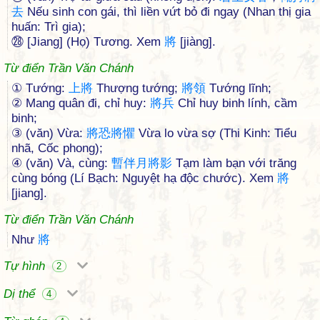
去
Nếu sinh con gái, thì liền vứt bỏ đi ngay (Nhan thị gia
huấn: Trì gia);
㉘ [Jiang] (Họ) Tương. Xem
將
[jiàng].
Từ điển Trần Văn Chánh
① Tướng:
上
將
Thượng tướng;
將
領
Tướng lĩnh;
② Mang quân đi, chỉ huy:
將
兵
Chỉ huy binh lính, cầm
binh;
③ (văn) Vừa:
將
恐
將
懼
Vừa lo vừa sợ (Thi Kinh: Tiểu
nhã, Cốc phong);
④ (văn) Và, cùng:
暫
伴
月
將
影
Tạm làm bạn với trăng
cùng bóng (Lí Bạch: Nguyệt hạ độc chước). Xem
將
[jiang].
Từ điển Trần Văn Chánh
Như
將
Tự hình
2
Dị thể
4