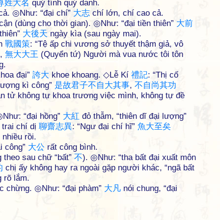
尊
姓
大
名
quý tính quý danh.
 cả. ◎Như: “đại chí”
大
志
chí lớn, chí cao cả.
cận (dùng cho thời gian). ◎Như: “đại tiền thiên”
大
前
thiên”
大
後
天
ngày kìa (sau ngày mai).
ch
戰
國
策
: “Tệ ấp chi vương sở thuyết thậm giả, vô
,
無
大
大
王
(Quyển tứ) Người mà vua nước tôi tôn
g.
khoa đại”
誇
大
khoe khoang. ◇Lễ Kí
禮
記
: “Thị cố
thượng kì công”
是
故
君
子
不
自
大
其
事
,
不
自
尚
其
功
n tử không tự khoa trương việc mình, không tự đề
 ◎Như: “đại hồng”
大
紅
đỏ thẫm, “thiên dĩ đại lượng”
trai chí dị
聊
齋
志
異
: “Ngư đại chí hĩ”
魚
大
至
矣
 nhiều rồi.
ại công”
大
公
rất công bình.
g theo sau chữ “bất”
不
). ◎Như: “tha bất đại xuất môn
的
chị ấy không hay ra ngoài gặp người khác, “ngã bất
 rõ lắm.
ước chừng. ◎Như: “đại phàm”
大
凡
nói chung, “đại