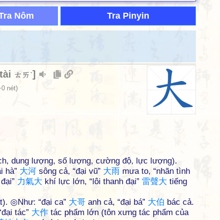
Tra Nôm
Tra Pinyin
tài
]
ㄊㄞˋ
0 nét)
 tích, dung lượng, số lượng, cường độ, lực lượng).
ại hà”
大
河
sông cả, “đại vũ”
大
雨
mưa to, “nhãn tình
 đại”
力
氣
大
khí lực lớn, “lôi thanh đại”
雷
聲
大
tiếng
ất). ◎Như: “đại ca”
大
哥
anh cả, “đại bá”
大
伯
bác cả.
“đại tác”
大
作
tác phẩm lớn (tôn xưng tác phẩm của