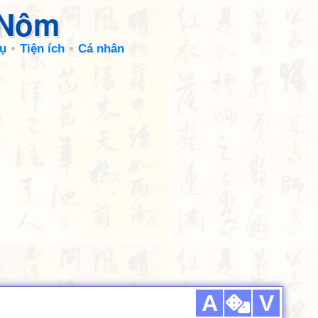
 Nôm
ụ
Tiện ích
Cá nhân
A
V