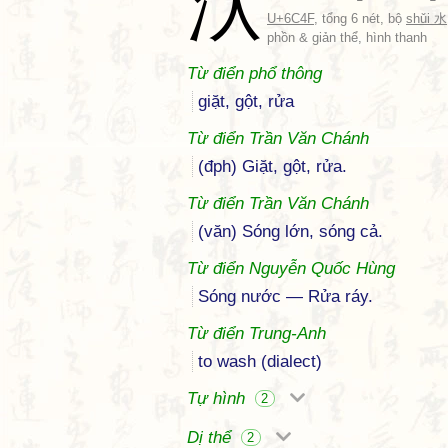
汏
U+6C4F
, tổng 6 nét, bộ
shǔi 水
phồn & giản thể, hình thanh
Từ điển phổ thông
giặt, gột, rửa
Từ điển Trần Văn Chánh
(đph) Giặt, gột, rửa.
Từ điển Trần Văn Chánh
(văn) Sóng lớn, sóng cả.
Từ điển Nguyễn Quốc Hùng
Sóng nước — Rửa ráy.
Từ điển Trung-Anh
to wash (dialect)
Tự hình
2
Dị thể
2