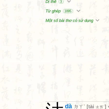
Dị thể
3
Từ ghép
1895
Một số bài thơ có sử dụng
dà
ㄉㄚˋ
[
tài
]
ㄊㄞˋ