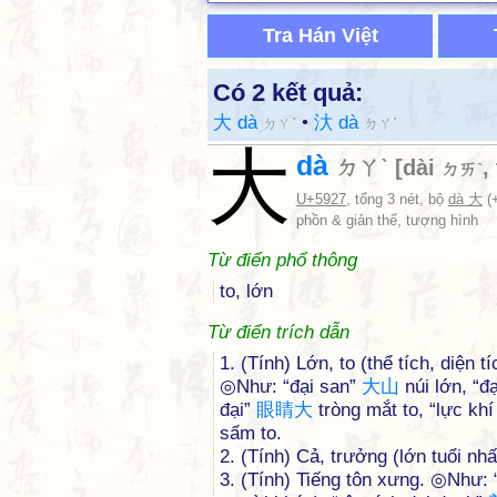
Tra Hán Việt
Có 2 kết quả:
大 dà
•
汏 dà
ㄉㄚˋ
ㄉㄚˋ
大
dà
ㄉㄚˋ
[
dài
,
ㄉㄞˋ
U+5927
, tổng 3 nét, bộ
dà 大
(+
phồn & giản thể, tượng hình
Từ điển phổ thông
to, lớn
Từ điển trích dẫn
1. (Tính) Lớn, to (thể tích, diện
◎Như: “đại san”
大
山
núi lớn, “đ
đại”
眼
睛
大
tròng mắt to, “lực khí
sấm to.
2. (Tính) Cả, trưởng (lớn tuổi nh
3. (Tính) Tiếng tôn xưng. ◎Như: 