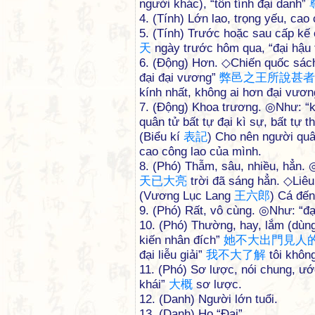
người khác), “tôn tính đại danh”
4. (Tính) Lớn lao, trọng yếu, cao
5. (Tính) Trước hoặc sau cấp kế 
天
ngày trước hôm qua, “đại hậu 
6. (Động) Hơn. ◇Chiến quốc sá
đại đại vương”
弊
邑
之
王
所
說
甚
者
kính nhất, không ai hơn đại vươn
7. (Động) Khoa trương. ◎Như: “
quân tử bất tự đại kì sự, bất tự 
(Biểu kí
表
記
) Cho nên người quâ
cao công lao của mình.
8. (Phó) Thẫm, sâu, nhiều, hẳn.
天
已
大
亮
trời đã sáng hẳn. ◇Liêu 
(Vương Lục Lang
王
六
郎
) Cá đến
9. (Phó) Rất, vô cùng. ◎Như: “đ
10. (Phó) Thường, hay, lắm (dùn
kiến nhân đích”
她
不
大
出
門
見
人
đại liễu giải”
我
不
大
了
解
tôi không
11. (Phó) Sơ lược, nói chung, 
khái”
大
概
sơ lược.
12. (Danh) Người lớn tuổi.
13. (Danh) Họ “Đại”.