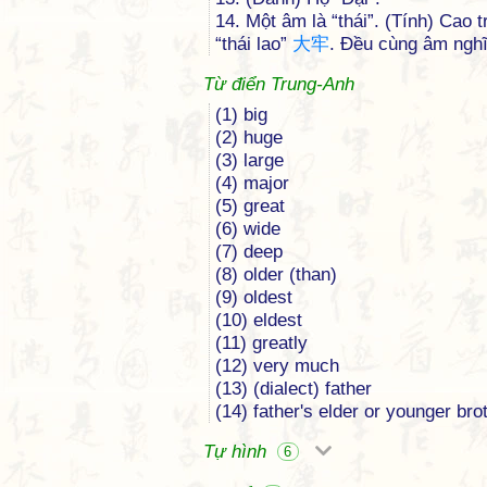
14. Một âm là “thái”. (Tính) Cao 
“thái lao”
大
牢
. Đều cùng âm nghĩ
Từ điển Trung-Anh
(1) big
(2) huge
(3) large
(4) major
(5) great
(6) wide
(7) deep
(8) older (than)
(9) oldest
(10) eldest
(11) greatly
(12) very much
(13) (dialect) father
(14) father's elder or younger bro
Tự hình
6