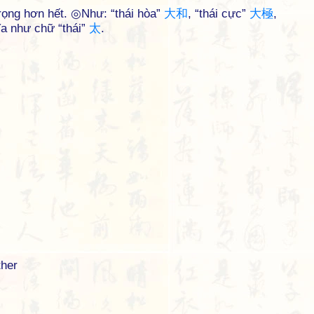
trọng hơn hết. ◎Như: “thái hòa”
大
和
, “thái cực”
大
極
,
a như chữ “thái”
太
.
ther