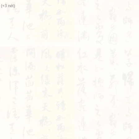
(+3 nét)