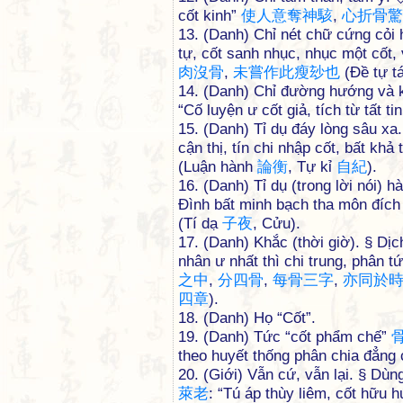
cốt kinh”
使
人
意
奪
神
駭
,
心
折
骨
驚
13. (Danh) Chỉ nét chữ cứng cỏ
tự, cốt sanh nhục, nhục một cốt,
肉
沒
骨
,
未
嘗
作
此
瘦
玅
也
(Đề tự t
14. (Danh) Chỉ đường hướng và k
“Cố luyện ư cốt giả, tích từ tất ti
15. (Danh) Tỉ dụ đáy lòng sâu 
cận thị, tín chi nhập cốt, bất khả 
(Luận hành
論
衡
, Tự kỉ
自
紀
).
16. (Danh) Tỉ dụ (trong lời nói)
Đình bất minh bạch tha môn đích 
(Tí dạ
子
夜
, Cửu).
17. (Danh) Khắc (thời giờ). § Dị
nhân ư nhất thì chi trung, phân t
之
中
,
分
四
骨
,
每
骨
三
字
,
亦
同
於
四
章
).
18. (Danh) Họ “Cốt”.
19. (Danh) Tức “cốt phẩm chế”
theo huyết thống phân chia đẳng c
20. (Giới) Vẫn cứ, vẫn lại. § Dù
萊
老
: “Tú áp thùy liêm, cốt hữu 