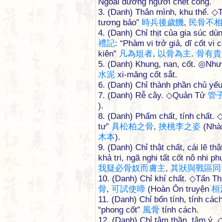
Ngoài đường người chết cóng.
3. (Danh) Thân mình, khu thể. 
tương bảo”
時
兵
後
歲
饑
,
民
骨
不
4. (Danh) Chỉ thịt của gia súc dù
禮
記
: “Phàm vi trở giả, dĩ cốt v
kiên”
凡
為
俎
者
,
以
骨
為
主
.
骨
有
貴
5. (Danh) Khung, nan, cốt. ◎Như
水
泥
xi-măng cốt sắt.
6. (Danh) Chỉ thành phần chủ yếu
7. (Danh) Rễ cây. ◇Quản Tử
管
).
8. (Danh) Phẩm chất, tính chất.
tư”
具
松
柏
之
骨
,
挾
桃
李
之
姿
(Nhàn
木
本
).
9. (Danh) Chỉ thật chất, cái lẽ t
khả tri, ngã nghi tất cốt nô nhi p
我
疑
必
骨
奴
而
膚
主
,
其
狀
與
戰
區
同
10. (Danh) Chỉ khí chất. ◇Tấn T
骨
,
可
試
使
啼
(Hoàn Ôn truyện
桓
11. (Danh) Chỉ bổn tính, tính cá
“phong cốt”
風
骨
tính cách.
12. (Danh) Chỉ tâm thần, tâm ý