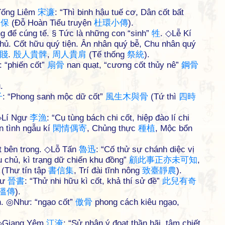
◇Tống Liêm
宋
濂
: “Thì binh hậu tuế cơ, Dân cốt bất
相
保
(Đỗ Hoàn Tiểu truyện
杜
環
小
傳
).
ng để cúng tế. § Tức là những con “sinh”
牲
. ◇Lễ Kí
i chủ. Cốt hữu quý tiện. Ân nhân quý bễ, Chu nhân quý
賤
.
殷
人
貴
髀
,
周
人
貴
肩
(Tế thống
祭
統
).
: “phiến cốt”
扇
骨
nan quạt, “cương cốt thủy nê”
鋼
骨
.
子
: “Phong sanh mộc dữ cốt”
風
生
木
與
骨
(Tứ thì
四
時
 ◇Lí Ngư
李
漁
: “Cụ tùng bách chi cốt, hiệp đào lí chi
 tình ngẫu kí
閑
情
偶
寄
, Chủng thực
種
植
, Mộc bổn
hật bên trong. ◇Lỗ Tấn
魯
迅
: “Cố thử sự chánh diệc vị
hu chủ, kì trạng dữ chiến khu đồng”
顧
此
事
正
亦
未
可
知
,
(Thư tín tập
書
信
集
, Trí đài tĩnh nông
致
臺
靜
農
).
hư
晉
書
: “Thử nhi hữu kì cốt, khả thí sử đề”
此
兒
有
奇
溫
傳
).
ch. ◎Như: “ngạo cốt”
傲
骨
phong cách kiêu ngạo,
. ◇Giang Yêm
江
淹
: “Sử nhân ý đoạt thần hãi, tâm chiết