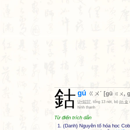
鈷
gú
ㄍㄨˊ
[
gū
,
ㄍㄨ
U+9237
, tổng 13 nét, bộ
jīn 金
hình thanh
Từ điển trích dẫn
1. (Danh) Nguyên tố hóa học Coba