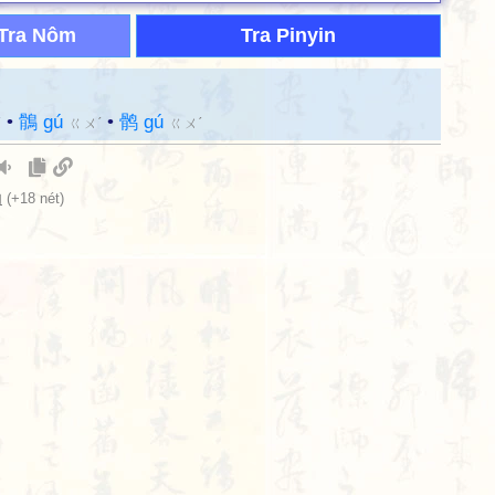
Tra Nôm
Tra Pinyin
•
鶻 gú
•
鹘 gú
ˊ
ㄍㄨˊ
ㄍㄨˊ
肉
(+18 nét)