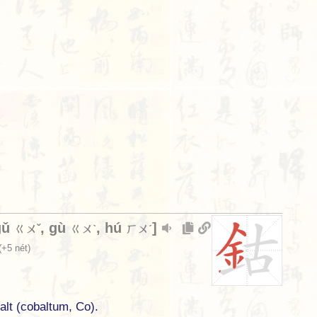
gǔ
,
gù
,
hú
]
ㄍㄨˇ
ㄍㄨˋ
ㄏㄨˊ
(+5 nét)
lt (cobaltum, Co).