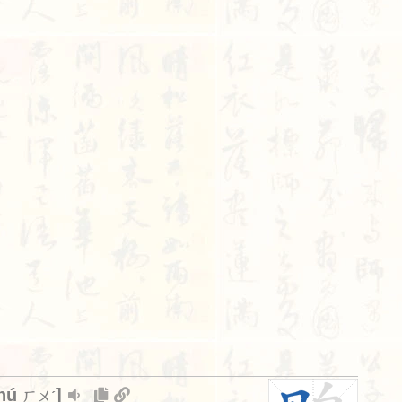
hú
]
ㄏㄨˊ