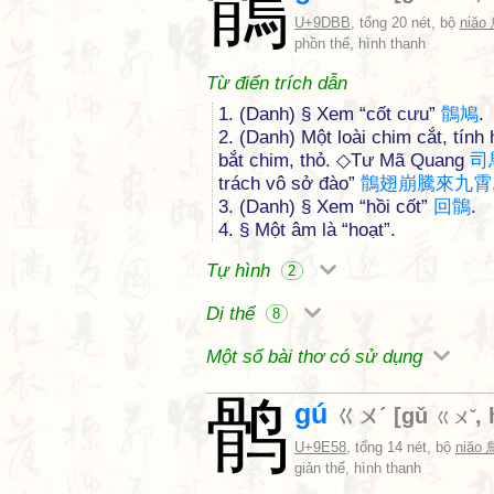
鶻
U+9DBB
, tổng 20 nét, bộ
niǎo
phồn thể, hình thanh
Từ điển trích dẫn
1. (Danh) § Xem “cốt cưu”
鶻
鳩
.
2. (Danh) Một loài chim cắt, tín
bắt chim, thỏ. ◇Tư Mã Quang
司
trách vô sở đào”
鶻
翅
崩
騰
來
九
霄
3. (Danh) § Xem “hồi cốt”
回
鶻
.
4. § Một âm là “hoạt”.
Tự hình
2
Dị thể
8
Một số bài thơ có sử dụng
鹘
gú
ㄍㄨˊ
[
gǔ
,
ㄍㄨˇ
U+9E58
, tổng 14 nét, bộ
niǎo 
giản thể, hình thanh