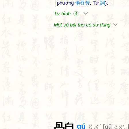
phương
倦
尋
芳
, Từ
詞
).
Tự hình
4
Một số bài thơ có sử dụng
gú
ㄍㄨˊ
[
gǔ
,
ㄍㄨˇ