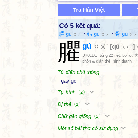
Tra Hán Việt
Có 5 kết quả:
臞 gú
•
鈷 gú
•
骨 gú
ㄍㄨˊ
ㄍㄨˊ
ㄍㄨ
臞
gú
ㄍㄨˊ
[
qú
]
ㄑㄩˊ
U+81DE
, tổng 22 nét, bộ
ròu 
phồn & giản thể, hình thanh
Từ điển phổ thông
gầy gò
Tự hình
2
Dị thể
1
Chữ gần giống
2
Một số bài thơ có sử dụng