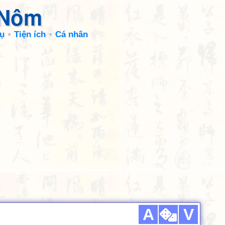
 Nôm
ụ
Tiện ích
Cá nhân
A
V