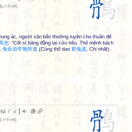
 鳥
(+9 nét)
h hung ác, người săn bắn thường luyện cho thuần để
馬
光
: “Cốt sí băng đằng lai cửu tiêu, Thố mệnh bách
,
兔
命
迫
窄
無
所
逃
(Cùng thố dao
窮
兔
謠
, Chi nhất).
hú
]
ㄏㄨˊ
鳥
(+9 nét)