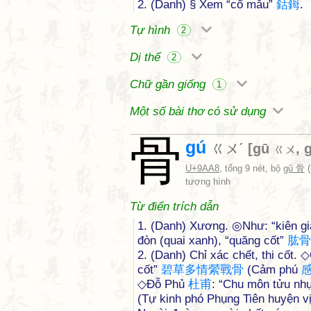
2. (Danh) § Xem “cổ mẫu”
鈷
鉧
.
Tự hình
2
Dị thể
2
Chữ gần giống
1
Một số bài thơ có sử dụng
骨
gú
ㄍㄨˊ
[
gū
,
ㄍㄨ
U+9AA8
, tổng 9 nét, bộ
gǔ 骨
(
tượng hình
Từ điển trích dẫn
1. (Danh) Xương. ◎Như: “kiên gi
đòn (quai xanh), “quăng cốt”
肱
骨
2. (Danh) Chỉ xác chết, thi cốt.
cốt”
碧
草
多
情
縈
戰
骨
(Cảm phú
◇Đỗ Phủ
杜
甫
: “Chu môn tửu nhụ
(Tự kinh phó Phụng Tiên huyện v