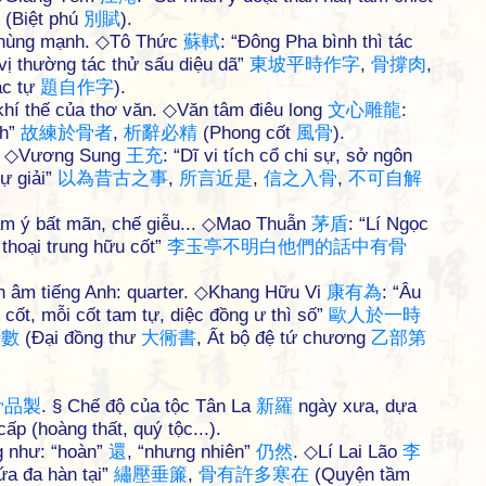
(Biệt phú
別
賦
).
i hùng mạnh. ◇Tô Thức
蘇
軾
: “Đông Pha bình thì tác
 vị thường tác thử sấu diệu dã”
東
坡
平
時
作
字
,
骨
撐
肉
,
ác tự
題
自
作
字
).
hí thế của thơ văn. ◇Văn tâm điêu long
文
心
雕
龍
:
nh”
故
練
於
骨
者
,
析
辭
必
精
(Phong cốt
風
骨
).
xa. ◇Vương Sung
王
充
: “Dĩ vi tích cổ chi sự, sở ngôn
tự giải”
以
為
昔
古
之
事
,
所
言
近
是
,
信
之
入
骨
,
不
可
自
解
 hàm ý bất mãn, chế giễu... ◇Mao Thuẫn
茅
盾
: “Lí Ngọc
thoại trung hữu cốt”
李
玉
亭
不
明
白
他
們
的
話
中
有
骨
ch âm tiếng Anh: quarter. ◇Khang Hữu Vi
康
有
為
: “Âu
ứ cốt, mỗi cốt tam tự, diệc đồng ư thì số”
歐
人
於
一
時
時
數
(Đại đồng thư
大
衕
書
, Ất bộ đệ tứ chương
乙
部
第
骨
品
製
. § Chế độ của tộc Tân La
新
羅
ngày xưa, dựa
ấp (hoàng thất, quý tộc...).
ng như: “hoàn”
還
, “nhưng nhiên”
仍
然
. ◇Lí Lai Lão
李
hứa đa hàn tại”
繡
壓
垂
簾
,
骨
有
許
多
寒
在
(Quyện tầm