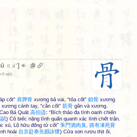
gǔ
]
ㄍㄨˇ
+0 nét)
áp cốt”
肩
胛
骨
xương bả vai, “tỏa cốt”
鎖
骨
xương
xương cánh tay, “cân cốt”
筋
骨
gân và xương.
 ◇Cao Bá Quát
高
伯
适
: “Bích thảo đa tình oanh chiến
感
賦
) Cỏ biếc nặng tình quấn quanh xác lính chết trận.
c xú, Lộ hữu đống tử cốt”
朱
門
酒
肉
臭
,
路
有
凍
死
骨
ịnh hoài
自
京
赴
奉
先
縣
詠
懷
) Cửa son rượu thịt ôi,