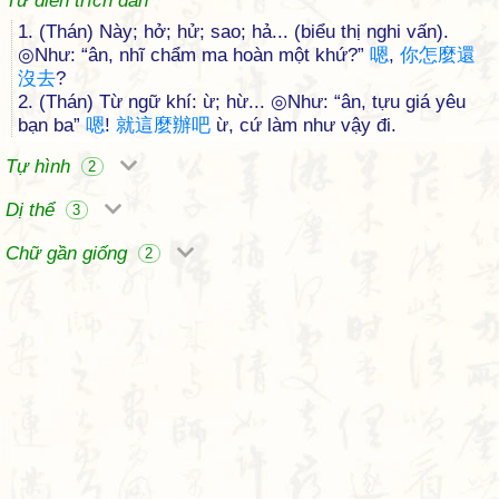
Từ điển trích dẫn
1. (Thán) Này; hở; hử; sao; hả... (biểu thị nghi vấn).
◎Như: “ân, nhĩ chẩm ma hoàn một khứ?”
嗯
,
你
怎
麼
還
沒
去
?
2. (Thán) Từ ngữ khí: ừ; hừ... ◎Như: “ân, tựu giá yêu
bạn ba”
嗯
!
就
這
麼
辦
吧
ừ, cứ làm như vậy đi.
Tự hình
2
Dị thể
3
Chữ gần giống
2