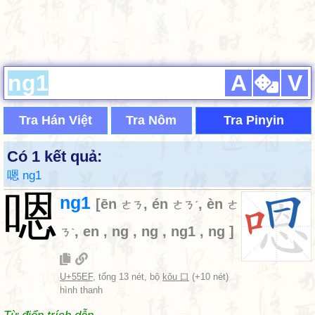
A
V
Tra Hán Việt
Tra Nôm
Tra Pinyin
Có 1 kết quả:
嗯 ng1
嗯
ng1
[
ēn
,
én
,
èn
ㄜㄋ
ㄜㄋˊ
ㄜ
,
en
,
ng
,
ng
,
ng1
,
ng
]
ㄋˋ
U+55EF
, tổng 13 nét, bộ
kǒu 口
(+10 nét)
hình thanh