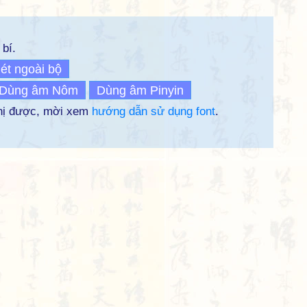
bí.
ét ngoài bộ
Dùng âm Nôm
Dùng âm Pinyin
thị được, mời xem
hướng dẫn sử dụng font
.