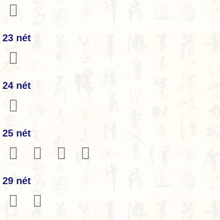
𦦹
23 nét
𦦺
24 nét
𦦻
25 nét
𤓟
𦦼
𦦾
𦦿
29 nét
𦧁
𦧂