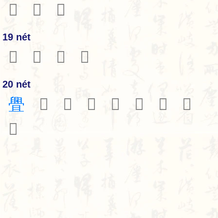
𦦚
𦦛
𦦣
19 nét
𦦡
𦦤
𦦥
𦦧
20 nét
舋
𠤫
𦦪
𦦫
𦦬
𦦭
𦦰
𦦱
𦦲