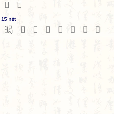
𦦂
𦦃
15 nét
䑗
𦦆
𦦇
𦦈
𦦉
𦦊
𦦋
𦦍