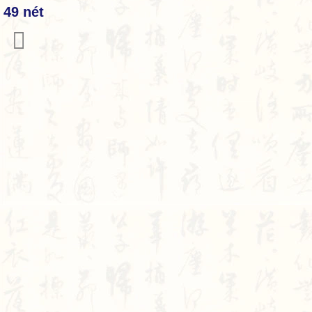
49 nét
𦧄