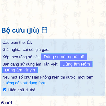
Bộ cữu (jiù) 臼
Các biến thể:
臼
.
Giải nghĩa: cái cối giã gạo.
Dùng số nét ngoài bộ
Xếp theo tổng số nét.
Dùng âm Nôm
Bạn đang sử dụng âm Hán Việt.
Dùng âm Pinyin
Nếu một số chữ Hán không hiển thị được, mời xem
hướng dẫn sử dụng font
.
Hiện chữ dị thể
6 nét