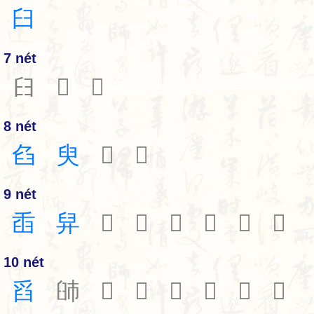
臼
7 nét
𦥑
𦥒
𦥔
8 nét
臽
臾
𦥕
𦥖
9 nét
臿
舁
𦥘
𦥙
𦥚
𦥛
𦥧
𬛹
10 nét
舀
䑔
𦥝
𦥞
𦥟
𦥠
𦥡
𦥢