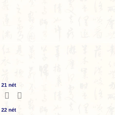
21 nét
𦦶
𦦷
22 nét