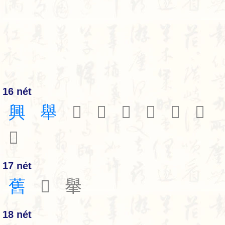
16 nét
興
舉
𦦏
𦦐
𦦓
𦦔
𦦕
𦦖
𬛼
17 nét
舊
𦦘
𦦙
18 nét