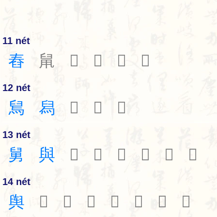
11 nét
舂
䑕
𦥨
𦥩
𦥪
𦥫
12 nét
舃
舄
𦥭
𦥮
𦥲
13 nét
舅
與
𦥴
𦥵
𦥶
𦥷
𦥸
𦥺
14 nét
舆
𦥻
𦥼
𦥽
𦥾
𦥿
𦦀
𦦁