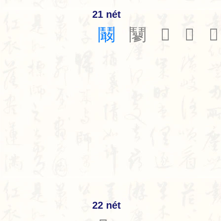
21 nét
鬫
䰘
𩰖
𩰗
𩰘
22 nét