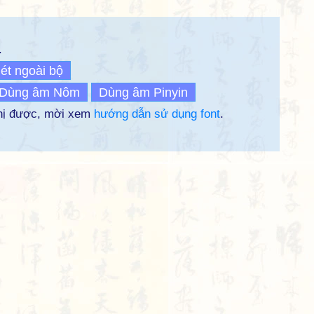
.
ét ngoài bộ
Dùng âm Nôm
Dùng âm Pinyin
thị được, mời xem
hướng dẫn sử dụng font
.