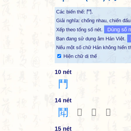
Các biến thể:
鬥
.
Giải nghĩa: chống nhau, chiến đấu
Dùng số n
Xếp theo tổng số nét.
Bạn đang sử dụng âm Hán Việt.
Nếu một số chữ Hán không hiển 
Hiện chữ dị thể
10 nét
鬥
14 nét
鬦
𩰍
𩰎
𩰏
15 nét