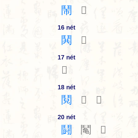
鬧
𩰐
16 nét
鬨
𩰑
17 nét
𩰒
18 nét
鬩
𩰓
𩰔
20 nét
鬪
䰗
𩰕