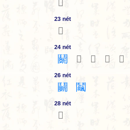
𩰙
23 nét
𩰛
24 nét
鬬
𩰚
𩰜
𩰝
𩰞
26 nét
鬭
鬮
28 nét
𩰟