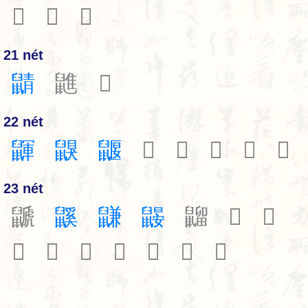
𪕤
𪕥
𪕧
21 nét
鼱
䶆
𪕪
22 nét
鼲
鼳
鼴
𪕬
𪕮
𪕯
𪕱
𪕳
23 nét
鼶
鼷
鼸
鼹
䶉
𪕵
𪕶
𪕷
𪕸
𪕺
𪕻
𪕼
𪕽
𪕾