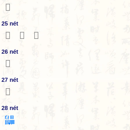
𪖃
25 nét
𪖅
𪖆
𪖈
26 nét
𪖊
27 nét
𪖋
28 nét
鼺