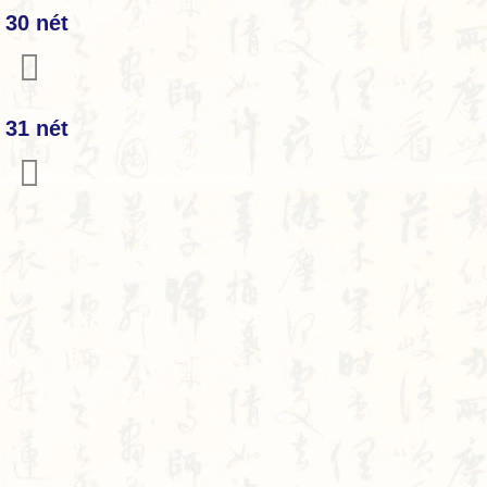
30 nét
𪖎
31 nét
𪖏