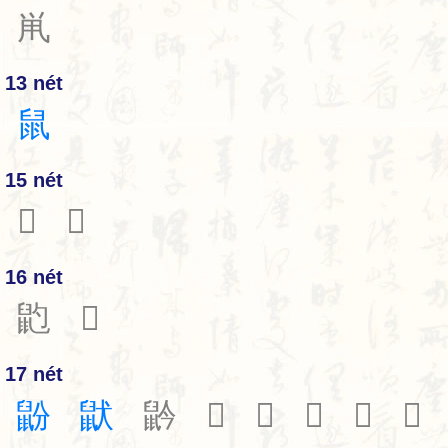
鼡
13 nét
鼠
15 nét
𪔸
𪔹
16 nét
䶂
𪔼
17 nét
鼢
鼣
䶃
𪔻
𪔾
𪕁
𪕂
𪕄