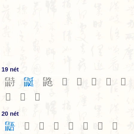
19 nét
鼭
鼮
䶅
𪕊
𪕑
𪕒
𪕓
𪕗
𪕘
𪕙
𪕟
20 nét
鼯
𪕚
𪕛
𪕜
𪕞
𪕡
𪕢
𪕣