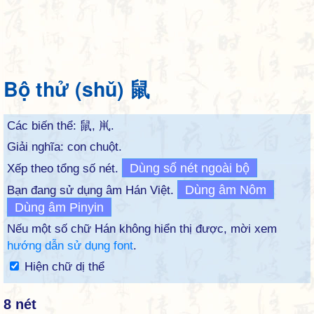
Bộ thử (shǔ) 鼠
Các biến thể:
鼠
,
鼡
.
Giải nghĩa: con chuột.
Dùng số nét ngoài bộ
Xếp theo tổng số nét.
Dùng âm Nôm
Bạn đang sử dụng âm Hán Việt.
Dùng âm Pinyin
Nếu một số chữ Hán không hiển thị được, mời xem
hướng dẫn sử dụng font
.
Hiện chữ dị thể
8 nét