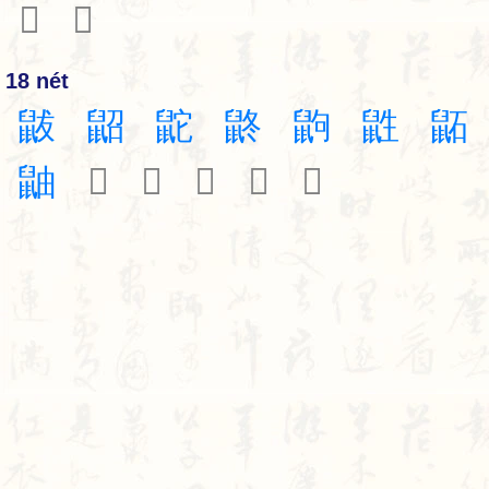
𪕅
𪕆
18 nét
鼥
鼦
鼧
鼨
鼩
鼪
鼫
鼬
𪕋
𪕍
𪕎
𪕏
𬹭