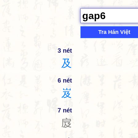
Tra Hán Việt
3 nét
及
6 nét
岌
7 nét
㧀