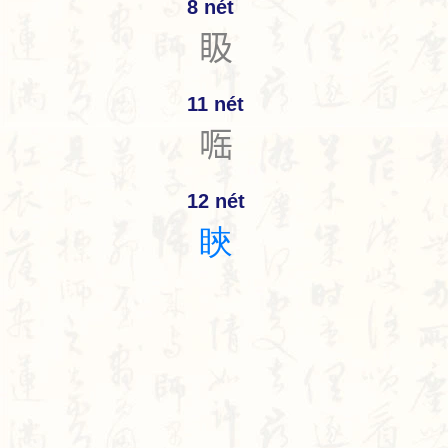
8 nét
𥄫
11 nét
𠶲
12 nét
䀹