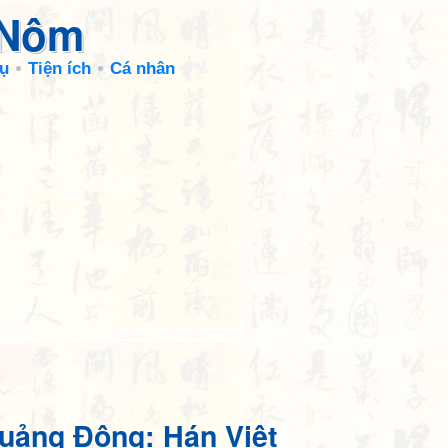
 Nôm
ụ
Tiện ích
Cá nhân
uảng Đông: Hán Việt