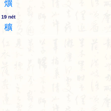
爌
19 nét
穬