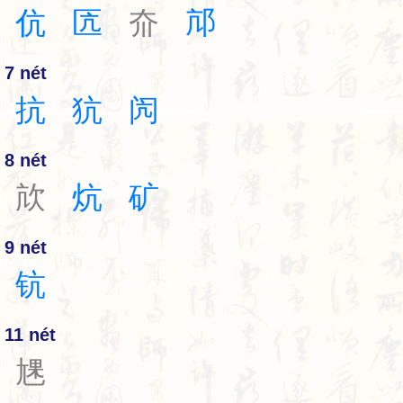
伉
匟
夼
邟
7 nét
抗
犺
闶
8 nét
㰠
炕
矿
9 nét
钪
11 nét
㞅