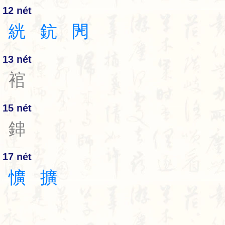
12 nét
絖
鈧
閌
13 nét
䘾
15 nét
鋛
17 nét
懭
擴