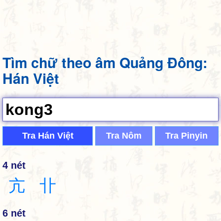
Tìm chữ theo âm Quảng Đông:
Hán Việt
Tra Hán Việt
Tra Nôm
Tra Pinyin
4 nét
亢
卝
6 nét