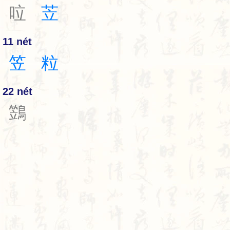
㕸
苙
11 nét
笠
粒
22 nét
鷑