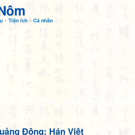
 Nôm
ụ
Tiện ích
Cá nhân
uảng Đông: Hán Việt