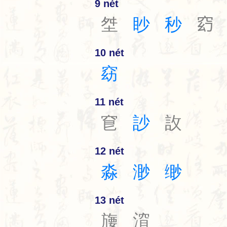
9 nét
㘶
眇
秒
𥥆
10 nét
窈
11 nét
䆞
訬
䚺
12 nét
淼
渺
缈
13 nét
㫏
㴭