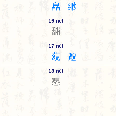
皛
緲
16 nét
䭱
17 nét
藐
邈
18 nét
㦝