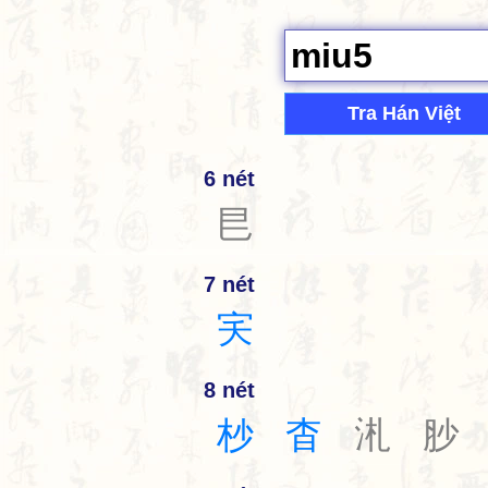
Tra Hán Việt
6 nét
㫐
7 nét
宎
8 nét
杪
杳
㳐
䏚