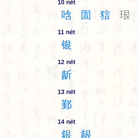
10 nét
唅
圁
狺
珢
11 nét
银
12 nét
龂
13 nét
鄞
14 nét
銀
龈