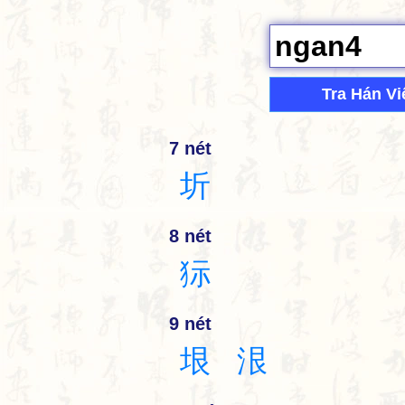
Tra Hán Vi
7 nét
圻
8 nét
狋
9 nét
垠
泿