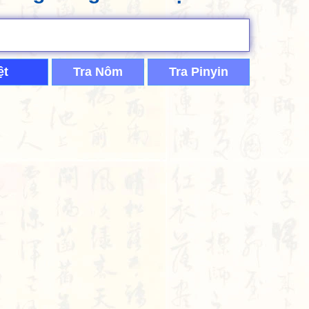
ệt
Tra Nôm
Tra Pinyin