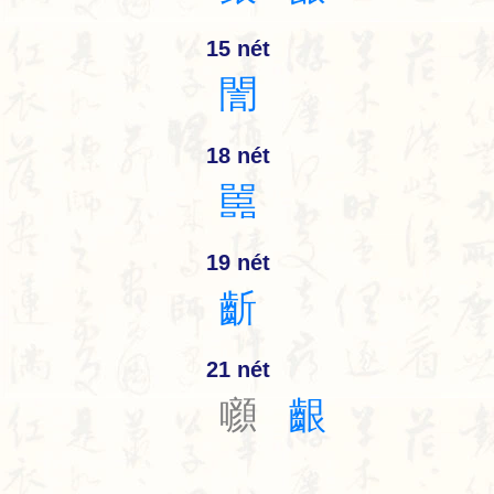
15 nét
誾
18 nét
嚚
19 nét
齗
21 nét
㘖
齦