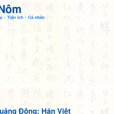
 Nôm
ụ
Tiện ích
Cá nhân
uảng Đông: Hán Việt