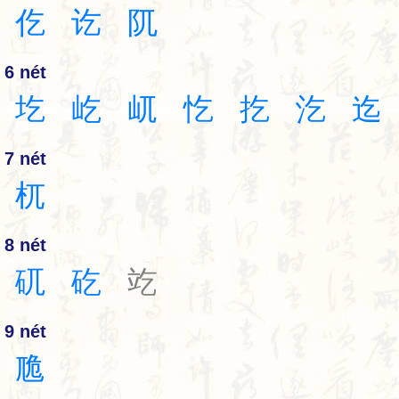
仡
讫
阢
6 nét
圪
屹
屼
忔
扢
汔
迄
7 nét
杌
8 nét
矹
矻
䇄
9 nét
卼