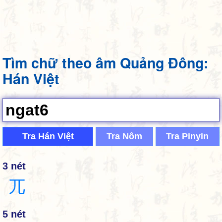
Tìm chữ theo âm Quảng Đông:
Hán Việt
Tra Hán Việt
Tra Nôm
Tra Pinyin
3 nét
兀
5 nét