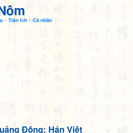
 Nôm
ụ
Tiện ích
Cá nhân
uảng Đông: Hán Việt