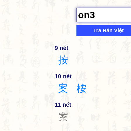
Tra Hán Việt
9 nét
按
10 nét
案
桉
11 nét
䅁