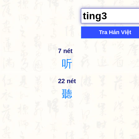
Tra Hán Việt
7 nét
听
22 nét
聽