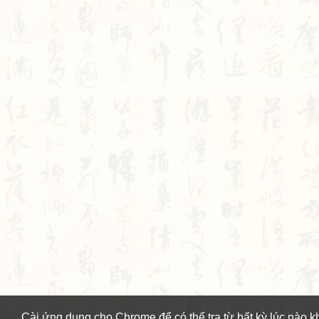
Cài ứng dụng cho Chrome để có thể tra từ bất kỳ lúc nào k