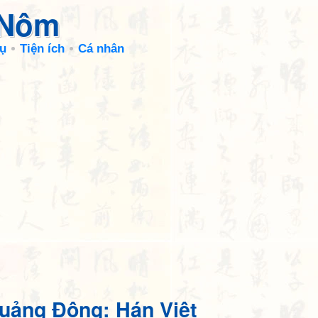
 Nôm
ụ
Tiện ích
Cá nhân
uảng Đông: Hán Việt