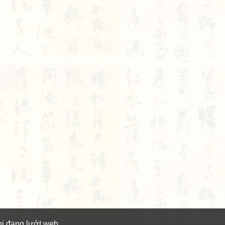
hi đang lướt web.