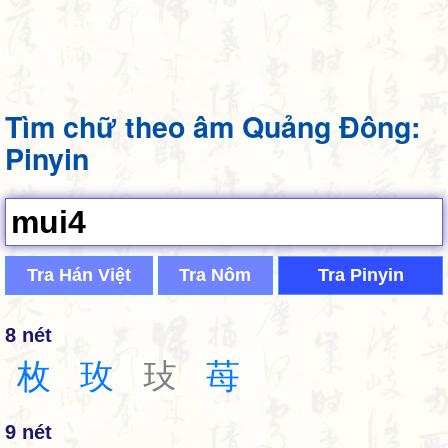
Tìm chữ theo âm Quảng Đông:
Pinyin
Tra Hán Việt
Tra Nôm
Tra Pinyin
8 nét
枚
玫
㺳
苺
9 nét