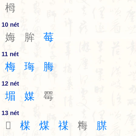
栂
10 nét
娒
䏬
莓
11 nét
梅
珻
脢
12 nét
堳
媒
䍙
13 nét
𡈎
楳
煤
禖
䊈
腜