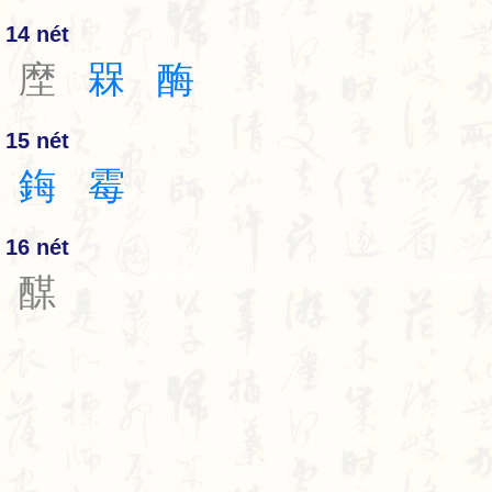
14 nét
塺
槑
酶
15 nét
鋂
霉
16 nét
䤂