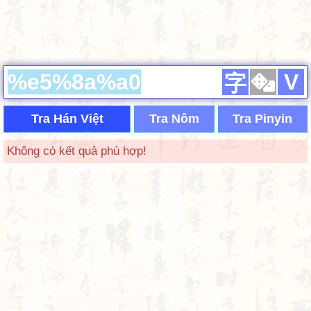
V
字
Tra Hán Việt
Tra Nôm
Tra Pinyin
Không có kết quả phù hợp!