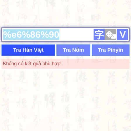
V
字
Tra Hán Việt
Tra Nôm
Tra Pinyin
Không có kết quả phù hợp!