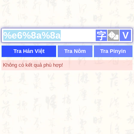
V
字
Tra Hán Việt
Tra Nôm
Tra Pinyin
Không có kết quả phù hợp!