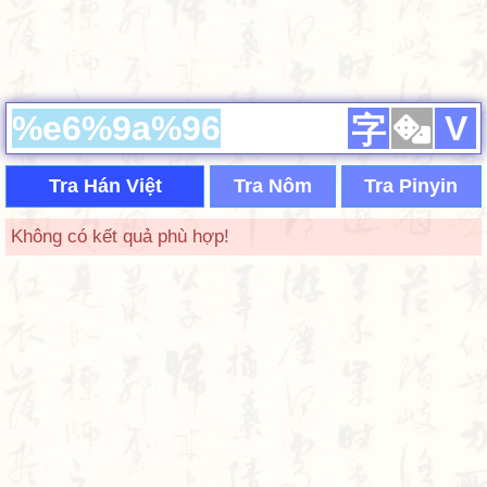
V
字
Tra Hán Việt
Tra Nôm
Tra Pinyin
Không có kết quả phù hợp!