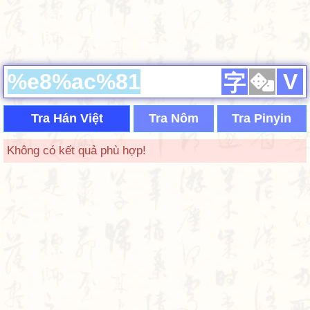
V
字
Tra Hán Việt
Tra Nôm
Tra Pinyin
Không có kết quả phù hợp!