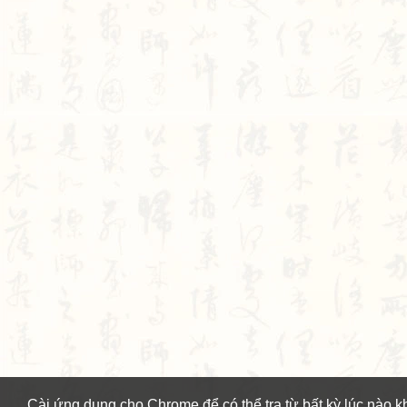
Cài ứng dụng cho Chrome để có thể tra từ bất kỳ lúc nào k