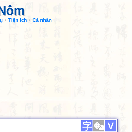
 Nôm
ụ
Tiện ích
Cá nhân
V
字