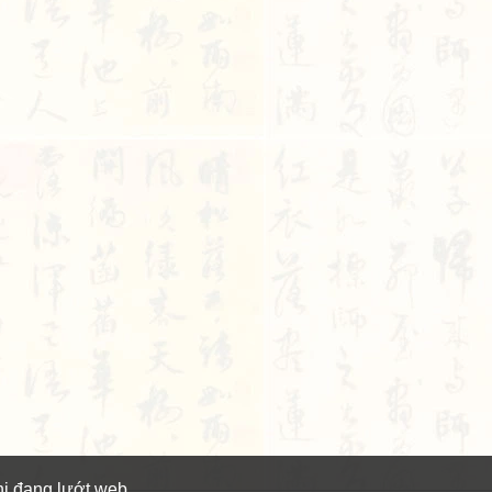
hi đang lướt web.