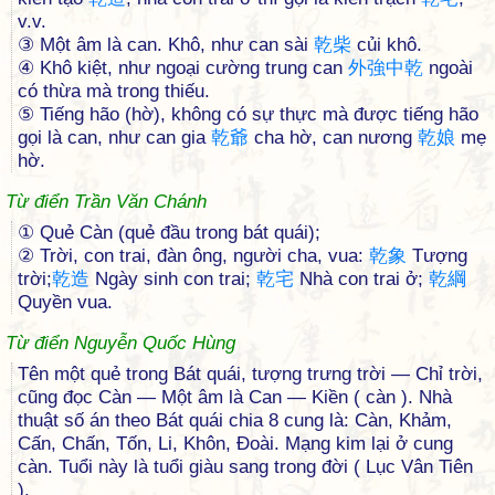
v.v.
③ Một âm là can. Khô, như can sài
乾
柴
củi khô.
④ Khô kiệt, như ngoại cường trung can
外
強
中
乾
ngoài
có thừa mà trong thiếu.
⑤ Tiếng hão (hờ), không có sự thực mà được tiếng hão
gọi là can, như can gia
乾
爺
cha hờ, can nương
乾
娘
mẹ
hờ.
Từ điển Trần Văn Chánh
① Quẻ Càn (quẻ đầu trong bát quái);
② Trời, con trai, đàn ông, người cha, vua:
乾
象
Tượng
trời;
乾
造
Ngày sinh con trai;
乾
宅
Nhà con trai ở;
乾
綱
Quyền vua.
Từ điển Nguyễn Quốc Hùng
Tên một quẻ trong Bát quái, tượng trưng trời — Chỉ trời,
cũng đọc Càn — Một âm là Can — Kiền ( càn ). Nhà
thuật số án theo Bát quái chia 8 cung là: Càn, Khảm,
Cấn, Chấn, Tốn, Li, Khôn, Đoài. Mạng kim lại ở cung
càn. Tuổi này là tuổi giàu sang trong đời ( Lục Vân Tiên
).