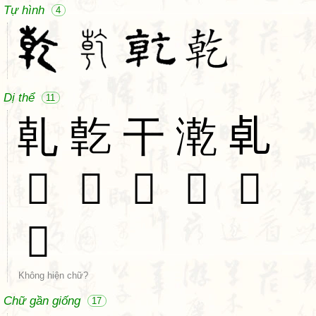
Tự hình
4
Dị thể
11
乹
亁
干
漧
𠃵
𠄃
𠄊
𠄋
𣦖
𤌹
𨺩
Không hiện chữ?
Chữ gần giống
17