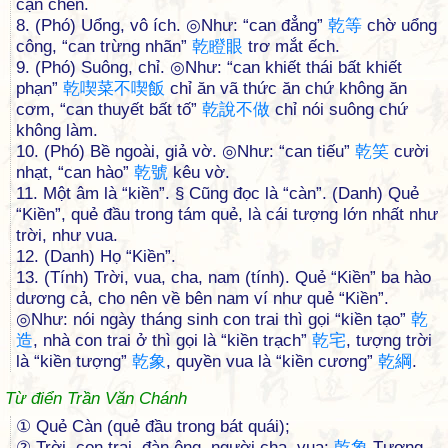
cạn chén.
8. (Phó) Uổng, vô ích. ◎Như: “can đẳng”
乾
等
chờ uổng
công, “can trừng nhãn”
乾
瞪
眼
trơ mắt ếch.
9. (Phó) Suông, chỉ. ◎Như: “can khiết thái bất khiết
phạn”
乾
喫
菜
不
喫
飯
chỉ ăn vã thức ăn chứ không ăn
cơm, “can thuyết bất tố”
乾
說
不
做
chỉ nói suông chứ
không làm.
10. (Phó) Bề ngoài, giả vờ. ◎Như: “can tiếu”
乾
笑
cười
nhạt, “can hào”
乾
號
kêu vờ.
11. Một âm là “kiền”. § Cũng đọc là “càn”. (Danh) Quẻ
“Kiền”, quẻ đầu trong tám quẻ, là cái tượng lớn nhất như
trời, như vua.
12. (Danh) Họ “Kiền”.
13. (Tính) Trời, vua, cha, nam (tính). Quẻ “Kiền” ba hào
dương cả, cho nên về bên nam ví như quẻ “Kiền”.
◎Như: nói ngày tháng sinh con trai thì gọi “kiền tạo”
乾
造
, nhà con trai ở thì gọi là “kiền trạch”
乾
宅
, tượng trời
là “kiền tượng”
乾
象
, quyền vua là “kiền cương”
乾
綱
.
Từ điển Trần Văn Chánh
① Quẻ Càn (quẻ đầu trong bát quái);
② Trời, con trai, đàn ông, người cha, vua:
乾
象
Tượng