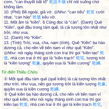
cơm, “can thuyết bất tố”
乾
說
不
做
chỉ nói suông chứ
không làm.
10. (Phó) Bề ngoài, giả vờ. ◎Như: “can tiếu”
乾
笑
cười
nhạt, “can hào”
乾
號
kêu vờ.
11. Một âm là “kiền”. § Cũng đọc là “càn”. (Danh) Quẻ
“Kiền”, quẻ đầu trong tám quẻ, là cái tượng lớn nhất như
trời, như vua.
12. (Danh) Họ “Kiền”.
13. (Tính) Trời, vua, cha, nam (tính). Quẻ “Kiền” ba hào
dương cả, cho nên về bên nam ví như quẻ “Kiền”.
◎Như: nói ngày tháng sinh con trai thì gọi “kiền tạo”
乾
造
, nhà con trai ở thì gọi là “kiền trạch”
乾
宅
, tượng trời
là “kiền tượng”
乾
象
, quyền vua là “kiền cương”
乾
綱
.
Từ điển Thiều Chửu
① Một quẻ đầu tám quẻ (quẻ kiền) là cái tượng lớn nhất
như trời, như vua, nên gọi tượng trời là kiền tượng
乾
象
,
quyền vua là kiền cương
乾
綱
.
② Quẻ kiền ba hào dương cả, cho nên về bên nam ví
như quẻ kiền, như nói ngày tháng sinh con trai thì gọi
kiền tạo
乾
造
, nhà con trai ở thì gọi là kiền trạch
乾
宅
,