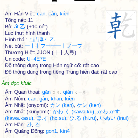
Âm Hán Việt:
can
,
càn
,
kiền
Tổng nét: 11
Bộ:
ất 乙
(+10 nét)
Lục thư: hình thanh
Hình thái:
⿸
⿰
𠦝
𠂉
乙
Nét bút:
一丨丨フ一一一丨ノ一フ
Thương Hiệt: JJON (十十人弓)
Unicode:
U+4E7E
Độ thông dụng trong Hán ngữ cổ: rất cao
Độ thông dụng trong tiếng Trung hiện đại: rất cao
Âm đọc khác
Âm Quan thoại:
gān
,
qián
ㄍㄢ
ㄑㄧㄢˊ
Âm Nôm:
can
,
gàn
,
khan
,
kiền
Âm Nhật (onyomi):
カン (kan)
,
ケン (ken)
Âm Nhật (kunyomi):
かわ.く (kawa.ku)
,
かわ.かす
(kawa.kasu)
,
ほ.す (ho.su)
,
ひ.る (hi.ru)
,
いぬい (inui)
Âm Hàn:
간
,
건
Âm Quảng Đông:
gon1
,
kin4