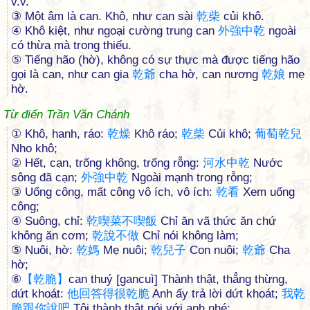
v.v.
③ Một âm là can. Khô, như can sài
乾
柴
củi khô.
④ Khô kiệt, như ngoại cường trung can
外
強
中
乾
ngoài
có thừa mà trong thiếu.
⑤ Tiếng hão (hờ), không có sự thực mà được tiếng hão
gọi là can, như can gia
乾
爺
cha hờ, can nương
乾
娘
mẹ
hờ.
Từ điển Trần Văn Chánh
① Khô, hanh, ráo:
乾
燥
Khô ráo;
乾
柴
Củi khô;
葡
萄
乾
兒
Nho khô;
② Hết, cạn, trống không, trống rỗng:
河
水
中
乾
Nước
sông đã cạn;
外
強
中
乾
Ngoài mạnh trong rỗng;
③ Uổng công, mất công vô ích, vô ích:
乾
看
Xem uổng
công;
④ Suông, chỉ:
乾
喫
菜
不
喫
飯
Chỉ ăn vã thức ăn chứ
không ăn cơm;
乾
說
不
做
Chỉ nói không làm;
⑤ Nuôi, hờ:
乾
媽
Mẹ nuôi;
乾
兒
子
Con nuôi;
乾
爺
Cha
hờ;
⑥
【
乾
脆
】
can thuý [gancuì] Thành thật, thẳng thừng,
dứt khoát:
他
回
答
得
很
乾
脆
Anh ấy trả lời dứt khoát;
我
乾
脆
跟
你
說
吧
Tôi thành thật nói với anh nhé;