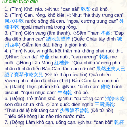
Từ điển trích dẫn
1. (Tính) Khô, ráo. ◎Như: “can sài”
乾
柴
củi khô.
2. (Tính) Cạn, rỗng, khô kiệt. ◎Như: “hà thủy trung can”
河
水
中
乾
nước sông đã cạn, “ngoại cường trung can”
外
疆
中
乾
ngoài mạnh mà trong rỗng.
3. (Tính) Giòn vang (âm thanh). ◇Sầm Tham
岑
參
: “Đạp
địa diệp thanh can”
踏
地
葉
聲
乾
(Quắc Châu tây đình
虢
州
西
亭
) Giẫm lên đất, tiếng lá giòn khô.
4. (Tính) Nuôi, vì nghĩa kết thân mà không phải ruột thịt.
◎Như: “can da”
乾
爺
cha nuôi, “can nương”
乾
娘
mẹ
nuôi. ◇Hồng Lâu Mộng
紅
樓
夢
: “Quả nhiên Vương phu
nhân dĩ nhận liễu Bảo Cầm tác can nữ nhi”
果
然
王
夫
人
已
認
了
寶
琴
作
乾
女
兒
(Đệ tứ thập cửu hồi) Quả nhiên
Vương phu nhân đã nhận (Tiết) Bảo Cầm làm con nuôi.
5. (Danh) Thực phẩm khô. ◎Như: “bính can”
餅
乾
bánh
biscuit, “ngưu nhục can”
牛
肉
乾
khô bò.
6. (Động) Trở thành khô. ◎Như: “du tất vị can”
油
漆
未
乾
sơn dầu chưa khô. ◇Tam quốc diễn nghĩa
三
國
演
義
:
“Thiếu đế lệ bất tằng can”
少
帝
淚
不
曾
乾
(Đệ tứ hồi)
Thiếu đế không lúc nào ráo nước mắt.
7. (Động) Làm khô cạn, uống cạn. ◎Như: “can bôi”
乾
杯