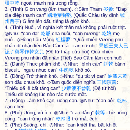
疆
中
乾
ngoài mạnh mà trong rỗng.
3. (Tính) Giòn vang (âm thanh). ◇Sầm Tham
岑
參
: “Đạp
địa diệp thanh can”
踏
地
葉
聲
乾
(Quắc Châu tây đình
虢
州
西
亭
) Giẫm lên đất, tiếng lá giòn khô.
4. (Tính) Nuôi, vì nghĩa kết thân mà không phải ruột thịt.
◎Như: “can da”
乾
爺
cha nuôi, “can nương”
乾
娘
mẹ
nuôi. ◇Hồng Lâu Mộng
紅
樓
夢
: “Quả nhiên Vương phu
nhân dĩ nhận liễu Bảo Cầm tác can nữ nhi”
果
然
王
夫
人
已
認
了
寶
琴
作
乾
女
兒
(Đệ tứ thập cửu hồi) Quả nhiên
Vương phu nhân đã nhận (Tiết) Bảo Cầm làm con nuôi.
5. (Danh) Thực phẩm khô. ◎Như: “bính can”
餅
乾
bánh
biscuit, “ngưu nhục can”
牛
肉
乾
khô bò.
6. (Động) Trở thành khô. ◎Như: “du tất vị can”
油
漆
未
乾
sơn dầu chưa khô. ◇Tam quốc diễn nghĩa
三
國
演
義
:
“Thiếu đế lệ bất tằng can”
少
帝
淚
不
曾
乾
(Đệ tứ hồi)
Thiếu đế không lúc nào ráo nước mắt.
7. (Động) Làm khô cạn, uống cạn. ◎Như: “can bôi”
乾
杯
cạn chén.
8. (Phó) Uổng, vô ích. ◎Như: “can đẳng”
乾
等
chờ uổng
công, “can trừng nhãn”
乾
瞪
眼
trơ mắt ếch.
9. (Phó) Suông, chỉ. ◎Như: “can khiết thái bất khiết