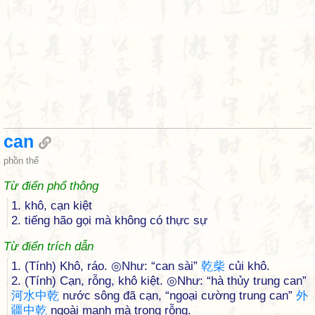
can
phồn thể
Từ điển phổ thông
1. khô, cạn kiệt
2. tiếng hão gọi mà không có thực sự
Từ điển trích dẫn
1. (Tính) Khô, ráo. ◎Như: “can sài”
乾
柴
củi khô.
2. (Tính) Cạn, rỗng, khô kiệt. ◎Như: “hà thủy trung can”
河
水
中
乾
nước sông đã cạn, “ngoại cường trung can”
外
疆
中
乾
ngoài mạnh mà trong rỗng.