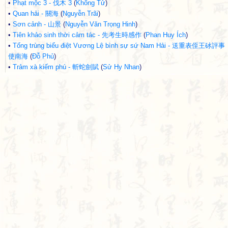
•
Phạt mộc 3 - 伐木 3
(
Khổng Tử
)
•
Quan hải - 關海
(
Nguyễn Trãi
)
•
Sơn cảnh - 山景
(
Nguyễn Văn Trọng Hinh
)
•
Tiên khảo sinh thời cảm tác - 先考生時感作
(
Phan Huy Ích
)
•
Tống trùng biểu điệt Vương Lệ bình sự sứ Nam Hải - 送重表侄王砅評事
使南海
(
Đỗ Phủ
)
•
Trảm xà kiếm phú - 斬蛇劍賦
(
Sử Hy Nhan
)