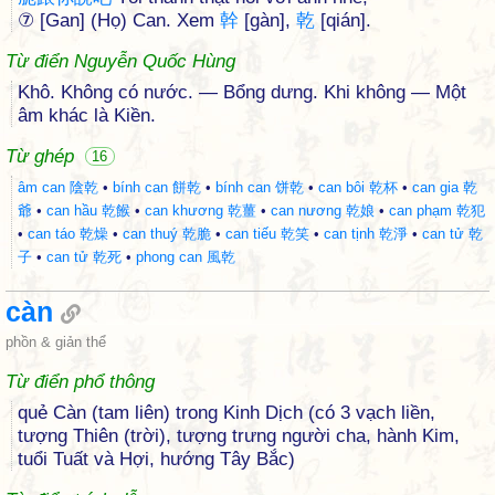
⑦ [Gan] (Họ) Can. Xem
幹
[gàn],
乾
[qián].
Từ điển Nguyễn Quốc Hùng
Khô. Không có nước. — Bổng dưng. Khi không — Một
âm khác là Kiền.
Từ ghép
16
âm can 陰乾
•
bính can 餅乾
•
bính can 饼乾
•
can bôi 乾杯
•
can gia 乾
爺
•
can hầu 乾餱
•
can khương 乾薑
•
can nương 乾娘
•
can phạm 乾犯
•
can táo 乾燥
•
can thuý 乾脆
•
can tiếu 乾笑
•
can tịnh 乾淨
•
can tử 乾
子
•
can tử 乾死
•
phong can 風乾
càn
phồn & giản thể
Từ điển phổ thông
quẻ Càn (tam liên) trong Kinh Dịch (có 3 vạch liền,
tượng Thiên (trời), tượng trưng người cha, hành Kim,
tuổi Tuất và Hợi, hướng Tây Bắc)