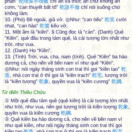
phạn”
乾
喫
菜
不
喫
飯
chỉ ăn vã thức ăn chứ không ăn
cơm, “can thuyết bất tố”
乾
說
不
做
chỉ nói suông chứ
không làm.
10. (Phó) Bề ngoài, giả vờ. ◎Như: “can tiếu”
乾
笑
cười
nhạt, “can hào”
乾
號
kêu vờ.
11. Một âm là “kiền”. § Cũng đọc là “càn”. (Danh) Quẻ
“Kiền”, quẻ đầu trong tám quẻ, là cái tượng lớn nhất như
trời, như vua.
12. (Danh) Họ “Kiền”.
13. (Tính) Trời, vua, cha, nam (tính). Quẻ “Kiền” ba hào
dương cả, cho nên về bên nam ví như quẻ “Kiền”.
◎Như: nói ngày tháng sinh con trai thì gọi “kiền tạo”
乾
造
, nhà con trai ở thì gọi là “kiền trạch”
乾
宅
, tượng trời
là “kiền tượng”
乾
象
, quyền vua là “kiền cương”
乾
綱
.
Từ điển Thiều Chửu
① Một quẻ đầu tám quẻ (quẻ kiền) là cái tượng lớn nhất
như trời, như vua, nên gọi tượng trời là kiền tượng
乾
象
,
quyền vua là kiền cương
乾
綱
.
② Quẻ kiền ba hào dương cả, cho nên về bên nam ví
như quẻ kiền, như nói ngày tháng sinh con trai thì gọi
kiền tạo
乾
造
, nhà con trai ở thì gọi là kiền trạch
乾
宅
,