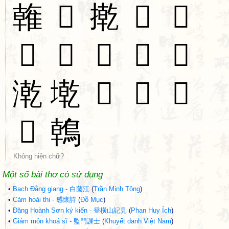
雗
𫙱
㨴
𨼃
𨫬
𨝝
𨝌
𤍯
𢠥
𠼳
漧
墘
𩏑
𦩻
𣎍
𠢇
鶾
Không hiện chữ?
Một số bài thơ có sử dụng
•
Bạch Đằng giang - 白藤江
(
Trần Minh Tông
)
•
Cảm hoài thi - 感懷詩
(
Đỗ Mục
)
•
Đăng Hoành Sơn ký kiến - 登橫山記見
(
Phan Huy Ích
)
•
Giám môn khoá sĩ - 監門課士
(
Khuyết danh Việt Nam
)