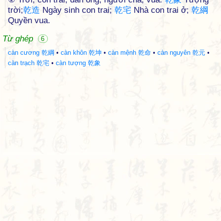
trời;
乾
造
Ngày sinh con trai;
乾
宅
Nhà con trai ở;
乾
綱
Quyền vua.
Từ ghép
6
càn cương 乾綱
•
càn khôn 乾坤
•
càn mệnh 乾命
•
càn nguyên 乾元
•
càn trạch 乾宅
•
càn tượng 乾象