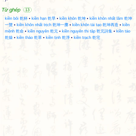
Từ ghép
13
kiền bôi 乾杯
•
kiền hạn 乾旱
•
kiền khôn 乾坤
•
kiền khôn nhất lãm 乾坤
一覽
•
kiền khôn nhất trịch 乾坤一擲
•
kiền khôn tái tạo 乾坤再造
•
kiền
mệnh 乾命
•
kiền nguyên 乾元
•
kiền nguyên thi tập 乾元詩集
•
kiền táo
乾燥
•
kiền thảo 乾草
•
kiền tịnh 乾淨
•
kiền trạch 乾宅