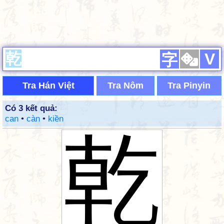
V
字
Tra Hán Việt
Tra Nôm
Tra Pinyin
Có 3 kết quả:
can
•
càn
•
kiền
乾