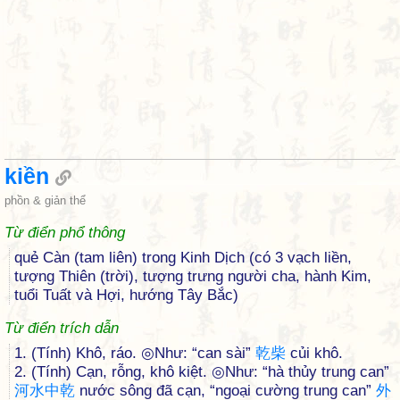
kiền
phồn & giản thể
Từ điển phổ thông
quẻ Càn (tam liên) trong Kinh Dịch (có 3 vạch liền,
tượng Thiên (trời), tượng trưng người cha, hành Kim,
tuổi Tuất và Hợi, hướng Tây Bắc)
Từ điển trích dẫn
1. (Tính) Khô, ráo. ◎Như: “can sài”
乾
柴
củi khô.
2. (Tính) Cạn, rỗng, khô kiệt. ◎Như: “hà thủy trung can”
河
水
中
乾
nước sông đã cạn, “ngoại cường trung can”
外