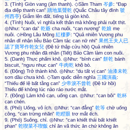
3. (Tính) Giòn vang (âm thanh). ◇Sầm Tham
岑
參
: “Đạp
địa diệp thanh can”
踏
地
葉
聲
乾
(Quắc Châu tây đình
虢
州
西
亭
) Giẫm lên đất, tiếng lá giòn khô.
4. (Tính) Nuôi, vì nghĩa kết thân mà không phải ruột thịt.
◎Như: “can da”
乾
爺
cha nuôi, “can nương”
乾
娘
mẹ
nuôi. ◇Hồng Lâu Mộng
紅
樓
夢
: “Quả nhiên Vương phu
nhân dĩ nhận liễu Bảo Cầm tác can nữ nhi”
果
然
王
夫
人
已
認
了
寶
琴
作
乾
女
兒
(Đệ tứ thập cửu hồi) Quả nhiên
Vương phu nhân đã nhận (Tiết) Bảo Cầm làm con nuôi.
5. (Danh) Thực phẩm khô. ◎Như: “bính can”
餅
乾
bánh
biscuit, “ngưu nhục can”
牛
肉
乾
khô bò.
6. (Động) Trở thành khô. ◎Như: “du tất vị can”
油
漆
未
乾
sơn dầu chưa khô. ◇Tam quốc diễn nghĩa
三
國
演
義
:
“Thiếu đế lệ bất tằng can”
少
帝
淚
不
曾
乾
(Đệ tứ hồi)
Thiếu đế không lúc nào ráo nước mắt.
7. (Động) Làm khô cạn, uống cạn. ◎Như: “can bôi”
乾
杯
cạn chén.
8. (Phó) Uổng, vô ích. ◎Như: “can đẳng”
乾
等
chờ uổng
công, “can trừng nhãn”
乾
瞪
眼
trơ mắt ếch.
9. (Phó) Suông, chỉ. ◎Như: “can khiết thái bất khiết
phạn”
乾
喫
菜
不
喫
飯
chỉ ăn vã thức ăn chứ không ăn