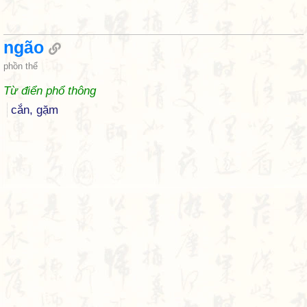
ngão
phồn thể
Từ điển phổ thông
cắn, gặm