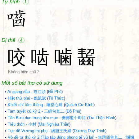
Tự hình
1
Dị thể
4
咬
啮
噛
齧
Không hiện chữ?
Một số bài thơ có sử dụng
•
Ai giang đầu - 哀江頭
(
Đỗ Phủ
)
•
Hiệt thử phú - 黠鼠賦
(
Tô Thức
)
•
Khiết chỉ tâm thống - 嚙指心痛
(
Quách Cư Kính
)
•
Tam tuyệt cú kỳ 2 - 三絕句其二
(
Đỗ Phủ
)
•
Tần Bưu đạo trung tức mục - 秦郵道中即目
(
Tra Thận Hành
)
•
Tiểu thôn - 小村
(
Mai Nghiêu Thần
)
•
Tục đề Vương thị phụ - 續題王氏婦
(
Dương Duy Trinh
)
•
Vô đề tứ thủ kỳ 2 (Táp táp đông phong tế vũ lai) - 無題四首其二（颯颯