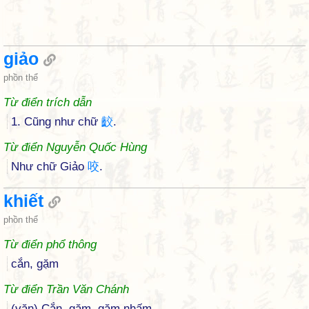
giảo
phồn thể
Từ điển trích dẫn
1. Cũng như chữ
齩
.
Từ điển Nguyễn Quốc Hùng
Như chữ Giảo
咬
.
khiết
phồn thể
Từ điển phổ thông
cắn, gặm
Từ điển Trần Văn Chánh
(văn) Cắn, gặm, gặm nhấm.