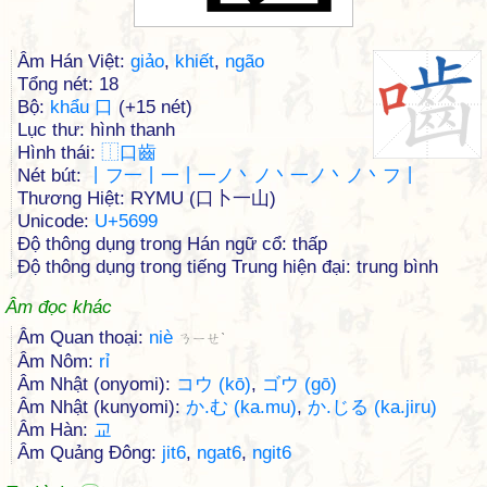
Âm Hán Việt:
giảo
,
khiết
,
ngão
Tổng nét: 18
Bộ:
khẩu 口
(+15 nét)
Lục thư: hình thanh
Hình thái:
⿰
口
齒
Nét bút:
丨フ一丨一丨一ノ丶ノ丶一ノ丶ノ丶フ丨
Thương Hiệt: RYMU (口卜一山)
Unicode:
U+5699
Độ thông dụng trong Hán ngữ cổ: thấp
Độ thông dụng trong tiếng Trung hiện đại: trung bình
Âm đọc khác
Âm Quan thoại:
niè
ㄋㄧㄝˋ
Âm Nôm:
rỉ
Âm Nhật (onyomi):
コウ (kō)
,
ゴウ (gō)
Âm Nhật (kunyomi):
か.む (ka.mu)
,
か.じる (ka.jiru)
Âm Hàn:
교
Âm Quảng Đông:
jit6
,
ngat6
,
ngit6