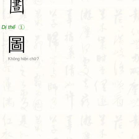
Dị thể
1
圖
Không hiện chữ?