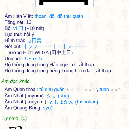
Âm Hán Việt:
thoan
,
đồ
,
đồ thư quán
Tổng nét: 13
Bộ:
vi 囗
(+10 nét)
Lục thư: hội ý
Hình thái:
⿴
囗
書
Nét bút:
丨フフ一一一丨一丨フ一一一
Thương Hiệt: WLGA (田中土日)
Unicode:
U+5715
Độ thông dụng trong Hán ngữ cổ: rất thấp
Độ thông dụng trong tiếng Trung hiện đại: rất thấp
Âm đọc khác
Âm Quan thoại:
tú shū guǎn
,
tuān
ㄊㄨˊ ㄕㄨ ㄍㄨㄢˇ
ㄊㄨㄢ
Âm Nhật (onyomi):
ショ (sho)
Âm Nhật (kunyomi):
としょかん (toshokan)
Âm Quảng Đông:
syu1
Tự hình
1