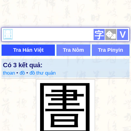
V
字
Tra Hán Việt
Tra Nôm
Tra Pinyin
Có 3 kết quả:
thoan
•
đồ
•
đồ thư quán
圕