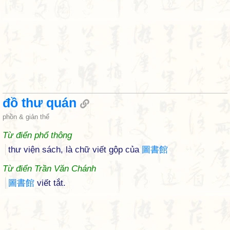
đồ thư quán
phồn & giản thể
Từ điển phổ thông
thư viện sách, là chữ viết gộp của
圖
書
館
Từ điển Trần Văn Chánh
圖
書
館
viết tắt.