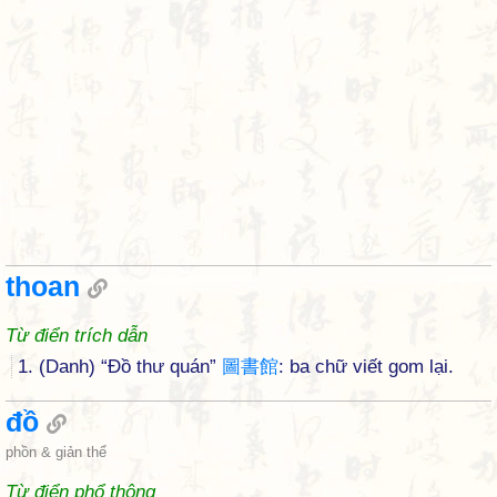
thoan
Từ điển trích dẫn
1. (Danh) “Đồ thư quán”
圖
書
館
: ba chữ viết gom lại.
đồ
phồn & giản thể
Từ điển phổ thông