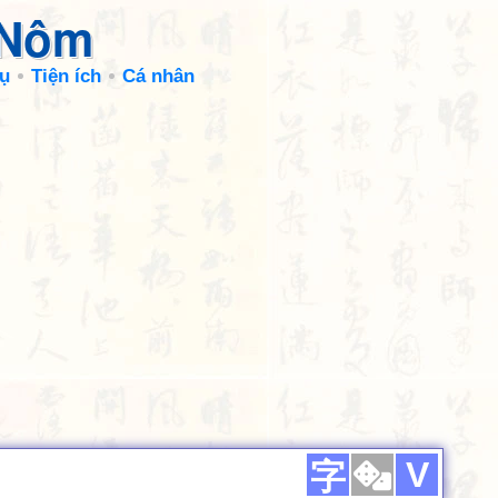
 Nôm
ụ
Tiện ích
Cá nhân
V
字