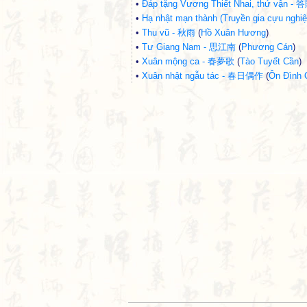
•
Đáp tặng Vương Thiết Nhai, thứ vậ
•
Hạ nhật mạn thành (Truyền gia cựu
•
Thu vũ - 秋雨
(
Hồ Xuân Hương
)
•
Tư Giang Nam - 思江南
(
Phương Cán
)
•
Xuân mộng ca - 春夢歌
(
Tào Tuyết Cần
)
•
Xuân nhật ngẫu tác - 春日偶作
(
Ôn Đình 