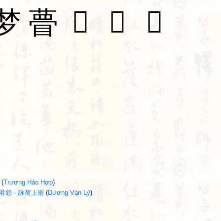
梦
瞢
𡪎
𡬌
𦴋
(
Trương Hảo Hợp
)
vũ - 昭君怨－詠荷上雨
(
Dương Vạn Lý
)