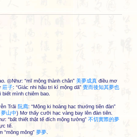
bao. ◎Như: “mĩ mộng thành chân”
美
夢
成
真
điều mơ
ử
莊
子
: “Giác nhi hậu tri kì mộng dã”
覺
而
後
知
其
夢
也
i biết mình chiêm bao.
ễn Trãi
阮
廌
: “Mộng ki hoàng hạc thướng tiên đàn”
g
夢
山
中
) Mơ thấy cưỡi hạc vàng bay lên đàn tiên.
ư: “bất thiết thật tế đích mộng tưởng”
不
切
實
際
的
夢
ực tế.
Xem “mông mông”
夢
夢
.