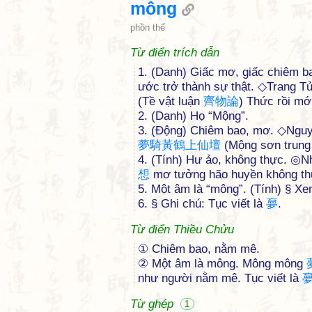
mông
phồn thể
Từ điển trích dẫn
1. (Danh) Giấc mơ, giấc chiêm 
ước trở thành sự thật. ◇Trang T
(Tề vật luận
齊
物
論
) Thức rồi mớ
2. (Danh) Họ “Mộng”.
3. (Động) Chiêm bao, mơ. ◇Nguy
夢
騎
黃
鶴
上
仙
壇
(Mộng sơn trun
4. (Tính) Hư ảo, không thực. ◎Nh
想
mơ tưởng hão huyền không th
5. Một âm là “mông”. (Tính) § 
6. § Ghi chú: Tục viết là
夣
.
Từ điển Thiều Chửu
① Chiêm bao, nằm mê.
② Một âm là mông. Mông mông
như người nằm mê. Tục viết là
Từ ghép
1