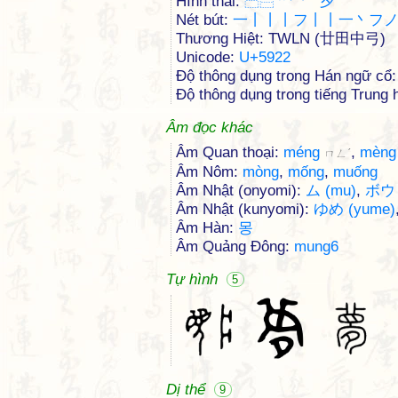
Hình thái:
⿱
⿳
艹
罒
冖
夕
Nét bút:
一丨丨丨フ丨丨一丶フ
Thương Hiệt: TWLN (廿田中弓)
Unicode:
U+5922
Độ thông dụng trong Hán ngữ cổ:
Độ thông dụng trong tiếng Trung h
Âm đọc khác
Âm Quan thoại:
méng
,
mèn
ㄇㄥˊ
Âm Nôm:
mòng
,
mống
,
muống
Âm Nhật (onyomi):
ム (mu)
,
ボウ 
Âm Nhật (kunyomi):
ゆめ (yume)
Âm Hàn:
몽
Âm Quảng Đông:
mung6
Tự hình
5
Dị thể
9