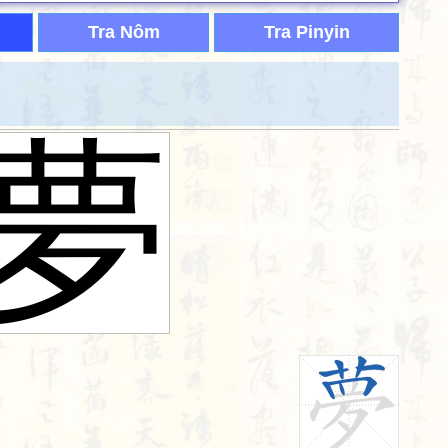
Tra Nôm
Tra Pinyin
夢