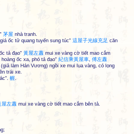
c”
茅
屋
nhà tranh.
giá ốc tử quang tuyến sung túc”
這
屋
子
光
線
充
足
căn
ốc tả đạo”
黃
屋
左
纛
mui xe vàng cờ tiết mao cắm
a hoàng ốc xa, phó tả đạo”
紀
信
乘
黃
屋
車
,
傅
左
纛
n (giả làm Hán Vương) ngồi xe mui lụa vàng, có lọng
n trái xe.
“ác”.
幄
.
黃
屋
左
纛
mui xe vàng cờ tiết mao cắm bên tả.
g;