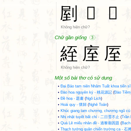
剭
𡲃
𢩈
Không hiện chữ?
Chữ gần giống
3
絰
庢
厔
Không hiện chữ?
Một số bài thơ có sử dụng
•
Đại Bảo tam niên Nhâm Tuất khoa 
•
Đào hoa nguyên ký - 桃花源記
(
Đào Tiềm
•
Đề hoạ - 題畫
(
Ngô Lịch
)
•
Hoài quy - 懷歸
(
Nghê Toản
)
•
Khúc giang tam chương, chương n
•
Nhị nhật tuyết bất chỉ - 二日雪不止
(
Trần
•
Quá Lê miếu nhân đề - 過黎廟因題
(
Bạch
•
Thạch tướng quân chiến trường ca 