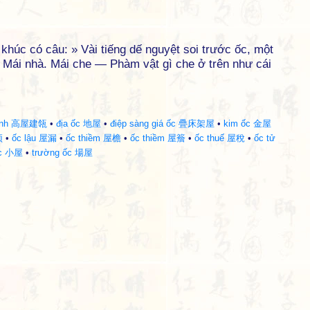
húc có câu: » Vài tiếng dế nguyệt soi trước ốc, một
— Mái nhà. Mái che — Phàm vật gì che ở trên như cái
 linh 高屋建瓴
•
địa ốc 地屋
•
điệp sàng giá ốc 疊床架屋
•
kim ốc 金屋
顶
•
ốc lậu 屋漏
•
ốc thiềm 屋檐
•
ốc thiềm 屋簷
•
ốc thuế 屋稅
•
ốc tử
ốc 小屋
•
trường ốc 場屋