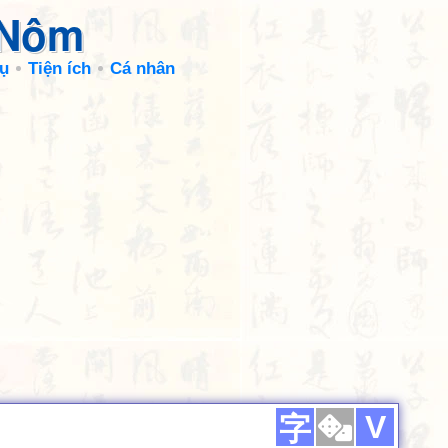
 Nôm
ụ
Tiện ích
Cá nhân
V
字