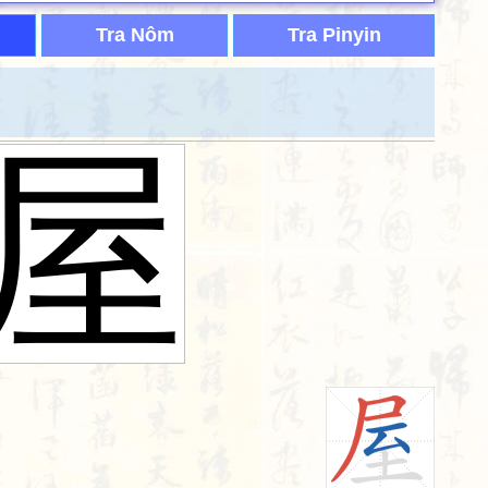
Tra Nôm
Tra Pinyin
屋