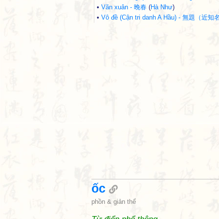
•
Vãn xuân - 晚春
(
Hà Như
)
•
Vô đề (Cận tri danh A Hầu) - 無題（
ốc
phồn & giản thể