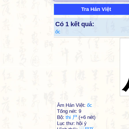
Tra Hán Việt
Có 1 kết quả:
ốc
Âm Hán Việt:
ốc
Tổng nét: 9
Bộ:
thi 尸
(+6 nét)
Lục thư: hội ý