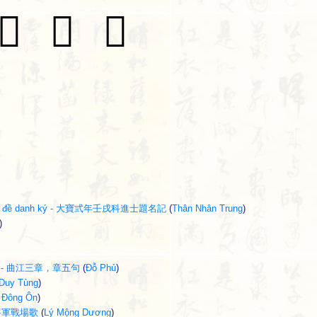
𦤼
𦤿
𦥂
tiến sĩ đề danh ký - 大寶弎年壬戌科進士題名記
(
Thân Nhân Trung
)
)
gũ cú - 曲江三章，章五句
(
Đỗ Phủ
)
 Duy Tùng
)
 Đông Ôn
)
- 石將軍戰場歌
(
Lý Mộng Dương
)