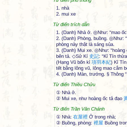
Từ điển phổ thông
1. nhà
2. mui xe
Từ điển trích dẫn
1. (Danh) Nhà ở. ◎Như: “mao ố
2. (Danh) Phòng, buồng. ◎Như: “
phòng này thật là sáng sủa.
3. (Danh) Mui xe. ◎Như: “hoàng 
bên tả. ◇Sử Kí
史
記
: “Kỉ Tín thừ
(Hạng Vũ bổn kỉ
項
羽
本
紀
) Kỉ Tí
tết bằng lông vũ, lông mao cắm bê
4. (Danh) Màn, trướng. § Thông 
Từ điển Thiều Chửu
① Nhà ở.
② Mui xe, như hoàng ốc tả đạo
Từ điển Trần Văn Chánh
① Nhà:
在
屋
裡
Ở trong nhà;
② Buồng, phòng:
裡
屋
Buồng tron