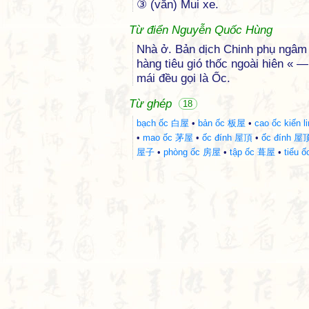
③ (văn) Mui xe.
Từ điển Nguyễn Quốc Hùng
Nhà ở. Bản dịch Chinh phụ ngâm k
hàng tiêu gió thốc ngoài hiên « 
mái đều gọi là Ốc.
Từ ghép
18
bạch ốc 白屋
•
bản ốc 板屋
•
cao ốc kiến
•
mao ốc 茅屋
•
ốc đính 屋頂
•
ốc đính 屋
屋子
•
phòng ốc 房屋
•
tập ốc 葺屋
•
tiểu 