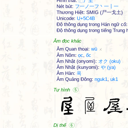
Hình thái:
⿸
尸
至
Nét bút:
フ一ノ一フ丶一丨一
Thương Hiệt: SMIG (尸一戈土)
Unicode:
U+5C4B
Độ thông dụng trong Hán ngữ cổ:
Độ thông dụng trong tiếng Trung h
Âm đọc khác
Âm Quan thoại:
wū
ㄨ
Âm Nôm:
ọc
,
ốc
Âm Nhật (onyomi):
オク (oku)
Âm Nhật (kunyomi):
や (ya)
Âm Hàn:
옥
Âm Quảng Đông:
nguk1
,
uk1
Tự hình
5
Dị thể
6