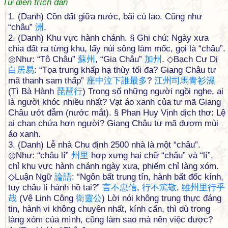
Từ điển trích dẫn
1. (Danh) Cồn đất giữa nước, bãi cù lao. Cũng như
“châu”
洲
.
2. (Danh) Khu vực hành chánh. § Ghi chú: Ngày xưa
chia đất ra từng khu, lấy núi sông làm mốc, gọi là “châu”.
◎Như: “Tô Châu”
蘇
州
, “Gia Châu”
加
州
. ◇Bạch Cư Dị
白
居
易
: “Tọa trung khấp hạ thùy tối đa? Giang Châu tư
mã thanh sam thấp”
座
中
泣
下
誰
最
多
?
江
州
司
馬
青
衫
濕
(Tì Bà Hành
琵
琶
行
) Trong số những người ngồi nghe, ai
là người khóc nhiều nhất? Vạt áo xanh của tư mã Giang
Châu ướt đẫm (nước mắt). § Phan Huy Vịnh dịch thơ: Lệ
ai chan chứa hơn người? Giang Châu tư mã đượm mùi
áo xanh.
3. (Danh) Lễ nhà Chu định 2500 nhà là một “châu”.
◎Như: “châu lí”
州
里
hợp xưng hai chữ “châu” và “lí”,
chỉ khu vực hành chánh ngày xưa, phiếm chỉ làng xóm.
◇Luận Ngữ
論
語
: “Ngôn bất trung tín, hành bất đốc kính,
tuy châu lí hành hồ tai?”
言
不
忠
信
,
行
不
篤
敬
,
雖
州
里
行
乎
哉
(Vệ Linh Công
衛
靈
公
) Lời nói không trung thực đáng
tin, hành vi không chuyên nhất, kính cẩn, thì dù trong
làng xóm của mình, cũng làm sao mà nên việc được?