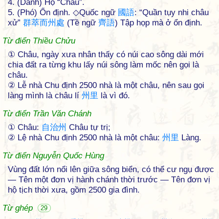
4. (Danh) Họ “Châu”.
5. (Phó) Ổn định. ◇Quốc ngữ
國
語
: “Quần tụy nhi châu
xử”
群
萃
而
州
處
(Tề ngữ
齊
語
) Tập họp mà ở ổn định.
Từ điển Thiều Chửu
① Châu, ngày xưa nhân thấy có núi cao sông dài mới
chia đất ra từng khu lấy núi sông làm mốc nên gọi là
châu.
② Lễ nhà Chu định 2500 nhà là một châu, nên sau gọi
làng mình là châu lí
州
里
là vì đó.
Từ điển Trần Văn Chánh
① Châu:
自
治
州
Châu tự trị;
② Lệ nhà Chu định 2500 nhà là một châu:
州
里
Làng.
Từ điển Nguyễn Quốc Hùng
Vùng đất lớn nổi lên giữa sông biển, có thể cư ngụ được
— Tên một đơn vị hành chánh thời trước — Tên đơn vị
hộ tịch thời xưa, gồm 2500 gia đình.
Từ ghép
29