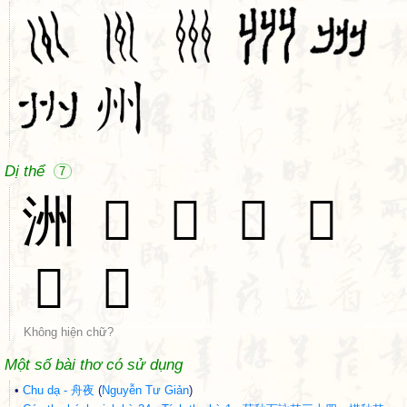
Dị thể
7
洲
𠂗
𠃕
𠄓
𠚴
𠛏
𣧓
Không hiện chữ?
Một số bài thơ có sử dụng
•
Chu dạ - 舟夜
(
Nguyễn Tư Giản
)