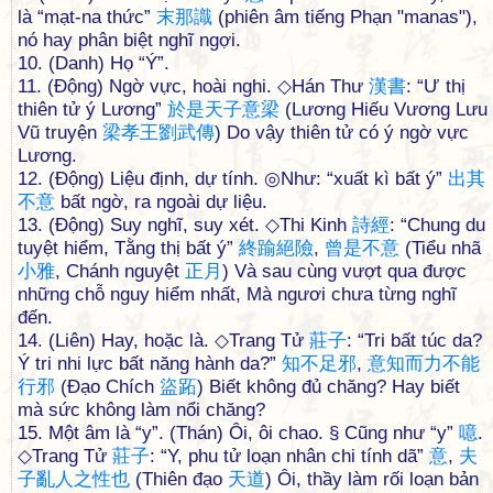
là “mạt-na thức”
末
那
識
(phiên âm tiếng Phạn "manas"),
nó hay phân biệt nghĩ ngợi.
10. (Danh) Họ “Ý”.
11. (Động) Ngờ vực, hoài nghi. ◇Hán Thư
漢
書
: “Ư thị
thiên tử ý Lương”
於
是
天
子
意
梁
(Lương Hiếu Vương Lưu
Vũ truyện
梁
孝
王
劉
武
傳
) Do vậy thiên tử có ý ngờ vực
Lương.
12. (Động) Liệu định, dự tính. ◎Như: “xuất kì bất ý”
出
其
不
意
bất ngờ, ra ngoài dự liệu.
13. (Động) Suy nghĩ, suy xét. ◇Thi Kinh
詩
經
: “Chung du
tuyệt hiểm, Tằng thị bất ý”
終
踰
絕
險
,
曾
是
不
意
(Tiểu nhã
小
雅
, Chánh nguyệt
正
月
) Và sau cùng vượt qua được
những chỗ nguy hiểm nhất, Mà ngươi chưa từng nghĩ
đến.
14. (Liên) Hay, hoặc là. ◇Trang Tử
莊
子
: “Tri bất túc da?
Ý tri nhi lực bất năng hành da?”
知
不
足
邪
,
意
知
而
力
不
能
行
邪
(Đạo Chích
盜
跖
) Biết không đủ chăng? Hay biết
mà sức không làm nổi chăng?
15. Một âm là “y”. (Thán) Ôi, ôi chao. § Cũng như “y”
噫
.
◇Trang Tử
莊
子
: “Y, phu tử loạn nhân chi tính dã”
意
,
夫
子
亂
人
之
性
也
(Thiên đạo
天
道
) Ôi, thầy làm rối loạn bản