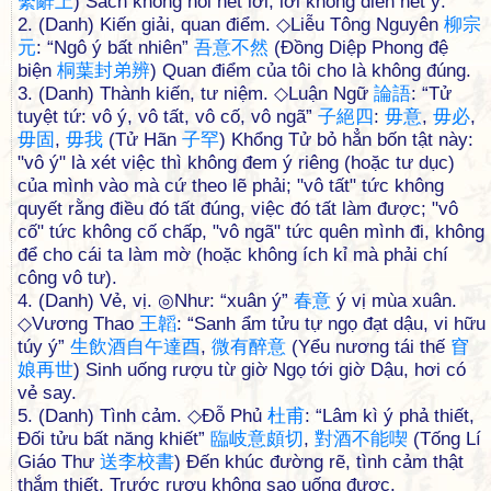
繫
辭
上
) Sách không nói hết lời, lời không diễn hết ý.
2. (Danh) Kiến giải, quan điểm. ◇Liễu Tông Nguyên
柳
宗
元
: “Ngô ý bất nhiên”
吾
意
不
然
(Đồng Diệp Phong đệ
biện
桐
葉
封
弟
辨
) Quan điểm của tôi cho là không đúng.
3. (Danh) Thành kiến, tư niệm. ◇Luận Ngữ
論
語
: “Tử
tuyệt tứ: vô ý, vô tất, vô cố, vô ngã”
子
絕
四
:
毋
意
,
毋
必
,
毋
固
,
毋
我
(Tử Hãn
子
罕
) Khổng Tử bỏ hẳn bốn tật này:
"vô ý" là xét việc thì không đem ý riêng (hoặc tư dục)
của mình vào mà cứ theo lẽ phải; "vô tất" tức không
quyết rằng điều đó tất đúng, việc đó tất làm được; "vô
cố" tức không cố chấp, "vô ngã" tức quên mình đi, không
để cho cái ta làm mờ (hoặc không ích kỉ mà phải chí
công vô tư).
4. (Danh) Vẻ, vị. ◎Như: “xuân ý”
春
意
ý vị mùa xuân.
◇Vương Thao
王
韜
: “Sanh ẩm tửu tự ngọ đạt dậu, vi hữu
túy ý”
生
飲
酒
自
午
達
酉
,
微
有
醉
意
(Yểu nương tái thế
窅
娘
再
世
) Sinh uống rượu từ giờ Ngọ tới giờ Dậu, hơi có
vẻ say.
5. (Danh) Tình cảm. ◇Đỗ Phủ
杜
甫
: “Lâm kì ý phả thiết,
Đối tửu bất năng khiết”
臨
岐
意
頗
切
,
對
酒
不
能
喫
(Tống Lí
Giáo Thư
送
李
校
書
) Đến khúc đường rẽ, tình cảm thật
thắm thiết, Trước rượu không sao uống được.