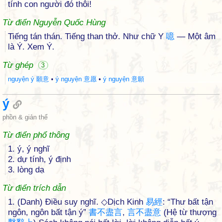
tính con người đó thôi!
Từ điển Nguyễn Quốc Hùng
Tiếng tán thán. Tiếng than thở. Như chữ Y
噫
— Một âm
là Ý. Xem Ý.
Từ ghép
3
nguyện ý 願意
•
ý nguyện 意愿
•
ý nguyện 意願
ý
phồn & giản thể
Từ điển phổ thông
1. ý, ý nghĩ
2. dự tính, ý định
3. lòng dạ
Từ điển trích dẫn
1. (Danh) Điều suy nghĩ. ◇Dịch Kinh
易
經
: “Thư bất tận
ngôn, ngôn bất tận ý”
書
不
盡
言
,
言
不
盡
意
(Hệ từ thượng