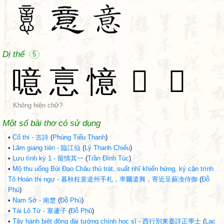
Dị thể
5
噫
悥
憶
𠶷
𢡃
Không hiện chữ?
Một số bài thơ có sử dụng
•
Cổ thi - 古詩
(
Phùng Tiểu Thanh
)
•
Lâm giang tiên - 臨江仙
(
Lý Thanh Chiếu
)
•
Lưu tình kỳ 1 - 留情其一
(
Trần Đình Túc
)
•
Mộ thu uổng Bùi Đạo Châu thủ trát, suất nhĩ khiển hứng, ký cận trình
Tô Hoán thị ngự - 暮秋枉裴道州手札，率爾遣興，寄近呈蘇渙侍御
(
Đỗ
Phủ
)
•
Nam Sở - 南楚
(
Đỗ Phủ
)
•
Tái Lô Tử - 塞蘆子
(
Đỗ Phủ
)
•
Tây hành biệt đông đài tường chính học sĩ - 西行別東臺詳正學士
(
Lạc