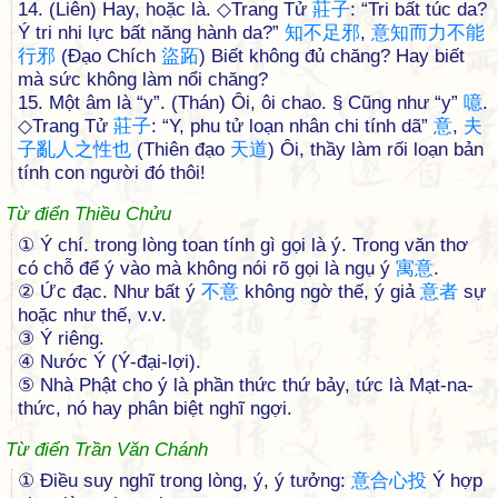
14. (Liên) Hay, hoặc là. ◇Trang Tử
莊
子
: “Tri bất túc da?
Ý tri nhi lực bất năng hành da?”
知
不
足
邪
,
意
知
而
力
不
能
行
邪
(Đạo Chích
盜
跖
) Biết không đủ chăng? Hay biết
mà sức không làm nổi chăng?
15. Một âm là “y”. (Thán) Ôi, ôi chao. § Cũng như “y”
噫
.
◇Trang Tử
莊
子
: “Y, phu tử loạn nhân chi tính dã”
意
,
夫
子
亂
人
之
性
也
(Thiên đạo
天
道
) Ôi, thầy làm rối loạn bản
tính con người đó thôi!
Từ điển Thiều Chửu
① Ý chí. trong lòng toan tính gì gọi là ý. Trong văn thơ
có chỗ để ý vào mà không nói rõ gọi là ngụ ý
寓
意
.
② Ức đạc. Như bất ý
不
意
không ngờ thế, ý giả
意
者
sự
hoặc như thế, v.v.
③ Ý riêng.
④ Nước Ý (Ý-đại-lợi).
⑤ Nhà Phật cho ý là phần thức thứ bảy, tức là Mạt-na-
thức, nó hay phân biệt nghĩ ngợi.
Từ điển Trần Văn Chánh
① Điều suy nghĩ trong lòng, ý, ý tưởng:
意
合
心
投
Ý hợp