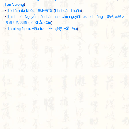
Tân Vương
)
•
Tế Lâm dạ khốc - 細林夜哭
(
Hạ Hoàn Thuần
)
•
Thịnh Liệt Nguyễn cử nhân nam chu nguyệt tức tịch tặng - 盛烈阮舉人
男週月卽席贈
(
Lê Khắc Cẩn
)
•
Thướng Ngưu Đầu tự - 上牛頭寺
(
Đỗ Phủ
)