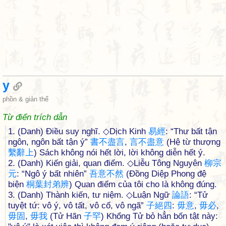
y
phồn & giản thể
Từ điển trích dẫn
1. (Danh) Điều suy nghĩ. ◇Dịch Kinh
易
經
: “Thư bất tận
ngôn, ngôn bất tận ý”
書
不
盡
言
,
言
不
盡
意
(Hệ từ thượng
繫
辭
上
) Sách không nói hết lời, lời không diễn hết ý.
2. (Danh) Kiến giải, quan điểm. ◇Liễu Tông Nguyên
柳
宗
元
: “Ngô ý bất nhiên”
吾
意
不
然
(Đồng Diệp Phong đệ
biện
桐
葉
封
弟
辨
) Quan điểm của tôi cho là không đúng.
3. (Danh) Thành kiến, tư niệm. ◇Luận Ngữ
論
語
: “Tử
tuyệt tứ: vô ý, vô tất, vô cố, vô ngã”
子
絕
四
:
毋
意
,
毋
必
,
毋
固
,
毋
我
(Tử Hãn
子
罕
) Khổng Tử bỏ hẳn bốn tật này: