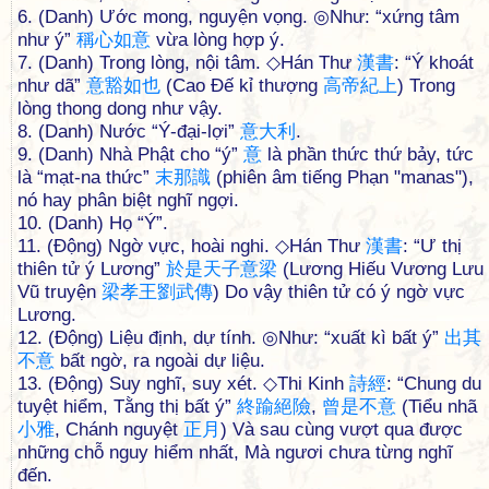
6. (Danh) Ước mong, nguyện vọng. ◎Như: “xứng tâm
như ý”
稱
心
如
意
vừa lòng hợp ý.
7. (Danh) Trong lòng, nội tâm. ◇Hán Thư
漢
書
: “Ý khoát
như dã”
意
豁
如
也
(Cao Đế kỉ thượng
高
帝
紀
上
) Trong
lòng thong dong như vậy.
8. (Danh) Nước “Ý-đại-lợi”
意
大
利
.
9. (Danh) Nhà Phật cho “ý”
意
là phần thức thứ bảy, tức
là “mạt-na thức”
末
那
識
(phiên âm tiếng Phạn "manas"),
nó hay phân biệt nghĩ ngợi.
10. (Danh) Họ “Ý”.
11. (Động) Ngờ vực, hoài nghi. ◇Hán Thư
漢
書
: “Ư thị
thiên tử ý Lương”
於
是
天
子
意
梁
(Lương Hiếu Vương Lưu
Vũ truyện
梁
孝
王
劉
武
傳
) Do vậy thiên tử có ý ngờ vực
Lương.
12. (Động) Liệu định, dự tính. ◎Như: “xuất kì bất ý”
出
其
不
意
bất ngờ, ra ngoài dự liệu.
13. (Động) Suy nghĩ, suy xét. ◇Thi Kinh
詩
經
: “Chung du
tuyệt hiểm, Tằng thị bất ý”
終
踰
絕
險
,
曾
是
不
意
(Tiểu nhã
小
雅
, Chánh nguyệt
正
月
) Và sau cùng vượt qua được
những chỗ nguy hiểm nhất, Mà ngươi chưa từng nghĩ
đến.