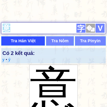
V
字
Tra Hán Việt
Tra Nôm
Tra Pinyin
Có 2 kết quả:
y
•
ý
意