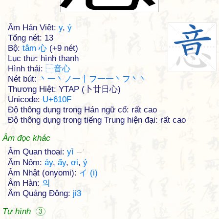
Âm Hán Việt:
y
,
ý
Tổng nét: 13
Bộ:
tâm 心
(+9 nét)
Lục thư: hình thanh
Hình thái:
⿱
音
心
Nét bút:
丶一丶ノ一丨フ一一丶フ丶丶
Thương Hiệt: YTAP (卜廿日心)
Unicode:
U+610F
Độ thông dụng trong Hán ngữ cổ: rất cao
Độ thông dụng trong tiếng Trung hiện đại: rất cao
Âm đọc khác
Âm Quan thoại:
yì
ㄧˋ
Âm Nôm:
áy
,
ấy
,
ơi
,
ý
Âm Nhật (onyomi):
イ (i)
Âm Hàn:
의
Âm Quảng Đông:
ji3
Tự hình
3