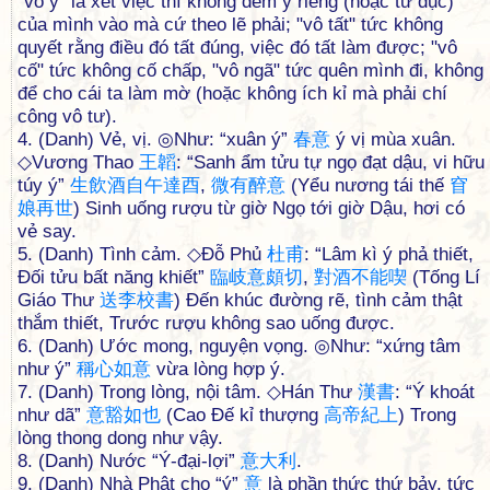
"vô ý" là xét việc thì không đem ý riêng (hoặc tư dục)
của mình vào mà cứ theo lẽ phải; "vô tất" tức không
quyết rằng điều đó tất đúng, việc đó tất làm được; "vô
cố" tức không cố chấp, "vô ngã" tức quên mình đi, không
để cho cái ta làm mờ (hoặc không ích kỉ mà phải chí
công vô tư).
4. (Danh) Vẻ, vị. ◎Như: “xuân ý”
春
意
ý vị mùa xuân.
◇Vương Thao
王
韜
: “Sanh ẩm tửu tự ngọ đạt dậu, vi hữu
túy ý”
生
飲
酒
自
午
達
酉
,
微
有
醉
意
(Yểu nương tái thế
窅
娘
再
世
) Sinh uống rượu từ giờ Ngọ tới giờ Dậu, hơi có
vẻ say.
5. (Danh) Tình cảm. ◇Đỗ Phủ
杜
甫
: “Lâm kì ý phả thiết,
Đối tửu bất năng khiết”
臨
岐
意
頗
切
,
對
酒
不
能
喫
(Tống Lí
Giáo Thư
送
李
校
書
) Đến khúc đường rẽ, tình cảm thật
thắm thiết, Trước rượu không sao uống được.
6. (Danh) Ước mong, nguyện vọng. ◎Như: “xứng tâm
như ý”
稱
心
如
意
vừa lòng hợp ý.
7. (Danh) Trong lòng, nội tâm. ◇Hán Thư
漢
書
: “Ý khoát
như dã”
意
豁
如
也
(Cao Đế kỉ thượng
高
帝
紀
上
) Trong
lòng thong dong như vậy.
8. (Danh) Nước “Ý-đại-lợi”
意
大
利
.
9. (Danh) Nhà Phật cho “ý”
意
là phần thức thứ bảy, tức