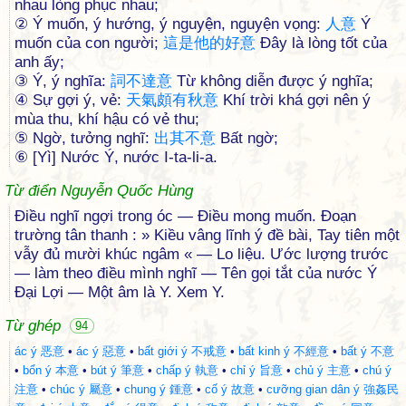
nhau lòng phục nhau;
② Ý muốn, ý hướng, ý nguyện, nguyện vọng:
人
意
Ý
muốn của con người;
這
是
他
的
好
意
Đây là lòng tốt của
anh ấy;
③ Ý, ý nghĩa:
詞
不
達
意
Từ không diễn được ý nghĩa;
④ Sự gợi ý, vẻ:
天
氣
頗
有
秋
意
Khí trời khá gợi nên ý
mùa thu, khí hậu có vẻ thu;
⑤ Ngờ, tưởng nghĩ:
出
其
不
意
Bất ngờ;
⑥ [Yì] Nước Ý, nước I-ta-li-a.
Từ điển Nguyễn Quốc Hùng
Điều nghĩ ngợi trong óc — Điều mong muốn. Đoạn
trường tân thanh : » Kiều vâng lĩnh ý đề bài, Tay tiên một
vẫy đủ mười khúc ngâm « — Lo liệu. Ước lượng trước
— làm theo điều mình nghĩ — Tên gọi tắt của nước Ý
Đại Lợi — Một âm là Y. Xem Y.
Từ ghép
94
ác ý 恶意
•
ác ý 惡意
•
bất giới ý 不戒意
•
bất kinh ý 不經意
•
bất ý 不意
•
bổn ý 本意
•
bút ý 筆意
•
chấp ý 執意
•
chỉ ý 旨意
•
chủ ý 主意
•
chú ý
注意
•
chúc ý 屬意
•
chung ý 鍾意
•
cố ý 故意
•
cưỡng gian dân ý 強姦民