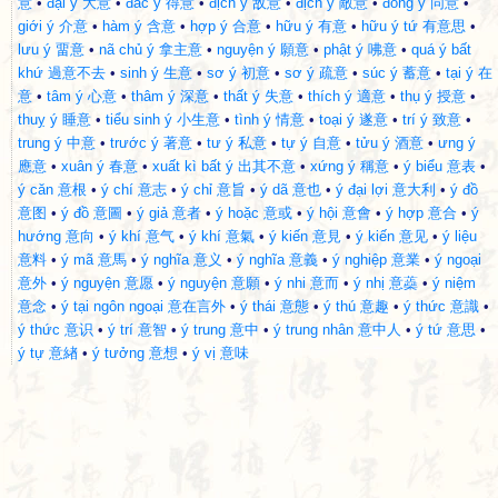
意
•
đại ý 大意
•
đắc ý 得意
•
địch ý 敌意
•
địch ý 敵意
•
đồng ý 同意
•
giới ý 介意
•
hàm ý 含意
•
hợp ý 合意
•
hữu ý 有意
•
hữu ý tứ 有意思
•
lưu ý 畱意
•
nã chủ ý 拿主意
•
nguyện ý 願意
•
phật ý 咈意
•
quá ý bất
khứ 過意不去
•
sinh ý 生意
•
sơ ý 初意
•
sơ ý 疏意
•
súc ý 蓄意
•
tại ý 在
意
•
tâm ý 心意
•
thâm ý 深意
•
thất ý 失意
•
thích ý 適意
•
thụ ý 授意
•
thuỵ ý 睡意
•
tiểu sinh ý 小生意
•
tình ý 情意
•
toại ý 遂意
•
trí ý 致意
•
trung ý 中意
•
trước ý 著意
•
tư ý 私意
•
tự ý 自意
•
tửu ý 酒意
•
ưng ý
應意
•
xuân ý 春意
•
xuất kì bất ý 出其不意
•
xứng ý 稱意
•
ý biểu 意表
•
ý căn 意根
•
ý chí 意志
•
ý chỉ 意旨
•
ý dã 意也
•
ý đại lợi 意大利
•
ý đồ
意图
•
ý đồ 意圖
•
ý giả 意者
•
ý hoặc 意或
•
ý hội 意會
•
ý hợp 意合
•
ý
hướng 意向
•
ý khí 意气
•
ý khí 意氣
•
ý kiến 意見
•
ý kiến 意见
•
ý liệu
意料
•
ý mã 意馬
•
ý nghĩa 意义
•
ý nghĩa 意義
•
ý nghiệp 意業
•
ý ngoại
意外
•
ý nguyện 意愿
•
ý nguyện 意願
•
ý nhi 意而
•
ý nhị 意蘃
•
ý niệm
意念
•
ý tại ngôn ngoại 意在言外
•
ý thái 意態
•
ý thú 意趣
•
ý thức 意識
•
ý thức 意识
•
ý trí 意智
•
ý trung 意中
•
ý trung nhân 意中人
•
ý tứ 意思
•
ý tự 意緖
•
ý tưởng 意想
•
ý vị 意味