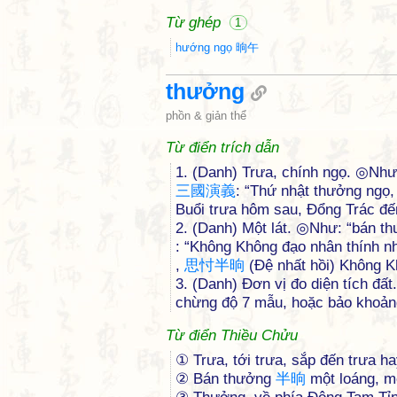
Từ ghép
1
hướng ngọ 晌午
thưởng
phồn & giản thể
Từ điển trích dẫn
1. (Danh) Trưa, chính ngọ. ◎Nh
三
國
演
義
: “Thứ nhật thưởng ngọ,
Buổi trưa hôm sau, Đổng Trác đế
2. (Danh) Một lát. ◎Như: “bán t
: “Không Không đạo nhân thính n
,
思
忖
半
晌
(Đệ nhất hồi) Không K
3. (Danh) Đơn vị đo diện tích đấ
chừng độ 7 mẫu, hoặc bảo khoảng
Từ điển Thiều Chửu
① Trưa, tới trưa, sắp đến trưa h
② Bán thưởng
半
晌
một loáng, mộ