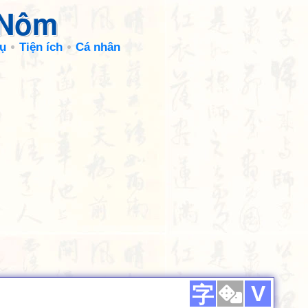
 Nôm
ụ
Tiện ích
Cá nhân
V
字