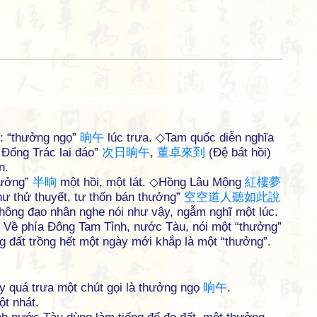
ư: “thưởng ngọ”
晌
午
lúc trưa. ◇Tam quốc diễn nghĩa
 Đổng Trác lai đáo”
次
日
晌
午
,
董
卓
來
到
(Đệ bát hồi)
n.
hưởng”
半
晌
một hồi, một lát. ◇Hồng Lâu Mộng
紅
樓
夢
hư thử thuyết, tư thốn bán thưởng”
空
空
道
人
聽
如
此
說
hông đạo nhân nghe nói như vậy, ngẫm nghĩ một lúc.
t. Về phía Đông Tam Tỉnh, nước Tàu, nói một “thưởng”
 đất trồng hết một ngày mới khắp là một “thưởng”.
ay quá trưa một chút gọi là thưởng ngọ
晌
午
.
t nhát.