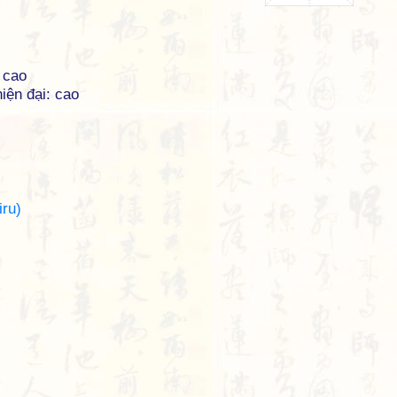
 cao
iện đại: cao
ru)