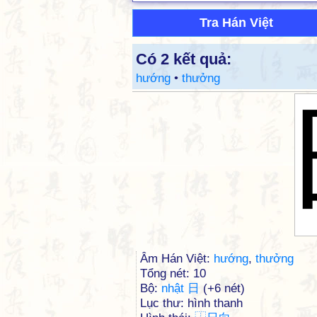
Tra Hán Việt
Có 2 kết quả:
hướng
•
thưởng
Âm Hán Việt:
hướng
,
thưởng
Tổng nét: 10
Bộ:
nhật 日
(+6 nét)
Lục thư: hình thanh