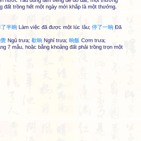
h nước Tàu dùng làm tiếng để đo đất, một thưởng
 đất trồng hết một ngày mới khắp là một thưởng.
作
了
半
晌
Làm việc đã được một lúc lâu;
停
了
一
晌
Đã
晌
覺
Ngủ trưa;
歇
晌
Nghỉ trưa;
晌
飯
Cơm trưa;
ng 7 mẫu, hoặc bằng khoảng đất phải trồng trọn một