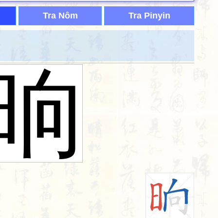
Tra Nôm
Tra Pinyin
晌