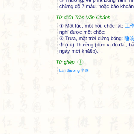
③ Thưởng, về phía Ðông Tam Tỉn
chừng độ 7 mẫu, hoặc bảo khoảng
Từ điển Trần Văn Chánh
① Một lúc, một hồi, chốc lát:
工
nghỉ được một chốc;
② Trưa, mặt trời đứng bóng:
睡
③ (cũ) Thưởng (đơn vị đo đất, bằ
ngày mới khăëp).
Từ ghép
1
bán thưởng 半晌