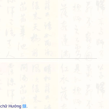
hư chữ Hướng
饟
.