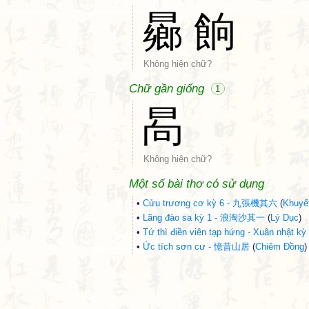
曏
餉
Không hiện chữ?
Chữ gần giống
1
晑
Không hiện chữ?
Một số bài thơ có sử dụng
•
Cửu trương cơ kỳ 6 - 九張機其六
(
Khuyế
•
Lãng đào sa kỳ 1 - 浪淘沙其一
(
Lý Dục
)
•
Tứ thì điền viên tạp hứng - Xuân 
•
Ức tích sơn cư - 憶昔山居
(
Chiêm Đồng
)