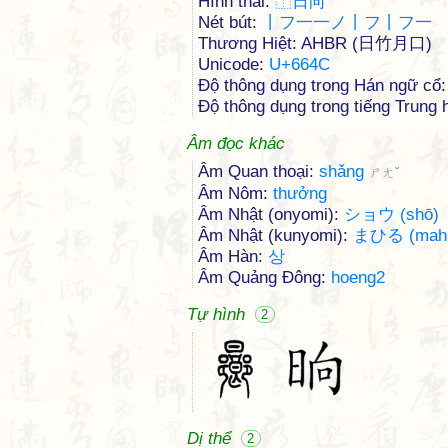
Hình thái:
⿰
日
向
Nét bút:
丨フ一一ノ丨フ丨フ一
Thương Hiệt: AHBR (日竹月口)
Unicode:
U+664C
Độ thông dụng trong Hán ngữ cổ:
Độ thông dụng trong tiếng Trung h
Âm đọc khác
Âm Quan thoại:
shǎng
ㄕㄤˇ
Âm Nôm:
thưởng
Âm Nhật (onyomi):
ショウ (shō)
Âm Nhật (kunyomi):
まひる (mahi
Âm Hàn:
상
Âm Quảng Đông:
hoeng2
Tự hình
2
Dị thể
2