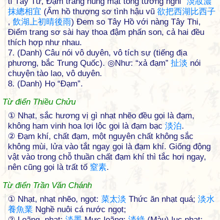
tỉ Tây Tử, Đạm trang nùng mạt tổng tương nghi”
淡
妝
濃
抹
總
相
宜
(Ẩm hồ thượng sơ tình hậu vũ
欲
把
西
湖
比
西
子
,
飲
湖
上
初
晴
後
雨
) Đem so Tây Hồ với nàng Tây Thi,
Điểm trang sơ sài hay thoa đậm phấn son, cả hai đều
thích hợp như nhau.
7. (Danh) Câu nói vô duyên, vô tích sự (tiếng địa
phương, bắc Trung Quốc). ◎Như: “xả đạm”
扯
淡
nói
chuyện tào lao, vô duyên.
8. (Danh) Họ “Đạm”.
Từ điển Thiều Chửu
① Nhạt, sắc hương vị gì nhạt nhẽo đều gọi là đạm,
không ham vinh hoa lợi lộc gọi là đạm bạc
淡
泊
.
② Ðạm khí, chất đạm, một nguyên chất không sắc
không mùi, lửa vào tắt ngay gọi là đạm khí. Giống động
vật vào trong chỗ thuần chất đạm khí thì tắc hơi ngay,
nên cũng gọi là trất tố
窒
素
.
Từ điển Trần Văn Chánh
① Nhạt, nhạt nhẽo, ngọt:
菜
太
淡
Thức ăn nhạt quá;
淡
水
養
魚
業
Nghề nuôi cá nước ngọt;
② Loãng, nhạt:
淡
墨
Mực loãng;
淡
綠
(Màu) lục nhạt;