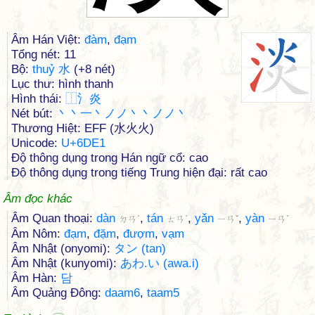
Âm Hán Việt:
đàm
,
đạm
Tổng nét: 11
Bộ:
thuỷ 水
(+8 nét)
Lục thư: hình thanh
Hình thái:
⿰
⺡
炎
Nét bút:
丶丶一丶ノノ丶丶ノノ丶
Thương Hiệt: EFF (水火火)
Unicode:
U+6DE1
Độ thông dụng trong Hán ngữ cổ: cao
Độ thông dụng trong tiếng Trung hiện đại: rất cao
Âm đọc khác
Âm Quan thoại:
dàn
,
tán
,
yǎn
,
yàn
ㄉㄢˋ
ㄊㄢˊ
ㄧㄢˇ
ㄧㄢˋ
Âm Nôm:
đạm
,
đặm
,
đượm
,
vạm
Âm Nhật (onyomi):
タン (tan)
Âm Nhật (kunyomi):
あわ.い (awa.i)
Âm Hàn:
담
Âm Quảng Đông:
daam6
,
taam5