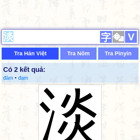
V
字
Tra Hán Việt
Tra Nôm
Tra Pinyin
Có 2 kết quả:
đàm
•
đạm
淡