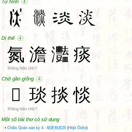
Tự hình
4
Dị thể
4
氮
澹
灩
痰
Không hiện chữ?
Chữ gần giống
4
𤟇
琰
掞
惔
Không hiện chữ?
Một số bài thơ có sử dụng
•
Chiêu Quân oán kỳ 4 - 昭君怨其四
(
Hōjō Ōsho
)