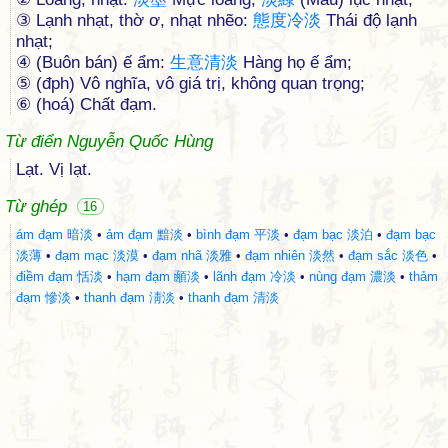
③ Lạnh nhạt, thờ ơ, nhạt nhẽo:
態
度
冷
淡
Thái độ lạnh
nhạt;
④ (Buôn bán) ế ẩm:
生
意
清
淡
Hàng họ ế ẩm;
⑤ (đph) Vô nghĩa, vô giá trị, không quan trọng;
⑥ (hoá) Chất đạm.
Từ điển Nguyễn Quốc Hùng
Lạt. Vị lạt.
Từ ghép
16
ám đạm 暗淡
•
ảm đạm 黯淡
•
bình đạm 平淡
•
đạm bạc 淡泊
•
đạm bạc
淡薄
•
đạm mạc 淡漠
•
đạm nhã 淡雅
•
đạm nhiên 淡然
•
đạm sắc 淡色
•
điềm đạm 恬淡
•
hạm đạm 顄淡
•
lãnh đạm 冷淡
•
nùng đạm 濃淡
•
thảm
đạm 慘淡
•
thanh đạm 淸淡
•
thanh đạm 清淡