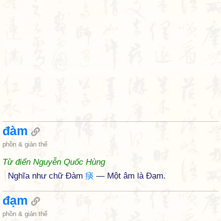
đàm
phồn & giản thể
Từ điển Nguyễn Quốc Hùng
Nghĩa như chữ Đàm
痰
— Một âm là Đạm.
đạm
phồn & giản thể