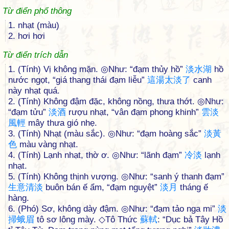
Từ điển phổ thông
1. nhạt (màu)
2. hơi hơi
Từ điển trích dẫn
1. (Tính) Vị không mặn. ◎Như: “đạm thủy hồ”
淡
水
湖
hồ
nước ngọt, “giá thang thái đạm liễu”
這
湯
太
淡
了
canh
này nhạt quá.
2. (Tính) Không đậm đặc, không nồng, thưa thớt. ◎Như:
“đạm tửu”
淡
酒
rượu nhạt, “vân đạm phong khinh”
雲
淡
風
輕
mây thưa gió nhẹ.
3. (Tính) Nhạt (màu sắc). ◎Như: “đạm hoàng sắc”
淡
黃
色
màu vàng nhạt.
4. (Tính) Lạnh nhạt, thờ ơ. ◎Như: “lãnh đạm”
冷
淡
lạnh
nhạt.
5. (Tính) Không thịnh vượng. ◎Như: “sanh ý thanh đạm”
生
意
清
淡
buôn bán ế ẩm, “đạm nguyệt”
淡
月
tháng ế
hàng.
6. (Phó) Sơ, không dày đậm. ◎Như: “đạm tảo nga mi”
淡
掃
蛾
眉
tô sơ lông mày. ◇Tô Thức
蘇
軾
: “Dục bả Tây Hồ