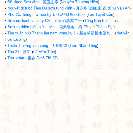
•
Đề Ngọc Sơn đình - 題玉山亭
(
Nguyễn Thượng Hiền
)
•
Nguyệt tịch bộ Tiên Du sơn tùng kính - 月夕步仙遊山松徑
(
Chu Văn An
)
•
Phú đắc hồng mai hoa kỳ 1 - 賦得紅梅花其一
(
Tào Tuyết Cần
)
•
Sơn cư bách vịnh kỳ 020 - 山居百詠其二十
(
Tông Bản thiền sư
)
•
Sương thiên hiểu giốc - Mai - 霜天曉角－梅
(
Phạm Thành Đại
)
•
Tân xuân phủ Thanh lâu nam vọng kỳ 1 - 新春俯清樓南望其一
(
Nguyễn
Hữu Cương
)
•
Thiên Trường vãn vọng - 天長晚望
(
Trần Nhân Tông
)
•
Thủ 31 - 首31
(
Lê Hữu Trác
)
•
Thư xuân - 書春
(
Ngô Thì Sĩ
)