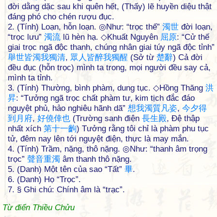
đời dằng dặc sau khi quên hết, (Thấy) lẽ huyền diệu thật
đáng phó cho chén rượu đục.
2. (Tính) Loạn, hỗn loạn. ◎Như: “trọc thế”
濁
世
đời loạn,
“trọc lưu”
濁
流
lũ hèn hạ. ◇Khuất Nguyên
屈
原
: “Cử thế
giai trọc ngã độc thanh, chúng nhân giai túy ngã độc tỉnh”
舉
世
皆
濁
我
獨
清
,
眾
人
皆
醉
我
獨
醒
(Sở từ
楚
辭
) Cả đời
đều đục (hỗn trọc) mình ta trong, mọi người đều say cả,
mình ta tỉnh.
3. (Tính) Thường, bình phàm, dung tục. ◇Hồng Thăng
洪
昇
: “Tưởng ngã trọc chất phàm tư, kim tịch đắc đáo
nguyệt phủ, hảo nghiêu hãnh dã”
想
我
濁
質
凡
姿
,
今
夕
得
到
月
府
,
好
僥
倖
也
(Trường sanh điện
長
生
殿
, Đệ thập
nhất xích
第
十
一
齣
) Tưởng rằng tôi chỉ là phàm phu tục
tử, đêm nay lên tới nguyệt điện, thực là may mắn.
4. (Tính) Trầm, nặng, thô nặng. ◎Như: “thanh âm trọng
trọc”
聲
音
重
濁
âm thanh thô nặng.
5. (Danh) Một tên của sao “Tất”
畢
.
6. (Danh) Họ “Trọc”.
7. § Ghi chú: Chính âm là “trạc”.
Từ điển Thiều Chửu