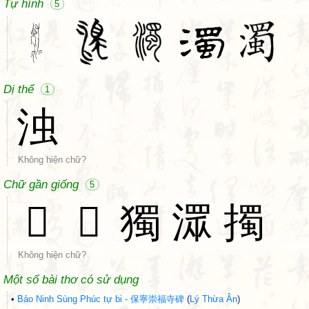
Tự hình
5
Dị thể
1
浊
Không hiện chữ?
Chữ gần giống
5
𦏕
𢢗
獨
潀
擉
Không hiện chữ?
Một số bài thơ có sử dụng
•
Bảo Ninh Sùng Phúc tự bi - 保寧崇福寺碑
(
Lý Thừa Ân
)