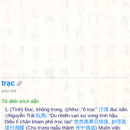
trạc
phồn thể
Từ điển trích dẫn
1. (Tính) Đục, không trong. ◎Như: “ô trọc”
汙
濁
đục bẩn.
◇Nguyễn Trãi
阮
廌
: “Du nhiên vạn sự vong tình hậu,
Diệu lí chân kham phó trọc lao”
悠
然
萬
事
忘
情
後
,
妙
理
真
堪
付
濁
醪
(Chu trung ngẫu thành
舟
中
偶
成
) Muôn việc