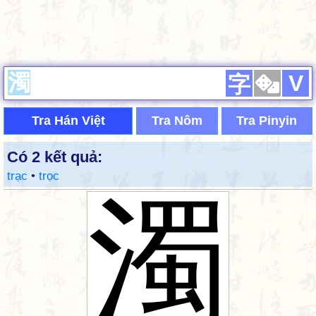
V
字
Tra Hán Việt
Tra Nôm
Tra Pinyin
Có 2 kết quả:
trạc
•
trọc
濁