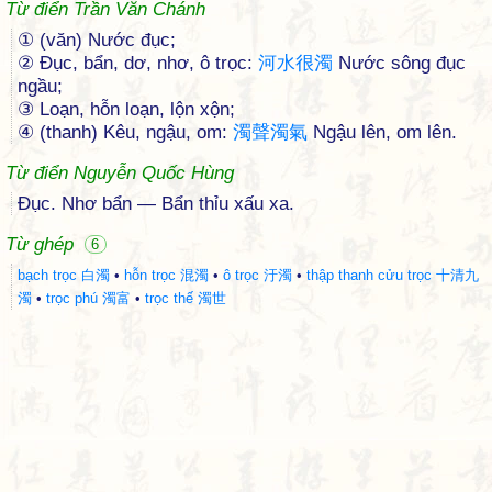
Từ điển Trần Văn Chánh
① (văn) Nước đục;
② Đục, bẩn, dơ, nhơ, ô trọc:
河
水
很
濁
Nước sông đục
ngầu;
③ Loạn, hỗn loạn, lộn xộn;
④ (thanh) Kêu, ngậu, om:
濁
聲
濁
氣
Ngậu lên, om lên.
Từ điển Nguyễn Quốc Hùng
Đục. Nhơ bẩn — Bẩn thỉu xấu xa.
Từ ghép
6
bạch trọc 白濁
•
hỗn trọc 混濁
•
ô trọc 汙濁
•
thập thanh cửu trọc 十清九
濁
•
trọc phú 濁富
•
trọc thế 濁世