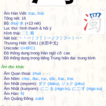
Âm Hán Việt:
trạc
,
trọc
Tổng nét: 16
Bộ:
thuỷ 水
(+13 nét)
Lục thư: hình thanh & hội ý
Hình thái:
⿰
⺡
蜀
Nét bút:
丶丶一丨フ丨丨一ノフ丨フ一丨一丶
Thương Hiệt: EWLI (水田中戈)
Unicode:
U+6FC1
Độ thông dụng trong Hán ngữ cổ: cao
Độ thông dụng trong tiếng Trung hiện đại: trung bình
Âm đọc khác
Âm Quan thoại:
zhuó
ㄓㄨㄛˊ
Âm Nôm:
chọc
,
đục
,
rục
,
sộc
,
trạc
,
trọc
Âm Nhật (onyomi):
ダク (daku)
,
ジョク (joku)
Âm Nhật (kunyomi):
にご.る (nigo.ru)
,
にご.す (nigo.su)
Âm Hàn:
탁
Âm Quảng Đông:
zuk6