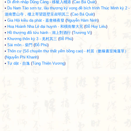
•
Di đĩnh nhập Dũng Cảng - 移艇入桶港
(
Cao Bá Quát
)
•
Du Nam Tào sơn tự, lâu thượng ký vọng đề bích trình Thúc Minh kỳ 2 -
遊南曹山寺，樓上寄望題壁呈叔明其二
(
Cao Bá Quát
)
•
Gia Hội kiều dạ phát - 嘉會橋夜發
(
Nguyễn Hàm Ninh
)
•
Hoạ Hoành Nha Lê đại huynh - 和橫衙黎大兄
(
Đỗ Huy Liêu
)
•
Hồ thượng đối tửu hành - 湖上對酒行
(
Trương Vị
)
•
Khương thôn kỳ 3 - 羌村其三
(
Đỗ Phủ
)
•
Sài môn - 柴門
(
Đỗ Phủ
)
•
Thôn cư (Sổ chuyên thư thất yểm bồng cao) - 村居（數椽書室掩蓬筸）
(
Nguyễn Phi Khanh
)
•
Tự dật - 自逸
(
Tùng Thiện Vương
)