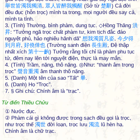
舉
世
皆
濁
我
獨
清
,
眾
人
皆
醉
我
獨
醒
(Sở từ
楚
辭
) Cả đời
đều đục (hỗn trọc) mình ta trong, mọi người đều say cả,
mình ta tỉnh.
3. (Tính) Thường, bình phàm, dung tục. ◇Hồng Thăng
洪
昇
: “Tưởng ngã trọc chất phàm tư, kim tịch đắc đáo
nguyệt phủ, hảo nghiêu hãnh dã”
想
我
濁
質
凡
姿
,
今
夕
得
到
月
府
,
好
僥
倖
也
(Trường sanh điện
長
生
殿
, Đệ thập
nhất xích
第
十
一
齣
) Tưởng rằng tôi chỉ là phàm phu tục
tử, đêm nay lên tới nguyệt điện, thực là may mắn.
4. (Tính) Trầm, nặng, thô nặng. ◎Như: “thanh âm trọng
trọc”
聲
音
重
濁
âm thanh thô nặng.
5. (Danh) Một tên của sao “Tất”
畢
.
6. (Danh) Họ “Trọc”.
7. § Ghi chú: Chính âm là “trạc”.
Từ điển Thiều Chửu
① Nước đục.
② Phàm cái gì không được trong sạch đều gọi là trọc,
như trọc thế
濁
世
đời loạn, trọc lưu
濁
流
lũ hèn hạ.
Chính âm là chữ trạc.