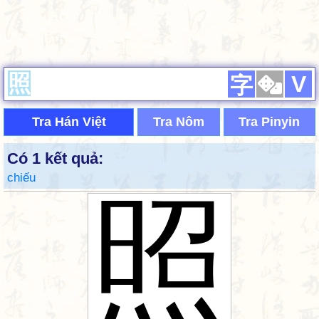
V
字
Tra Hán Việt
Tra Nôm
Tra Pinyin
Có 1 kết quả:
chiếu
照