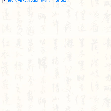
•
Trường An xuân vọng - 長安春望
(
Lư Luân
)