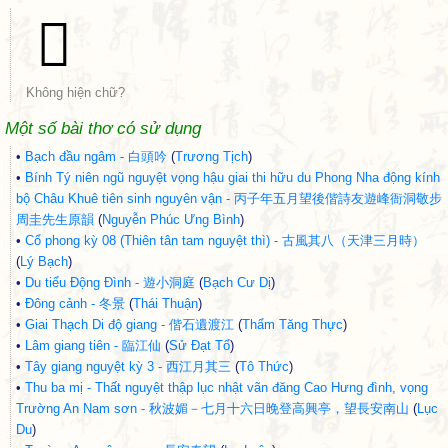
𤋜
Không hiện chữ?
Một số bài thơ có sử dụng
•
Bạch đầu ngâm - 白頭吟
(
Trương Tịch
)
•
Bính Tý niên ngũ nguyệt vọng hậu giai thi hữu du Phong Nha động kính
bộ Châu Khuê tiên sinh nguyên vận - 丙子年五月望後偕詩友遊峰衙洞敬步
周圭先生原韻
(
Nguyễn Phúc Ưng Bình
)
•
Cổ phong kỳ 08 (Thiên tân tam nguyệt thì) - 古風其八（天津三月時）
(
Lý Bạch
)
•
Du tiểu Động Đình - 遊小洞庭
(
Bạch Cư Dị
)
•
Đông cảnh - 冬景
(
Thái Thuận
)
•
Giai Thạch Di độ giang - 偕石遺渡江
(
Thẩm Tăng Thực
)
•
Lâm giang tiên - 臨江仙
(
Sử Đạt Tổ
)
•
Tây giang nguyệt kỳ 3 - 西江月其三
(
Tô Thức
)
•
Thu ba mị - Thất nguyệt thập lục nhật vãn đăng Cao Hưng đình, vọng
Trường An Nam sơn - 秋波媚－七月十六日晚登高興亭，望長安南山
(
Lục
Du
)