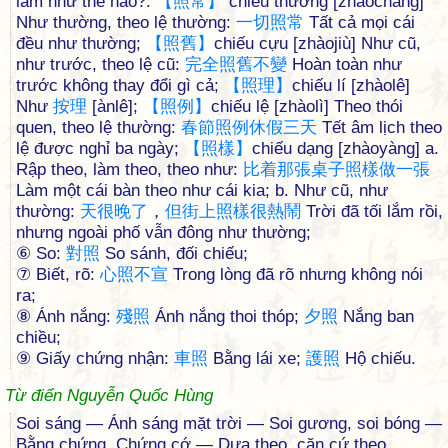
làm như thế nào?.
【
照
常
】
chiếu thường [zhàocháng]
Như thường, theo lệ thường:
一
切
照
常
Tất cả mọi cái
đều như thường;
【
照
舊
】
chiếu cựu [zhàojiù] Như cũ,
như trước, theo lệ cũ:
完
全
照
舊
不
變
Hoàn toàn như
trước không thay đổi gì cả;
【
照
理
】
chiếu lí [zhàolê]
Như
按
理
[ànlê];
【
照
例
】
chiếu lệ [zhàolì] Theo thói
quen, theo lệ thường:
春
節
照
例
休
假
三
天
Tết âm lịch theo
lệ được nghỉ ba ngày;
【
照
樣
】
chiếu dạng [zhàoyàng] a.
Rập theo, làm theo, theo như:
比
着
那
張
桌
子
照
樣
做
一
張
Làm một cái bàn theo như cái kia; b. Như cũ, như
thường:
天
很
晚
了
，
但
街
上
照
樣
很
熱
鬧
Trời đã tối lắm rồi,
nhưng ngoài phố vẫn đông như thường;
⑥ So:
對
照
So sánh, đối chiếu;
⑦ Biết, rõ:
心
照
不
宣
Trong lòng đã rõ nhưng không nói
ra;
⑧ Ánh nắng:
殘
照
Ánh nắng thoi thóp;
夕
照
Nắng ban
chiều;
⑨ Giấy chứng nhận:
車
照
Bằng lái xe;
護
照
Hộ chiếu.
Từ điển Nguyễn Quốc Hùng
Soi sáng — Ánh sáng mặt trời — Soi gương, soi bóng —
Bằng chứng. Chứng cớ — Dựa theo, căn cứ theo.