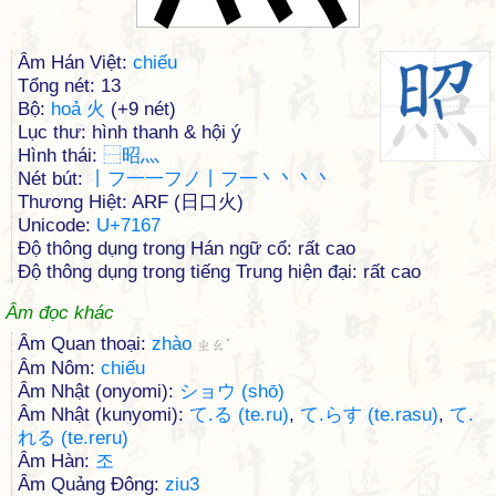
Âm Hán Việt:
chiếu
Tổng nét: 13
Bộ:
hoả 火
(+9 nét)
Lục thư: hình thanh & hội ý
Hình thái:
⿱
昭
灬
Nét bút:
丨フ一一フノ丨フ一丶丶丶丶
Thương Hiệt: ARF (日口火)
Unicode:
U+7167
Độ thông dụng trong Hán ngữ cổ: rất cao
Độ thông dụng trong tiếng Trung hiện đại: rất cao
Âm đọc khác
Âm Quan thoại:
zhào
ㄓㄠˋ
Âm Nôm:
chiếu
Âm Nhật (onyomi):
ショウ (shō)
Âm Nhật (kunyomi):
て.る (te.ru)
,
て.らす (te.rasu)
,
て.
れる (te.reru)
Âm Hàn:
조
Âm Quảng Đông:
ziu3