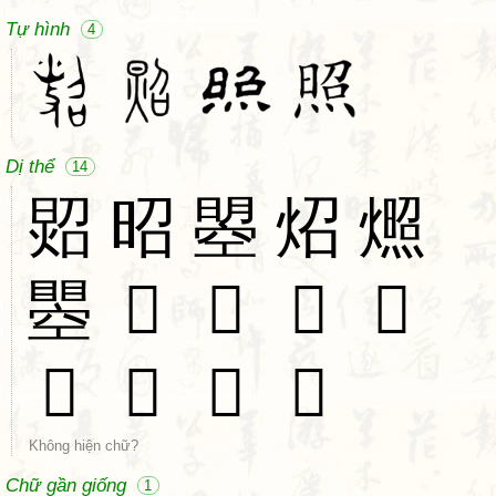
Tự hình
4
Dị thể
14
㷖
昭
曌
炤
燳
瞾
𢡰
𢢤
𣉬
𣊕
𣊧
𤋜
𥊐
𥋫
Không hiện chữ?
Chữ gần giống
1