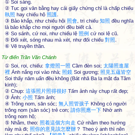
① Soi sáng.
② Tục gọi văn bằng hay cái giấy chứng chỉ là chấp chiếu
執
照
hay chiếu hộ
照
護
.
③ Bảo khắp, như chiếu hội
照
會
, tri chiếu
知
照
đều nghĩa
là bảo khắp cho mọi người đều biết cả.
④ So sánh, cứ noi, như chiếu lệ
照
例
cứ noi lệ cũ.
⑤ Ðối xét, sóng nhau mà xét, như đối chiếu
對
照
.
⑥ Vẽ truyền thần.
Từ điển Trần Văn Chánh
① Soi, rọi, chiếu:
拿
燈
照
一
照
Cầm đèn soi;
太
陽
照
進
屋
裡
Ánh nắng rọi vào nhà;
照
鏡
Soi gương;
照
見
五
蘊
皆
空
Soi thấy năm uẩn đều không (Bát nhã Ba la mật đa Tâm
kinh);
② Chụp:
這
張
照
片
照
得
很
好
Tấm ảnh này chụp rất đẹp;
③ Ảnh:
小
照
Tấm ảnh;
④ Trông nom, săn sóc;
無
人
照
管
孩
子
Không có người
trông nom (săn sóc) trẻ con;
請
你
照
應
一
下
Nhờ anh
trông nom hộ;
⑤ Nhằm, theo:
照
着
這
個
方
向
走
Cứ nhằm theo hướng
này mà đi;
照
你
的
意
見
該
怎
麼
辦
？ Theo ý anh thì nên