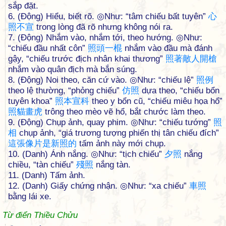
sắp đặt.
6. (Động) Hiểu, biết rõ. ◎Như: “tâm chiếu bất tuyên”
心
照
不
宣
trong lòng đã rõ nhưng không nói ra.
7. (Động) Nhắm vào, nhắm tới, theo hướng. ◎Như:
“chiếu đầu nhất côn”
照
頭
一
棍
nhắm vào đầu mà đánh
gậy, “chiếu trước địch nhân khai thương”
照
著
敵
人
開
槍
nhắm vào quân địch mà bắn súng.
8. (Động) Noi theo, căn cứ vào. ◎Như: “chiếu lệ”
照
例
theo lệ thường, “phỏng chiếu”
仿
照
dựa theo, “chiếu bổn
tuyên khoa”
照
本
宣
科
theo y bổn cũ, “chiếu miêu họa hổ”
照
貓
畫
虎
trông theo mèo vẽ hổ, bắt chước làm theo.
9. (Động) Chụp ảnh, quay phim. ◎Như: “chiếu tướng”
照
相
chụp ảnh, “giá trương tượng phiến thị tân chiếu đích”
這
張
像
片
是
新
照
的
tấm ảnh này mới chụp.
10. (Danh) Ánh nắng. ◎Như: “tịch chiếu”
夕
照
nắng
chiều, “tàn chiếu”
殘
照
nắng tàn.
11. (Danh) Tấm ảnh.
12. (Danh) Giấy chứng nhận. ◎Như: “xa chiếu”
車
照
bằng lái xe.
Từ điển Thiều Chửu