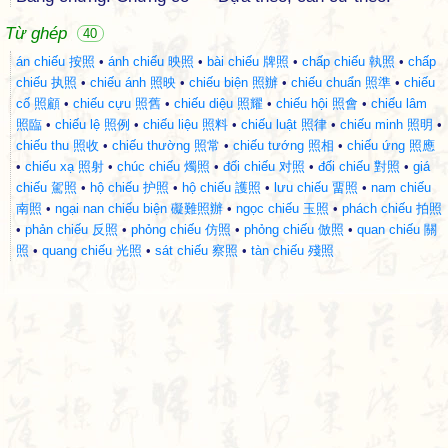
Từ ghép
40
án chiếu 按照
•
ánh chiếu 映照
•
bài chiếu 牌照
•
chấp chiếu 執照
•
chấp
chiếu 执照
•
chiếu ánh 照映
•
chiếu biện 照辦
•
chiếu chuẩn 照準
•
chiếu
cố 照顧
•
chiếu cựu 照舊
•
chiếu diệu 照耀
•
chiếu hội 照會
•
chiếu lâm
照臨
•
chiếu lệ 照例
•
chiếu liệu 照料
•
chiếu luật 照律
•
chiếu minh 照明
•
chiếu thu 照收
•
chiếu thường 照常
•
chiếu tướng 照相
•
chiếu ứng 照應
•
chiếu xạ 照射
•
chúc chiếu 燭照
•
đối chiếu 对照
•
đối chiếu 對照
•
giá
chiếu 駕照
•
hộ chiếu 护照
•
hộ chiếu 護照
•
lưu chiếu 畱照
•
nam chiếu
南照
•
ngại nan chiếu biện 礙難照辦
•
ngọc chiếu 玉照
•
phách chiếu 拍照
•
phản chiếu 反照
•
phỏng chiếu 仿照
•
phỏng chiếu 倣照
•
quan chiếu 關
照
•
quang chiếu 光照
•
sát chiếu 察照
•
tàn chiếu 殘照