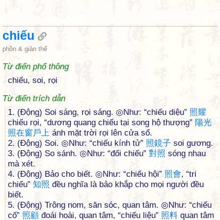
chiếu
phồn & giản thể
Từ điển phổ thông
chiếu, soi, rọi
Từ điển trích dẫn
1. (Động) Soi sáng, rọi sáng. ◎Như: “chiếu diệu”
照
耀
chiếu rọi, “dương quang chiếu tại song hộ thượng”
陽
光
照
在
窗
戶
上
ánh mặt trời rọi lên cửa sổ.
2. (Động) Soi. ◎Như: “chiếu kính tử”
照
鏡
子
soi gương.
3. (Động) So sánh. ◎Như: “đối chiếu”
對
照
sóng nhau
mà xét.
4. (Động) Bảo cho biết. ◎Như: “chiếu hội”
照
會
, “tri
chiếu”
知
照
đều nghĩa là bảo khắp cho mọi người đều
biết.
5. (Động) Trông nom, săn sóc, quan tâm. ◎Như: “chiếu
cố”
照
顧
đoái hoài, quan tâm, “chiếu liệu”
照
料
quan tâm