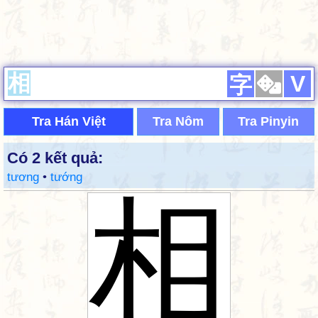
V
字
Tra Hán Việt
Tra Nôm
Tra Pinyin
Có 2 kết quả:
tương
•
tướng
相