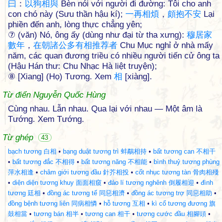
曰
：
以
狗
相
與
Bèn nói với người đi đường: Tôi cho anh
con chó này (Sưu thần hậu kí);
一
再
相
煩
，
頗
抱
不
安
Lại
phiền đến anh, lòng thực chẳng yên;
⑦ (văn) Nó, ông ấy (dùng như đại từ tha xưng):
穆
居
家
數
年
，
在
朝
諸
公
多
有
相
推
荐
者
Chu Mục nghỉ ở nhà mấy
năm, các quan đương triều có nhiều người tiến cử ông ta
(Hậu Hán thư: Chu Nhạc Hà liệt truyện);
⑧ [Xiang] (Họ) Tương. Xem
相
[xiàng].
Từ điển Nguyễn Quốc Hùng
Cùng nhau. Lẫn nhau. Qua lại với nhau — Một âm là
Tướng. Xem Tướng.
Từ ghép
43
bạch tương 白相
•
bạng duật tương trì 蚌鷸相持
•
bất tương can 不相干
•
bất tương đắc 不相得
•
bất tương năng 不相能
•
bình thuỷ tương phùng
萍水相逢
•
châm giới tương đầu 針芥相投
•
cốt nhục tương tàn 骨肉相殘
•
diện diện tương khuy 面面相窺
•
đảo lí tương nghênh 倒履相迎
•
đình
tương 廷相
•
đồng ác tương tế 同惡相濟
•
đồng ác tương trợ 同惡相助
•
đồng bệnh tương liên 同病相憐
•
hỗ tương 互相
•
kì cổ tương đương 旗
鼓相當
•
tương bán 相半
•
tương can 相干
•
tương cước đầu 相腳頭
•