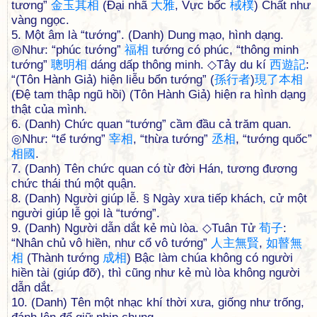
tương”
金
玉
其
相
(Đại nhã
大
雅
, Vực bốc
棫
樸
) Chất như
vàng ngọc.
5. Một âm là “tướng”. (Danh) Dung mạo, hình dạng.
◎Như: “phúc tướng”
福
相
tướng có phúc, “thông minh
tướng”
聰
明
相
dáng dấp thông minh. ◇Tây du kí
西
遊
記
:
“(Tôn Hành Giả) hiện liễu bổn tướng” (
孫
行
者
)
現
了
本
相
(Đệ tam thập ngũ hồi) (Tôn Hành Giả) hiện ra hình dạng
thật của mình.
6. (Danh) Chức quan “tướng” cầm đầu cả trăm quan.
◎Như: “tể tướng”
宰
相
, “thừa tướng”
丞
相
, “tướng quốc”
相
國
.
7. (Danh) Tên chức quan có từ đời Hán, tương đương
chức thái thú một quận.
8. (Danh) Người giúp lễ. § Ngày xưa tiếp khách, cử một
người giúp lễ gọi là “tướng”.
9. (Danh) Người dẫn dắt kẻ mù lòa. ◇Tuân Tử
荀
子
:
“Nhân chủ vô hiền, như cổ vô tướng”
人
主
無
賢
,
如
瞽
無
相
(Thành tướng
成
相
) Bậc làm chúa không có người
hiền tài (giúp đỡ), thì cũng như kẻ mù lòa không người
dẫn dắt.
10. (Danh) Tên một nhạc khí thời xưa, giống như trống,