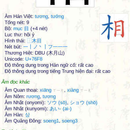
Âm Hán Việt:
tương
,
tướng
Tổng nét: 9
Bộ:
mục 目
(+4 nét)
Lục thư: hội ý
Hình thái:
⿰
木
目
Nét bút:
一丨ノ丶丨フ一一一
Thương Hiệt: DBU (木月山)
Unicode:
U+76F8
Độ thông dụng trong Hán ngữ cổ: rất cao
Độ thông dụng trong tiếng Trung hiện đại: rất cao
Âm đọc khác
Âm Quan thoại:
xiāng
,
xiàng
ㄒㄧㄤ
ㄒㄧㄤˋ
Âm Nôm:
rương
,
tương
Âm Nhật (onyomi):
ソウ (sō)
,
ショウ (shō)
Âm Nhật (kunyomi):
あい- (ai-)
Âm Hàn:
상
Âm Quảng Đông:
soeng1
,
soeng3