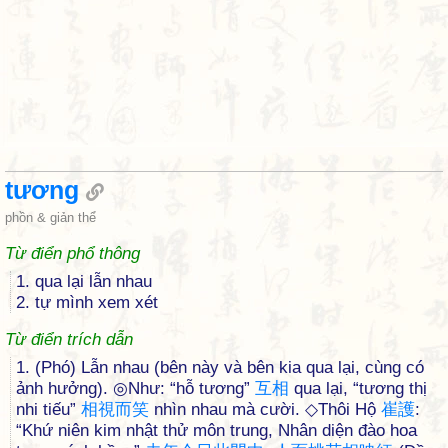
tương
phồn & giản thể
Từ điển phổ thông
1. qua lại lẫn nhau
2. tự mình xem xét
Từ điển trích dẫn
1. (Phó) Lẫn nhau (bên này và bên kia qua lại, cùng có
ảnh hưởng). ◎Như: “hỗ tương”
互
相
qua lại, “tương thị
nhi tiếu”
相
視
而
笑
nhìn nhau mà cười. ◇Thôi Hộ
崔
護
:
“Khứ niên kim nhật thử môn trung, Nhân diện đào hoa