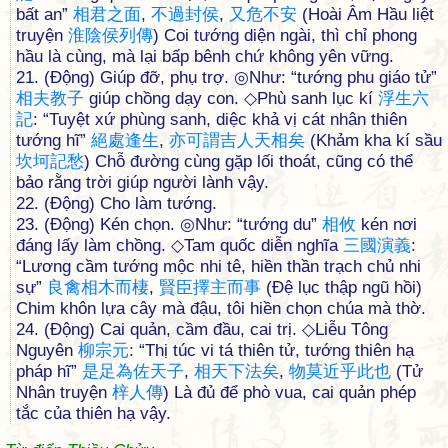
bất an”
相
君
之
面
,
不
過
封
侯
,
又
危
不
安
(Hoài Âm Hầu liệt
truyện
淮
陰
侯
列
傳
) Coi tướng diện ngài, thì chỉ phong
hầu là cùng, mà lại bấp bênh chứ không yên vững.
21. (Động) Giúp đỡ, phụ trợ. ◎Như: “tướng phu giáo tử”
相
夫
教
子
giúp chồng dạy con. ◇Phù sanh lục kí
浮
生
六
記
: “Tuyệt xứ phùng sanh, diệc khả vị cát nhân thiên
tướng hĩ”
絕
處
逢
生
,
亦
可
謂
吉
人
天
相
矣
(Khảm kha kí sầu
坎
坷
記
愁
) Chỗ đường cùng gặp lối thoát, cũng có thể
bảo rằng trời giúp người lành vậy.
22. (Động) Cho làm tướng.
23. (Động) Kén chọn. ◎Như: “tướng du”
相
攸
kén nơi
đáng lấy làm chồng. ◇Tam quốc diễn nghĩa
三
國
演
義
:
“Lương cầm tướng mộc nhi tê, hiền thần trạch chủ nhi
sự”
良
禽
相
木
而
棲
,
賢
臣
擇
主
而
事
(Đệ lục thập ngũ hồi)
Chim khôn lựa cây mà đậu, tôi hiền chọn chúa mà thờ.
24. (Động) Cai quản, cầm đầu, cai trị. ◇Liễu Tông
Nguyên
柳
宗
元
: “Thị túc vi tá thiên tử, tướng thiên hạ
pháp hĩ”
是
足
為
佐
天
子
,
相
天
下
法
矣
,
物
莫
近
乎
此
也
(Tử
Nhân truyện
梓
人
傳
) Là đủ để phò vua, cai quản phép
tắc của thiên hạ vậy.