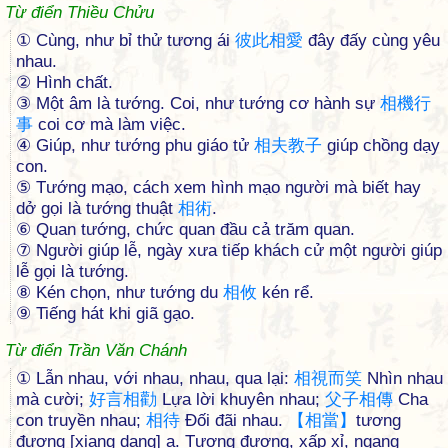
Từ điển Thiều Chửu
① Cùng, như bỉ thử tương ái
彼
此
相
愛
đây đấy cùng yêu
nhau.
② Hình chất.
③ Một âm là tướng. Coi, như tướng cơ hành sự
相
機
行
事
coi cơ mà làm việc.
④ Giúp, như tướng phu giáo tử
相
夫
教
子
giúp chồng dạy
con.
⑤ Tướng mạo, cách xem hình mạo người mà biết hay
dở gọi là tướng thuật
相
術
.
⑥ Quan tướng, chức quan đầu cả trăm quan.
⑦ Người giúp lễ, ngày xưa tiếp khách cử một người giúp
lễ gọi là tướng.
⑧ Kén chọn, như tướng du
相
攸
kén rể.
⑨ Tiếng hát khi giã gạo.
Từ điển Trần Văn Chánh
① Lẫn nhau, với nhau, nhau, qua lại:
相
視
而
笑
Nhìn nhau
mà cười;
好
言
相
勸
Lựa lời khuyên nhau;
父
子
相
傳
Cha
con truyền nhau;
相
待
Đối đãi nhau.
【
相
當
】
tương
đương [xiang dang] a. Tương đương, xấp xỉ, ngang