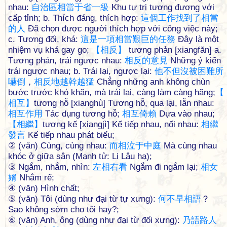
nhau:
自
治
區
相
當
于
省
一
級
Khu tự trị tương đương với
cấp tỉnh; b. Thích đáng, thích hợp:
這
個
工
作
找
到
了
相
當
的
人
Đã chọn được người thích hợp với công việc này;
c. Tương đối, khá:
這
是
一
項
相
當
艱
巨
的
任
務
Đây là một
nhiệm vụ khá gay go;
【
相
反
】
tương phản [xiangfăn] a.
Tương phản, trái ngược nhau:
相
反
的
意
見
Những ý kiến
trái ngược nhau; b. Trái lại, ngược lại:
他
不
但
沒
被
困
難
所
嚇
倒
，
相
反
地
越
幹
越
猛
Chẳng những anh không chùn
bước trước khó khăn, mà trái lại, càng làm càng hăng;
【
相
互
】
tương hỗ [xianghù] Tương hỗ, qua lại, lẫn nhau:
相
互
作
用
Tác dụng tương hỗ;
相
互
倚
賴
Dựa vào nhau;
【
相
繼
】
tương kế [xiangjì] Kế tiếp nhau, nối nhau:
相
繼
發
言
Kế tiếp nhau phát biểu;
② (văn) Cùng, cùng nhau:
而
相
泣
于
中
庭
Mà cùng nhau
khóc ở giữa sân (Mạnh tử: Li Lâu hạ);
③ Ngắm, nhắm, nhìn:
左
相
右
看
Ngắm đi ngắm lại;
相
女
婿
Nhắm rể;
④ (văn) Hình chất;
⑤ (văn) Tôi (dùng như đại từ tự xưng):
何
不
早
相
語
？
Sao không sớm cho tôi hay?;
⑥ (văn) Anh, ông (dùng như đại từ đối xưng):
乃
語
路
人