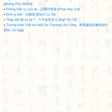
(
Hoàng Phủ Nhiễm
)
•
Phỏng hiến ty cựu du - 訪憲司舊遊
(
Phan Huy Ích
)
•
Sinh ly biệt - 生離別
(
Bạch Cư Dị
)
•
Thập bất tất tư kỳ 7 - 十不必思其七
(
Ngô Thì Sĩ
)
•
Tương hoàn Việt lưu biệt Dự Chương chư công - 將還越留別豫章諸公
(
Độc Cô Cập
)