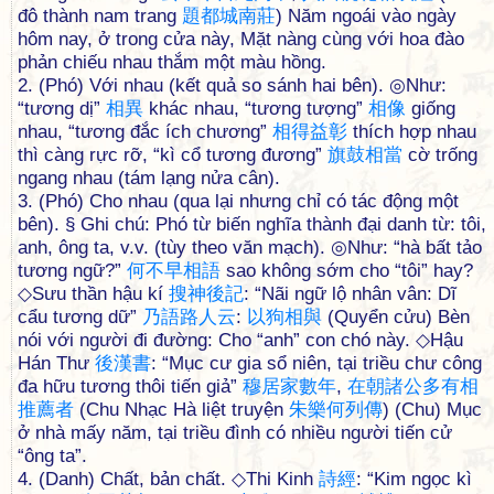
đô thành nam trang
題
都
城
南
莊
) Năm ngoái vào ngày
hôm nay, ở trong cửa này, Mặt nàng cùng với hoa đào
phản chiếu nhau thắm một màu hồng.
2. (Phó) Với nhau (kết quả so sánh hai bên). ◎Như:
“tương dị”
相
異
khác nhau, “tương tượng”
相
像
giống
nhau, “tương đắc ích chương”
相
得
益
彰
thích hợp nhau
thì càng rực rỡ, “kì cổ tương đương”
旗
鼓
相
當
cờ trống
ngang nhau (tám lạng nửa cân).
3. (Phó) Cho nhau (qua lại nhưng chỉ có tác động một
bên). § Ghi chú: Phó từ biến nghĩa thành đại danh từ: tôi,
anh, ông ta, v.v. (tùy theo văn mạch). ◎Như: “hà bất tảo
tương ngữ?”
何
不
早
相
語
sao không sớm cho “tôi” hay?
◇Sưu thần hậu kí
搜
神
後
記
: “Nãi ngữ lộ nhân vân: Dĩ
cẩu tương dữ”
乃
語
路
人
云
:
以
狗
相
與
(Quyển cửu) Bèn
nói với người đi đường: Cho “anh” con chó này. ◇Hậu
Hán Thư
後
漢
書
: “Mục cư gia sổ niên, tại triều chư công
đa hữu tương thôi tiến giả”
穆
居
家
數
年
,
在
朝
諸
公
多
有
相
推
薦
者
(Chu Nhạc Hà liệt truyện
朱
樂
何
列
傳
) (Chu) Mục
ở nhà mấy năm, tại triều đình có nhiều người tiến cử
“ông ta”.
4. (Danh) Chất, bản chất. ◇Thi Kinh
詩
經
: “Kim ngọc kì