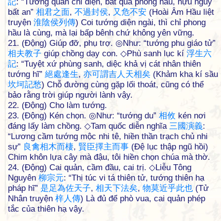
記
: “Tướng quân chi diện, bất quá phong hầu, hựu nguy
bất an”
相
君
之
面
,
不
過
封
侯
,
又
危
不
安
(Hoài Âm Hầu liệt
truyện
淮
陰
侯
列
傳
) Coi tướng diện ngài, thì chỉ phong
hầu là cùng, mà lại bấp bênh chứ không yên vững.
21. (Động) Giúp đỡ, phụ trợ. ◎Như: “tướng phu giáo tử”
相
夫
教
子
giúp chồng dạy con. ◇Phù sanh lục kí
浮
生
六
記
: “Tuyệt xứ phùng sanh, diệc khả vị cát nhân thiên
tướng hĩ”
絕
處
逢
生
,
亦
可
謂
吉
人
天
相
矣
(Khảm kha kí sầu
坎
坷
記
愁
) Chỗ đường cùng gặp lối thoát, cũng có thể
bảo rằng trời giúp người lành vậy.
22. (Động) Cho làm tướng.
23. (Động) Kén chọn. ◎Như: “tướng du”
相
攸
kén nơi
đáng lấy làm chồng. ◇Tam quốc diễn nghĩa
三
國
演
義
:
“Lương cầm tướng mộc nhi tê, hiền thần trạch chủ nhi
sự”
良
禽
相
木
而
棲
,
賢
臣
擇
主
而
事
(Đệ lục thập ngũ hồi)
Chim khôn lựa cây mà đậu, tôi hiền chọn chúa mà thờ.
24. (Động) Cai quản, cầm đầu, cai trị. ◇Liễu Tông
Nguyên
柳
宗
元
: “Thị túc vi tá thiên tử, tướng thiên hạ
pháp hĩ”
是
足
為
佐
天
子
,
相
天
下
法
矣
,
物
莫
近
乎
此
也
(Tử
Nhân truyện
梓
人
傳
) Là đủ để phò vua, cai quản phép
tắc của thiên hạ vậy.