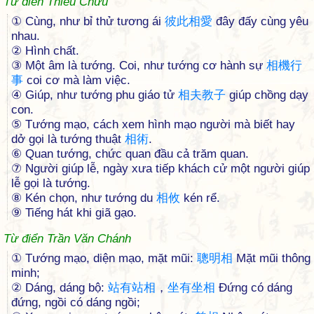
Từ điển Thiều Chửu
① Cùng, như bỉ thử tương ái
彼
此
相
愛
đây đấy cùng yêu
nhau.
② Hình chất.
③ Một âm là tướng. Coi, như tướng cơ hành sự
相
機
行
事
coi cơ mà làm việc.
④ Giúp, như tướng phu giáo tử
相
夫
教
子
giúp chồng dạy
con.
⑤ Tướng mạo, cách xem hình mạo người mà biết hay
dở gọi là tướng thuật
相
術
.
⑥ Quan tướng, chức quan đầu cả trăm quan.
⑦ Người giúp lễ, ngày xưa tiếp khách cử một người giúp
lễ gọi là tướng.
⑧ Kén chọn, như tướng du
相
攸
kén rể.
⑨ Tiếng hát khi giã gạo.
Từ điển Trần Văn Chánh
① Tướng mạo, diện mạo, mặt mũi:
聰
明
相
Mặt mũi thông
minh;
② Dáng, dáng bộ:
站
有
站
相
，
坐
有
坐
相
Đứng có dáng
đứng, ngồi có dáng ngồi;