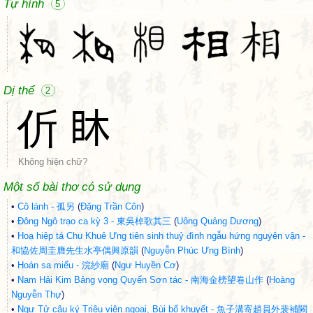
Tự hình
5
Dị thể
2
伒
𥄢
Không hiện chữ?
Một số bài thơ có sử dụng
•
Cô lánh - 孤另
(
Đặng Trần Côn
)
•
Đông Ngô trạo ca kỳ 3 - 東吳棹歌其三
(
Uông Quảng Dương
)
•
Hoạ hiệp tá Chu Khuê Ưng tiên sinh thuỷ đình ngẫu hứng nguyên vận -
和協佐周圭膺先生水亭偶興原韻
(
Nguyễn Phúc Ưng Bình
)
•
Hoán sa miếu - 浣紗廟
(
Ngư Huyền Cơ
)
•
Nam Hải Kim Bảng vọng Quyển Sơn tác - 南海金榜望卷山作
(
Hoàng
Nguyễn Thự
)
•
Ngư Tử câu ký Triệu viên ngoại, Bùi bổ khuyết - 魚子溝寄趙員外裴補闕