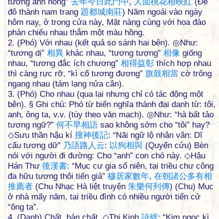
tương ánh hồng”
去
年
今
日
此
門
中
,
人
面
桃
花
相
映
紅
(Đề
đô thành nam trang
題
都
城
南
莊
) Năm ngoái vào ngày
hôm nay, ở trong cửa này, Mặt nàng cùng với hoa đào
phản chiếu nhau thắm một màu hồng.
2. (Phó) Với nhau (kết quả so sánh hai bên). ◎Như:
“tương dị”
相
異
khác nhau, “tương tượng”
相
像
giống
nhau, “tương đắc ích chương”
相
得
益
彰
thích hợp nhau
thì càng rực rỡ, “kì cổ tương đương”
旗
鼓
相
當
cờ trống
ngang nhau (tám lạng nửa cân).
3. (Phó) Cho nhau (qua lại nhưng chỉ có tác động một
bên). § Ghi chú: Phó từ biến nghĩa thành đại danh từ: tôi,
anh, ông ta, v.v. (tùy theo văn mạch). ◎Như: “hà bất tảo
tương ngữ?”
何
不
早
相
語
sao không sớm cho “tôi” hay?
◇Sưu thần hậu kí
搜
神
後
記
: “Nãi ngữ lộ nhân vân: Dĩ
cẩu tương dữ”
乃
語
路
人
云
:
以
狗
相
與
(Quyển cửu) Bèn
nói với người đi đường: Cho “anh” con chó này. ◇Hậu
Hán Thư
後
漢
書
: “Mục cư gia sổ niên, tại triều chư công
đa hữu tương thôi tiến giả”
穆
居
家
數
年
,
在
朝
諸
公
多
有
相
推
薦
者
(Chu Nhạc Hà liệt truyện
朱
樂
何
列
傳
) (Chu) Mục
ở nhà mấy năm, tại triều đình có nhiều người tiến cử
“ông ta”.
4. (Danh) Chất, bản chất. ◇Thi Kinh
詩
經
: “Kim ngọc kì