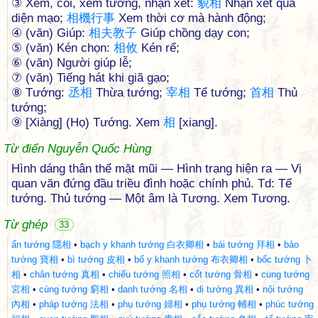
③ Xem, coi, xem tướng, nhận xét:
貌
相
Nhận xét qua
diện mạo;
相
機
行
事
Xem thời cơ mà hành động;
④ (văn) Giúp:
相
夫
教
子
Giúp chồng dạy con;
⑤ (văn) Kén chọn:
相
攸
Kén rể;
⑥ (văn) Người giúp lễ;
⑦ (văn) Tiếng hát khi giã gạo;
⑧ Tướng:
丞
相
Thừa tướng;
宰
相
Tể tướng;
首
相
Thủ
tướng;
⑨ [Xiàng] (Họ) Tướng. Xem
相
[xiang].
Từ điển Nguyễn Quốc Hùng
Hình dáng thân thể mặt mũi — Hình trạng hiện ra — Vị
quan văn đứng đầu triều đình hoặc chính phủ. Td: Tể
tướng. Thủ tướng — Một âm là Tương. Xem Tương.
Từ ghép
33
ẩn tướng 隱相
•
bạch y khanh tướng 白衣卿相
•
bái tướng 拜相
•
bảo
tướng 寶相
•
bì tướng 皮相
•
bố y khanh tướng 布衣卿相
•
bốc tướng 卜
相
•
chân tướng 真相
•
chiếu tướng 照相
•
cốt tướng 骨相
•
cung tướng
宮相
•
cùng tướng 窮相
•
danh tướng 名相
•
dị tướng 異相
•
nội tướng
內相
•
pháp tướng 法相
•
phụ tướng 婦相
•
phụ tướng 輔相
•
phúc tướng