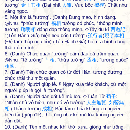
tương”
金
玉
其
相
(Đại nhã
大
雅
, Vực bốc
棫
樸
) Chất như
vàng ngọc.
5. Một âm là “tướng”. (Danh) Dung mạo, hình dạng.
◎Như: “phúc tướng”
福
相
tướng có phúc, “thông minh
tướng”
聰
明
相
dáng dấp thông minh. ◇Tây du kí
西
遊
記
:
“(Tôn Hành Giả) hiện liễu bổn tướng” (
孫
行
者
)
現
了
本
相
(Đệ tam thập ngũ hồi) (Tôn Hành Giả) hiện ra hình dạng
thật của mình.
6. (Danh) Chức quan “tướng” cầm đầu cả trăm quan.
◎Như: “tể tướng”
宰
相
, “thừa tướng”
丞
相
, “tướng quốc”
相
國
.
7. (Danh) Tên chức quan có từ đời Hán, tương đương
chức thái thú một quận.
8. (Danh) Người giúp lễ. § Ngày xưa tiếp khách, cử một
người giúp lễ gọi là “tướng”.
9. (Danh) Người dẫn dắt kẻ mù lòa. ◇Tuân Tử
荀
子
:
“Nhân chủ vô hiền, như cổ vô tướng”
人
主
無
賢
,
如
瞽
無
相
(Thành tướng
成
相
) Bậc làm chúa không có người
hiền tài (giúp đỡ), thì cũng như kẻ mù lòa không người
dẫn dắt.
10. (Danh) Tên một nhạc khí thời xưa, giống như trống,