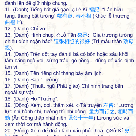
đánh lên để giữ nhịp chung.
11. (Danh) Tiếng hát giã gạo. ◇Lễ Kí
禮
記
: “Lân hữu
tang, thung bất tướng”
鄰
有
喪
,
舂
不
相
(Khúc lễ thượng
曲
禮
上
).
12. (Danh) Chỉ vợ.
13. (Danh) Hình chụp. ◇Lỗ Tấn
魯
迅
: “Giá trương tướng
chiếu đích ngận hảo”
這
張
相
照
的
很
好
(Trí mẫu thân
致
母
親
).
14. (Danh) Trên cột tay đàn tì bà có bốn hoặc sáu khối
làm bằng ngà voi, sừng trâu, gỗ hồng... dùng để xác định
âm vị.
15. (Danh) Tên riêng chỉ tháng bảy âm lịch.
16. (Danh) Sao “Tướng”.
17. (Danh) (Thuật ngữ Phật giáo) Chỉ hình trạng bên
ngoài sự vật.
18. (Danh) Họ “Tướng”.
19. (Động) Xem, coi, thẩm xét. ◇Tả truyện
左
傳
: “Lượng
lực nhi hành chi, tướng thì nhi động”
量
力
而
行
之
,
相
時
而
動
(Ẩn Công thập nhất niên
隱
公
十
一
年
) Lượng sức và
xem thời cơ mà hành động.
20. (Động) Xem để đoán lành xấu phúc họa. ◇Sử Kí
史