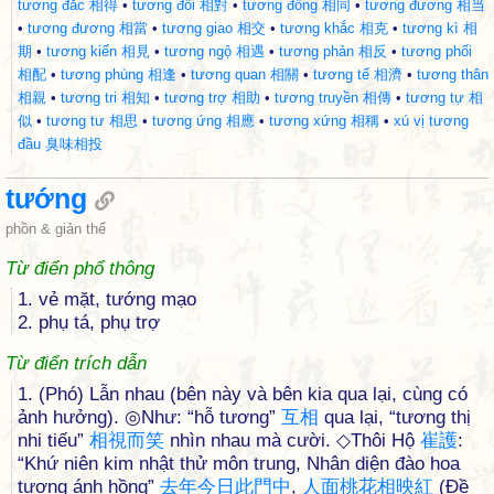
tương đắc 相得
•
tương đối 相對
•
tương đồng 相同
•
tương đương 相当
•
tương đương 相當
•
tương giao 相交
•
tương khắc 相克
•
tương kì 相
期
•
tương kiến 相見
•
tương ngộ 相遇
•
tương phản 相反
•
tương phối
相配
•
tương phùng 相逢
•
tương quan 相關
•
tương tế 相濟
•
tương thân
相親
•
tương tri 相知
•
tương trợ 相助
•
tương truyền 相傳
•
tương tự 相
似
•
tương tư 相思
•
tương ứng 相應
•
tương xứng 相稱
•
xú vị tương
đầu 臭味相投
tướng
phồn & giản thể
Từ điển phổ thông
1. vẻ mặt, tướng mạo
2. phụ tá, phụ trợ
Từ điển trích dẫn
1. (Phó) Lẫn nhau (bên này và bên kia qua lại, cùng có
ảnh hưởng). ◎Như: “hỗ tương”
互
相
qua lại, “tương thị
nhi tiếu”
相
視
而
笑
nhìn nhau mà cười. ◇Thôi Hộ
崔
護
:
“Khứ niên kim nhật thử môn trung, Nhân diện đào hoa
tương ánh hồng”
去
年
今
日
此
門
中
,
人
面
桃
花
相
映
紅
(Đề