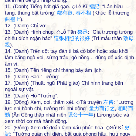
đánh lên để giữ nhịp chung.
11. (Danh) Tiếng hát giã gạo. ◇Lễ Kí
禮
記
: “Lân hữu
tang, thung bất tướng”
鄰
有
喪
,
舂
不
相
(Khúc lễ thượng
曲
禮
上
).
12. (Danh) Chỉ vợ.
13. (Danh) Hình chụp. ◇Lỗ Tấn
魯
迅
: “Giá trương tướng
chiếu đích ngận hảo”
這
張
相
照
的
很
好
(Trí mẫu thân
致
母
親
).
14. (Danh) Trên cột tay đàn tì bà có bốn hoặc sáu khối
làm bằng ngà voi, sừng trâu, gỗ hồng... dùng để xác định
âm vị.
15. (Danh) Tên riêng chỉ tháng bảy âm lịch.
16. (Danh) Sao “Tướng”.
17. (Danh) (Thuật ngữ Phật giáo) Chỉ hình trạng bên
ngoài sự vật.
18. (Danh) Họ “Tướng”.
19. (Động) Xem, coi, thẩm xét. ◇Tả truyện
左
傳
: “Lượng
lực nhi hành chi, tướng thì nhi động”
量
力
而
行
之
,
相
時
而
動
(Ẩn Công thập nhất niên
隱
公
十
一
年
) Lượng sức và
xem thời cơ mà hành động.
20. (Động) Xem để đoán lành xấu phúc họa. ◇Sử Kí
史
記
: “Tướng quân chi diện, bất quá phong hầu, hựu nguy