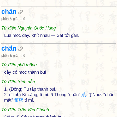
chân
phồn & giản thể
Từ điển Nguyễn Quốc Hùng
Lúa mọc dầy, khít nhau — Sát tới gần.
chẩn
phồn & giản thể
Từ điển phổ thông
cây cỏ mọc thành bụi
Từ điển trích dẫn
1. (Động) Tụ tập thành bụi.
2. (Tính) Kĩ càng, tỉ mỉ. § Thông “chẩn”
縝
. ◎Như: “chẩn
mật”
稹
密
tỉ mỉ.
Từ điển Trần Văn Chánh