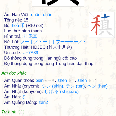
Âm Hán Việt:
chân
,
chẩn
Tổng nét: 15
Bộ:
hoà 禾
(+10 nét)
Lục thư: hình thanh
Hình thái:
⿰
禾
真
Nét bút:
ノ一丨ノ丶一丨丨フ一一一一ノ丶
Thương Hiệt: HDJBC (竹木十月金)
Unicode:
U+7A39
Độ thông dụng trong Hán ngữ cổ: cao
Độ thông dụng trong tiếng Trung hiện đại: thấp
Âm đọc khác
Âm Quan thoại:
biān
,
zhēn
,
zhěn
ㄅㄧㄢ
ㄓㄣ
ㄓㄣˇ
Âm Nhật (onyomi):
シン (shin)
,
テン (ten)
,
ヘン (hen)
Âm Nhật (kunyomi):
しげ.る (shige.ru)
Âm Hàn:
진
Âm Quảng Đông:
zan2
Tự hình
2