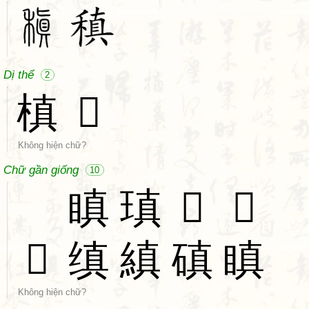
Dị thể
2
槙
𥣰
Không hiện chữ?
Chữ gần giống
10
𥪧
瞋
瑱
𩥄
𤛇
𤌭
缜
縝
磌
瞋
Không hiện chữ?