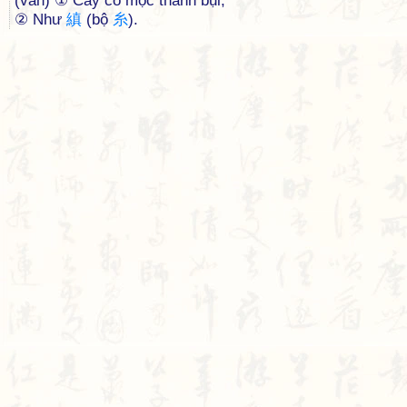
(văn) ① Cây cỏ mọc thành bụi;
② Như
縝
(bộ
糸
).