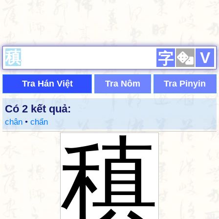
V
字
Tra Hán Việt
Tra Nôm
Tra Pinyin
Có 2 kết quả:
chân
•
chẩn
稹