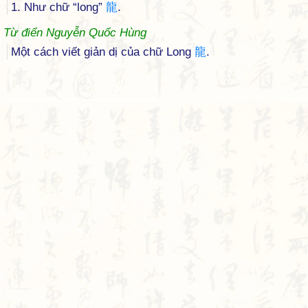
1. Như chữ “long”
龍
.
Từ điển Nguyễn Quốc Hùng
Một cách viết giản dị của chữ Long
龍
.