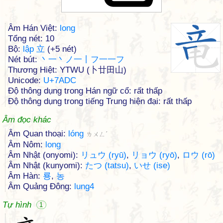
Âm Hán Việt:
long
Tổng nét: 10
Bộ:
lập 立
(+5 nét)
Nét bút:
丶一丶ノ一丨フ一一フ
Thương Hiệt: YTWU (卜廿田山)
Unicode:
U+7ADC
Độ thông dụng trong Hán ngữ cổ: rất thấp
Độ thông dụng trong tiếng Trung hiện đại: rất thấp
Âm đọc khác
Âm Quan thoại:
lóng
ㄌㄨㄥˊ
Âm Nôm:
long
Âm Nhật (onyomi):
リュウ (ryū)
,
リョウ (ryō)
,
ロウ (rō)
Âm Nhật (kunyomi):
たつ (tatsu)
,
いせ (ise)
Âm Hàn:
룡
,
농
Âm Quảng Đông:
lung4
Tự hình
1