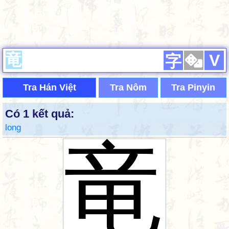
V
字
Tra Hán Việt
Tra Nôm
Tra Pinyin
Có 1 kết quả:
long
竜