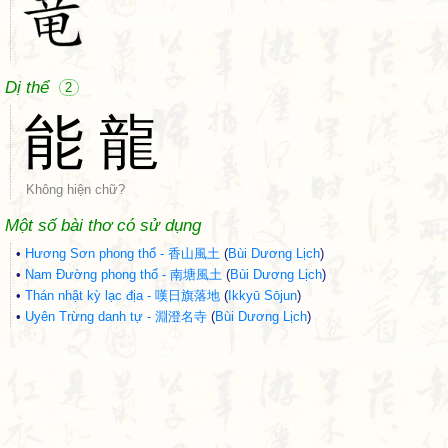
Dị thể
2
能
龍
Không hiện chữ?
Một số bài thơ có sử dụng
•
Hương Sơn phong thổ - 香山風土
(
Bùi Dương Lịch
)
•
Nam Đường phong thổ - 南塘風土
(
Bùi Dương Lịch
)
•
Thán nhật kỳ lạc địa - 嘆日旗落地
(
Ikkyū Sōjun
)
•
Uyên Trừng danh tự - 淵澄名寺
(
Bùi Dương Lịch
)