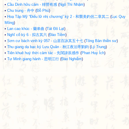
•
Cầu Dinh hữu cảm - 梂營有感
(
Ngô Thì Nhậm
)
•
Chu trung - 舟中
(
Đỗ Phủ
)
•
Hoạ Tập Mỹ “Điếu lữ nhị chương” kỳ 2 - 和襲美釣侶二章其二
(
Lục Quy
Mông
)
•
Lan cao khúc - 蘭皋曲
(
Tát Đô Lạt
)
•
Nghĩ cổ kỳ 6 - 拟古其六
(
Đào Tiềm
)
•
Sơn cư bách vịnh kỳ 057 - 山居百詠其五十七
(
Tông Bản thiền sư
)
•
Thu giang dạ bạc ký Lưu Quân - 秋江夜泊寄劉鈞
(
Lý Trung
)
•
Tiên khuê huý thời cảm tác - 先閨諱辰感作
(
Phan Huy Ích
)
•
Tư Minh giang hành - 思明江行
(
Đào Nghiễm
)