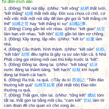
Từ điển trích dẫn
1. (Động) Thắt nút dây. ◎Như: “kết võng”
結
網
thắt lưới,
“kết thằng”
結
繩
thắt mối dây. Đời xưa chưa có chữ, cứ
mỗi việc thắt một nút dây để làm ghi gọi là “kết thằng chi
thế”
結
繩
之
世
hay “kết thằng kí sự”
結
繩
記
事
.
2. (Động) Cùng gắn bó với nhau. ◎Như: “kết giao”
結
交
làm bạn với nhau, “kết hôn”
結
婚
gắn bó làm vợ chồng.
3. (Động) Xây dựng, lập nên. ◎Như: “kết lư”
結
廬
làm
nhà.
4. (Động) Cấu thành, hình thành. ◎Như: “kết oán”
結
怨
,
“kết hận”
結
恨
đều nghĩa là gây ra sự oán hận cả. § Nhà
Phật cũng gọi những mối oan thù kiếp trước là “kết”.
5. (Động) Đông lại, đọng lại. ◎Như: “kết băng”
結
冰
nước đóng lại thành băng, “kết hạch”
結
核
khí huyết
đọng lại thành cái hạch.
6. (Động) Ra trái, ra quả. ◇Tây du kí
西
遊
記
: “Tiên đào
thường kết quả”
仙
桃
常
結
果
(Đệ nhất hồi) Đào tiên
thường ra quả.
7. (Động) Thắt gọn, tóm lại. ◎Như: “tổng kết”
總
結
tóm
tắt lại, thắt gọn lại bằng một câu, “cam kết”
甘
結
làm tờ
cam đoan để cho quan xử cho xong án.