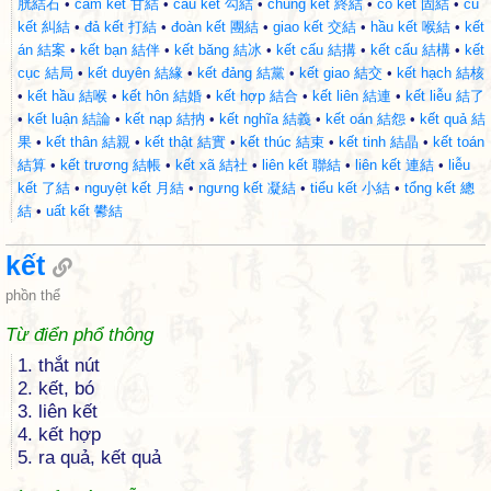
胱結石
•
cam kết 甘結
•
câu kết 勾結
•
chung kết 終結
•
cố kết 固結
•
củ
kết 糾結
•
đả kết 打結
•
đoàn kết 團結
•
giao kết 交結
•
hầu kết 喉結
•
kết
án 結案
•
kết bạn 結伴
•
kết băng 結冰
•
kết cấu 結搆
•
kết cấu 結構
•
kết
cục 結局
•
kết duyên 結緣
•
kết đảng 結黨
•
kết giao 結交
•
kết hạch 結核
•
kết hầu 結喉
•
kết hôn 結婚
•
kết hợp 結合
•
kết liên 結連
•
kết liễu 結了
•
kết luận 結論
•
kết nạp 結抐
•
kết nghĩa 結義
•
kết oán 結怨
•
kết quả 結
果
•
kết thân 結親
•
kết thật 結實
•
kết thúc 結束
•
kết tinh 結晶
•
kết toán
結算
•
kết trương 結帳
•
kết xã 結社
•
liên kết 聯結
•
liên kết 連結
•
liễu
kết 了結
•
nguyệt kết 月結
•
ngưng kết 凝結
•
tiểu kết 小結
•
tổng kết 總
結
•
uất kết 鬰結
kết
phồn thể
Từ điển phổ thông
1. thắt nút
2. kết, bó
3. liên kết
4. kết hợp
5. ra quả, kết quả