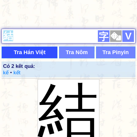
V
字
Tra Hán Việt
Tra Nôm
Tra Pinyin
Có 2 kết quả:
kế
•
kết
結