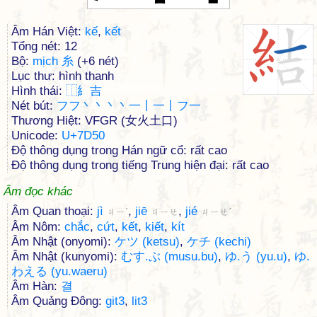
Âm Hán Việt:
kế
,
kết
Tổng nét: 12
Bộ:
mịch 糸
(+6 nét)
Lục thư: hình thanh
Hình thái:
⿰
糹
吉
Nét bút:
フフ丶丶丶丶一丨一丨フ一
Thương Hiệt: VFGR (女火土口)
Unicode:
U+7D50
Độ thông dụng trong Hán ngữ cổ: rất cao
Độ thông dụng trong tiếng Trung hiện đại: rất cao
Âm đọc khác
Âm Quan thoại:
jì
,
jiē
,
jié
ㄐㄧˋ
ㄐㄧㄝ
ㄐㄧㄝˊ
Âm Nôm:
chắc
,
cứt
,
kết
,
kiết
,
kít
Âm Nhật (onyomi):
ケツ (ketsu)
,
ケチ (kechi)
Âm Nhật (kunyomi):
むす.ぶ (musu.bu)
,
ゆ.う (yu.u)
,
ゆ.
わえる (yu.waeru)
Âm Hàn:
결
Âm Quảng Đông:
git3
,
lit3