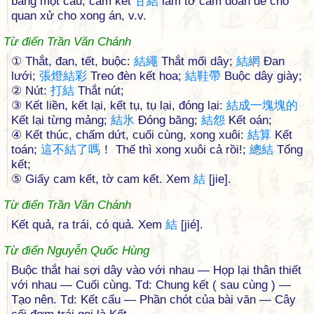
bằng một câu; cam kết
甘
結
làm tờ cam đoan để cho
quan xử cho xong án, v.v.
Từ điển Trần Văn Chánh
① Thắt, đan, tết, buộc:
結
繩
Thắt mối dây;
結
網
Đan
lưới;
張
燈
結
彩
Treo đèn kết hoa;
結
鞋
帶
Buộc dây giày;
② Nút:
打
結
Thắt nút;
③ Kết liền, kết lại, kết tụ, tụ lại, đóng lại:
結
成
一
塊
塊
的
Kết lại từng mảng;
結
氷
Đóng băng;
結
怨
Kết oán;
④ Kết thúc, chấm dứt, cuối cùng, xong xuôi:
結
算
Kết
toán;
這
不
結
了
嗎
！ Thế thì xong xuôi cả rồi!;
總
結
Tổng
kết;
⑤ Giấy cam kết, tờ cam kết. Xem
結
[jie].
Từ điển Trần Văn Chánh
Kết quả, ra trái, có quả. Xem
結
[jié].
Từ điển Nguyễn Quốc Hùng
Buộc thắt hai sợi dây vào với nhau — Họp lại thân thiết
với nhau — Cuối cùng. Td: Chung kết ( sau cùng ) —
Tạo nên. Td: Kết cấu — Phần chót của bài văn — Cây