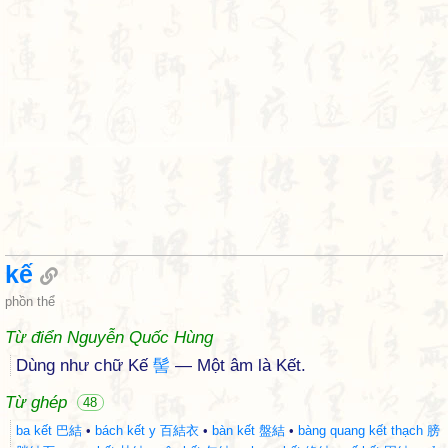
kế
phồn thể
Từ điển Nguyễn Quốc Hùng
Dùng như chữ Kế
髻
— Một âm là Kết.
Từ ghép
48
ba kết 巴結
•
bách kết y 百結衣
•
bàn kết 盤結
•
bàng quang kết thạch 膀