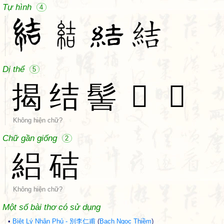
Tự hình
4
Dị thể
5
揭
结
髻
𢢂
𥾫
Không hiện chữ?
Chữ gần giống
2
絽
硈
Không hiện chữ?
Một số bài thơ có sử dụng
•
Biệt Lý Nhân Phủ - 別李仁甫
(
Bạch Ngọc Thiềm
)