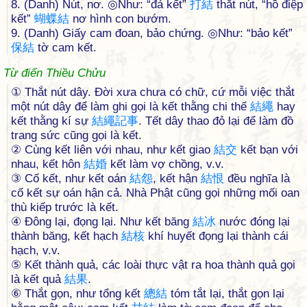
8. (Danh) Nút, nơ. ◎Như: “đả kết”
打
結
thắt nút, “hồ điệp
kết”
蝴
蝶
結
nơ hình con bướm.
9. (Danh) Giấy cam đoan, bảo chứng. ◎Như: “bảo kết”
保
結
tờ cam kết.
Từ điển Thiều Chửu
① Thắt nút dây. Ðời xưa chưa có chữ, cứ mỗi việc thắt
một nút dây để làm ghi gọi là kết thằng chi thế
結
繩
hay
kết thằng kí sự
結
繩
記
事
. Tết dây thao đỏ lại để làm đồ
trang sức cũng gọi là kết.
② Cùng kết liên với nhau, như kết giao
結
交
kết bạn với
nhau, kết hôn
結
婚
kết làm vợ chồng, v.v.
③ Cố kết, như kết oán
結
怨
, kết hận
結
恨
đều nghĩa là
cố kết sự oán hận cả. Nhà Phật cũng gọi những mối oan
thù kiếp trước là kết.
④ Ðông lại, đọng lại. Như kết băng
結
冰
nước đóng lại
thành băng, kết hạch
結
核
khí huyết đọng lại thành cái
hạch, v.v.
⑤ Kết thành quả, các loài thực vật ra hoa thành quả gọi
là kết quả
結
果
.
⑥ Thắt gọn, như tổng kết
總
結
tóm tắt lại, thắt gọn lại