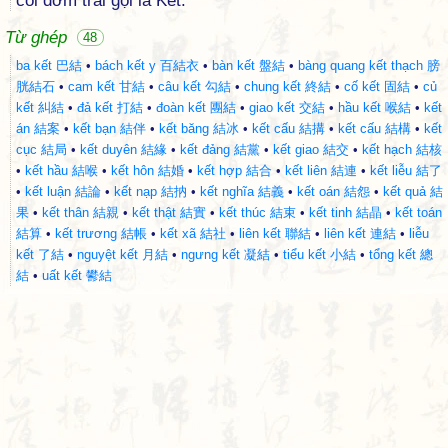
cối đơm trái gọi là Kết.
Từ ghép
48
ba kết 巴結
•
bách kết y 百結衣
•
bàn kết 盤結
•
bàng quang kết thạch 膀
胱結石
•
cam kết 甘結
•
câu kết 勾結
•
chung kết 終結
•
cố kết 固結
•
củ
kết 糾結
•
đả kết 打結
•
đoàn kết 團結
•
giao kết 交結
•
hầu kết 喉結
•
kết
án 結案
•
kết bạn 結伴
•
kết băng 結冰
•
kết cấu 結搆
•
kết cấu 結構
•
kết
cục 結局
•
kết duyên 結緣
•
kết đảng 結黨
•
kết giao 結交
•
kết hạch 結核
•
kết hầu 結喉
•
kết hôn 結婚
•
kết hợp 結合
•
kết liên 結連
•
kết liễu 結了
•
kết luận 結論
•
kết nạp 結抐
•
kết nghĩa 結義
•
kết oán 結怨
•
kết quả 結
果
•
kết thân 結親
•
kết thật 結實
•
kết thúc 結束
•
kết tinh 結晶
•
kết toán
結算
•
kết trương 結帳
•
kết xã 結社
•
liên kết 聯結
•
liên kết 連結
•
liễu
kết 了結
•
nguyệt kết 月結
•
ngưng kết 凝結
•
tiểu kết 小結
•
tổng kết 總
結
•
uất kết 鬰結