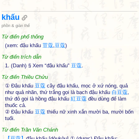
khấu
phồn & giản thể
Từ điển phổ thông
(xem: đậu khấu
荳
蔻
,
豆
蔻
)
Từ điển trích dẫn
1. (Danh) § Xem “đậu khấu”
豆
蔻
.
Từ điển Thiều Chửu
① Ðậu khấu
豆
蔻
cây đậu khấu, mọc ở xứ nóng, quả
như quả nhãn, thứ trắng gọi là bạch đậu khấu
白
豆
蔻
,
thứ đỏ gọi là hồng đậu khấu
紅
豆
蔻
đều dùng để làm
thuốc cả.
② Ðậu khấu
豆
蔻
thiếu nữ xinh xắn mười ba, mười bốn
tuổi.
Từ điển Trần Văn Chánh
【
豆
蔻
】
đậu khấu [dòukòu] ① (dược) Đậu khấu;