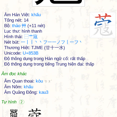
Âm Hán Việt:
khấu
Tổng nét: 14
Bộ:
thảo 艸
(+11 nét)
Lục thư: hình thanh
Hình thái:
⿱
艹
宼
Nét bút:
一丨丨丶丶フ一一ノフ丨一フ丶
Thương Hiệt: TJME (廿十一水)
Unicode:
U+853B
Độ thông dụng trong Hán ngữ cổ: rất thấp
Độ thông dụng trong tiếng Trung hiện đại: thấp
Âm đọc khác
Âm Quan thoại:
kòu
ㄎㄡˋ
Âm Nôm:
khấu
Âm Quảng Đông:
kau3
Tự hình
2