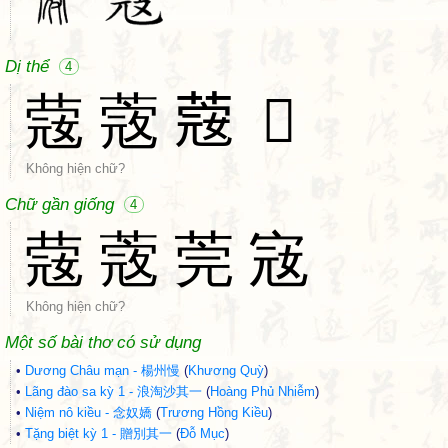
Dị thể
4
䓻
蔲
𦸅
𦽛
Không hiện chữ?
Chữ gần giống
4
䓻
蔲
莞
宼
Không hiện chữ?
Một số bài thơ có sử dụng
•
Dương Châu mạn - 楊州慢
(
Khương Quỳ
)
•
Lãng đào sa kỳ 1 - 浪淘沙其一
(
Hoàng Phủ Nhiễm
)
•
Niệm nô kiều - 念奴嬌
(
Trương Hồng Kiều
)
•
Tặng biệt kỳ 1 - 贈別其一
(
Đỗ Mục
)