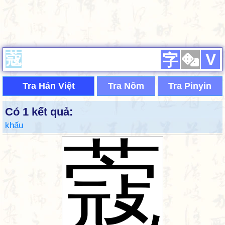
V
字
Tra Hán Việt
Tra Nôm
Tra Pinyin
Có 1 kết quả:
khấu
蔻