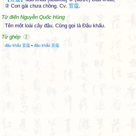
② Con gái chưa chồng. Cv.
荳
蔻
.
Từ điển Nguyễn Quốc Hùng
Tên một loài cây đậu. Cũng gọi là Đậu khấu.
Từ ghép
2
đậu khấu 荳蔻
•
đậu khấu 豆蔻