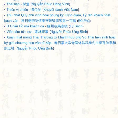
•
Thái liên - 採蓮
(
Nguyễn Phúc Hồng Vịnh
)
•
Thiện vị chiếu - 禪位詔
(
Khuyết danh Việt Nam
)
•
Thu nhật Quỳ phủ vịnh hoài phụng ký Trịnh giám, Lý tân khách nhất
bách vận - 秋日夔府詠懷奉寄鄭監李賓客一百韻
(
Đỗ Phủ
)
•
U Châu Hồ mã khách ca - 幽州胡馬客歌
(
Lý Bạch
)
•
Viên lâm tức sự - 園林即事
(
Nguyễn Phúc Ưng Bình
)
•
Xuân nhật mông Thái Thường tự khanh hưu ông Võ Thái tiên sinh hoài
ký giai chương hoạ vận dĩ đáp - 春日蒙太常寺卿休翁武泰先生懷寄佳章和
韻以答
(
Nguyễn Phúc Ưng Bình
)