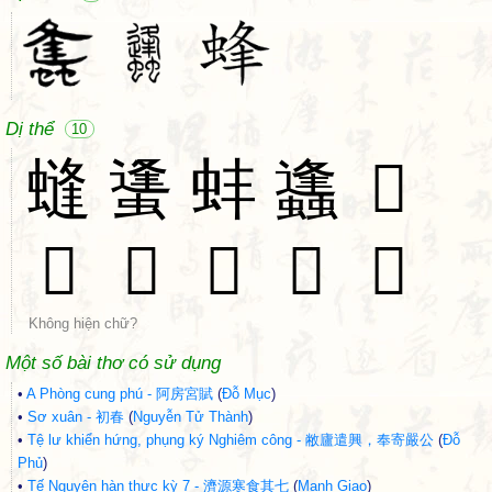
Dị thể
10
䗦
䗬
蚌
蠭
𧉳
𧊩
𧋴
𧒒
𧓶
𧔧
Không hiện chữ?
Một số bài thơ có sử dụng
•
A Phòng cung phú - 阿房宮賦
(
Đỗ Mục
)
•
Sơ xuân - 初春
(
Nguyễn Tử Thành
)
•
Tệ lư khiển hứng, phụng ký Nghiêm công - 敝廬遣興，奉寄嚴公
(
Đỗ
Phủ
)
•
Tế Nguyên hàn thực kỳ 7 - 濟源寒食其七
(
Mạnh Giao
)