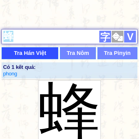
V
字
Tra Hán Việt
Tra Nôm
Tra Pinyin
Có 1 kết quả:
phong
蜂