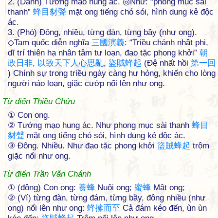
2. (Danh) Tướng mạo hung ác. ◎Như: “phong mục sài
thanh”
蜂
目
豺
聲
mặt ong tiếng chó sói, hình dung kẻ độc
ác.
3. (Phó) Đông, nhiều, từng đàn, từng bầy (như ong).
◇Tam quốc diễn nghĩa
三
國
演
義
: “Triều chánh nhật phi,
dĩ trí thiên hạ nhân tâm tư loạn, đạo tặc phong khởi”
朝
政
日
非
,
以
致
天
下
人
心
思
亂
,
盜
賊
蜂
起
(Đệ nhất hồi
第
一
回
) Chính sự trong triều ngày càng hư hỏng, khiến cho lòng
người náo loạn, giặc cướp nổi lên như ong.
Từ điển Thiều Chửu
① Con ong.
② Tướng mạo hung ác. Như phong mục sài thanh
蜂
目
豺
聲
mặt ong tiếng chó sói, hình dung kẻ độc ác.
③ Đông. Nhiều. Như đạo tặc phong khởi
盜
賊
蜂
起
trộm
giặc nổi như ong.
Từ điển Trần Văn Chánh
① (động) Con ong:
養
蜂
Nuôi ong;
蜜
蜂
Mật ong;
② (Ví) từng đàn, từng đám, từng bầy, đông nhiều (như
ong) nổi lên như ong:
蜂
擁
而
至
Cả đám kéo đến, ùn ùn