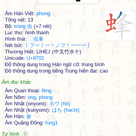
Âm Hán Việt:
phong
Tổng nét: 13
Bộ:
trùng 虫
(+7 nét)
Lục thư: hình thanh
Hình thái:
⿰
虫
夆
Nét bút:
丨フ一丨一丶ノフ丶一一一丨
Thương Hiệt: LIHEJ (中戈竹水十)
Unicode:
U+8702
Độ thông dụng trong Hán ngữ cổ: trung bình
Độ thông dụng trong tiếng Trung hiện đại: cao
Âm đọc khác
Âm Quan thoại:
fēng
ㄈㄥ
Âm Nôm:
ong
,
phong
Âm Nhật (onyomi):
ホウ (hō)
Âm Nhật (kunyomi):
はち (hachi)
Âm Hàn:
봉
Âm Quảng Đông:
fung1
Tự hình
3