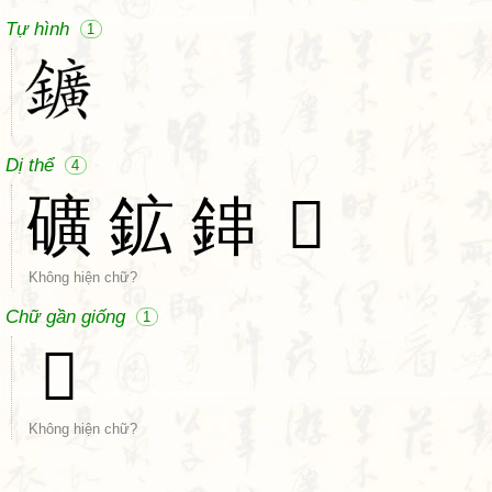
Tự hình
1
Dị thể
4
礦
鉱
鋛
𰽚
Không hiện chữ?
Chữ gần giống
1
𨤡
Không hiện chữ?