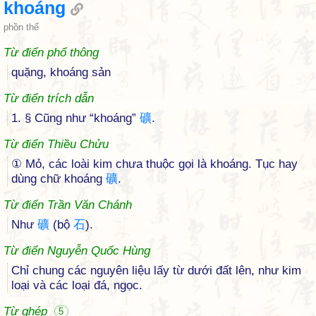
khoáng
phồn thể
Từ điển phổ thông
quặng, khoáng sản
Từ điển trích dẫn
1. § Cũng như “khoáng”
礦
.
Từ điển Thiều Chửu
① Mỏ, các loài kim chưa thuộc gọi là khoáng. Tục hay
dùng chữ khoáng
礦
.
Từ điển Trần Văn Chánh
Như
礦
(bộ
石
).
Từ điển Nguyễn Quốc Hùng
Chỉ chung các nguyên liệu lấy từ dưới đất lên, như kim
loại và các loại đá, ngọc.
Từ ghép
5