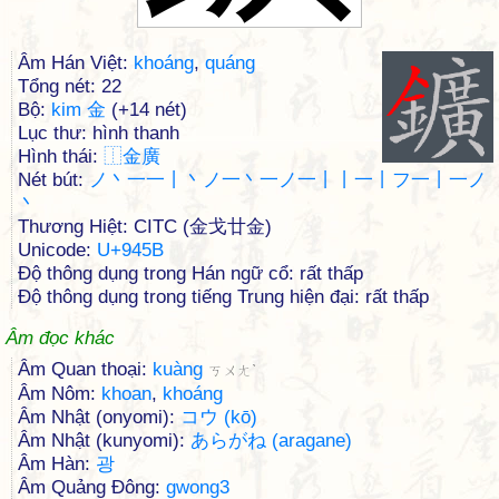
Âm Hán Việt:
khoáng
,
quáng
Tổng nét: 22
Bộ:
kim 金
(+14 nét)
Lục thư: hình thanh
Hình thái:
⿰
金
廣
Nét bút:
ノ丶一一丨丶ノ一丶一ノ一丨丨一丨フ一丨一ノ
丶
Thương Hiệt: CITC (金戈廿金)
Unicode:
U+945B
Độ thông dụng trong Hán ngữ cổ: rất thấp
Độ thông dụng trong tiếng Trung hiện đại: rất thấp
Âm đọc khác
Âm Quan thoại:
kuàng
ㄎㄨㄤˋ
Âm Nôm:
khoan
,
khoáng
Âm Nhật (onyomi):
コウ (kō)
Âm Nhật (kunyomi):
あらがね (aragane)
Âm Hàn:
광
Âm Quảng Đông:
gwong3