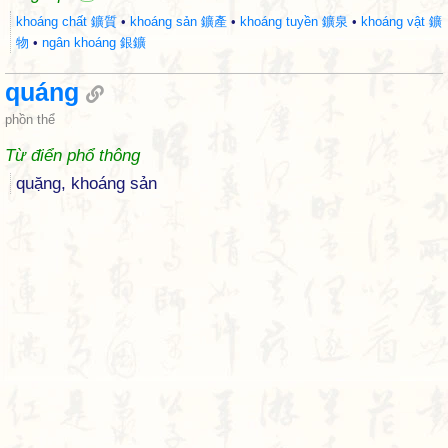
khoáng chất 鑛質
•
khoáng sản 鑛產
•
khoáng tuyền 鑛泉
•
khoáng vật 鑛
物
•
ngân khoáng 銀鑛
quáng
phồn thể
Từ điển phổ thông
quặng, khoáng sản