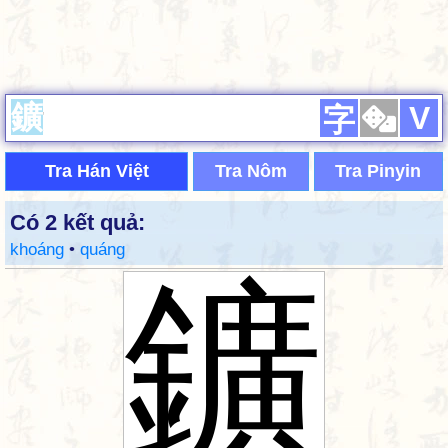
V
字
Tra Hán Việt
Tra Nôm
Tra Pinyin
Có 2 kết quả:
khoáng
•
quáng
鑛