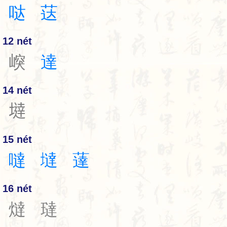
哒
荙
12 nét
㟮
達
14 nét
𡐿
15 nét
噠
墶
薘
16 nét
燵
㼀