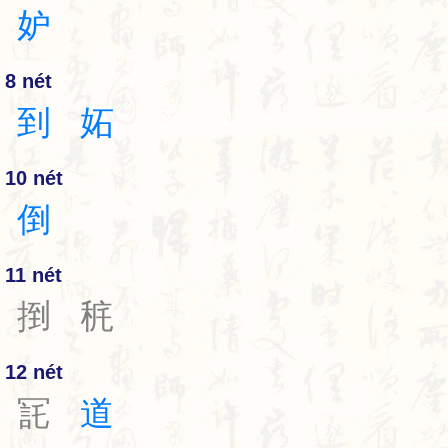
妒
8 nét
到
妬
10 nét
倒
11 nét
捯
䅊
12 nét
㓃
道