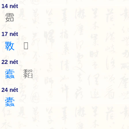
14 nét
𩂰
17 nét
斁
𤢕
22 nét
蠧
䵚
24 nét
蠹