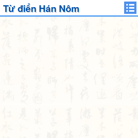
Từ điển Hán Nôm