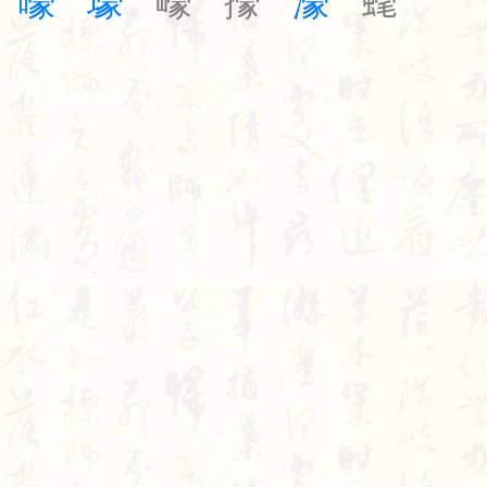
嚎
壕
㠙
㩝
濠
𧐢