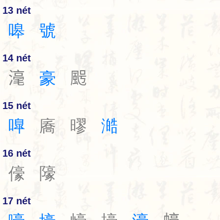
13 nét
嗥
號
14 nét
𣻼
豪
𩖸
15 nét
嘷
㢗
㬔
澔
16 nét
儫
䧫
17 nét