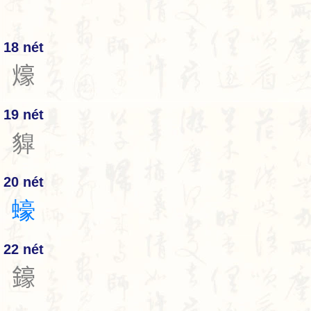
18 nét
𤐶
19 nét
䝥
20 nét
蠔
22 nét
𨮙