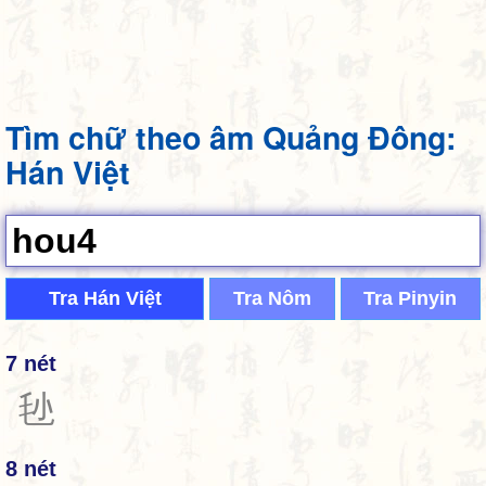
Tìm chữ theo âm Quảng Đông:
Hán Việt
Tra Hán Việt
Tra Nôm
Tra Pinyin
7 nét
毜
8 nét