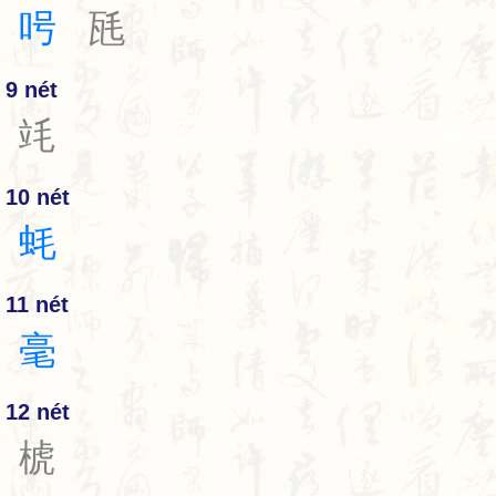
呺
瓱
9 nét
竓
10 nét
蚝
11 nét
毫
12 nét
椃