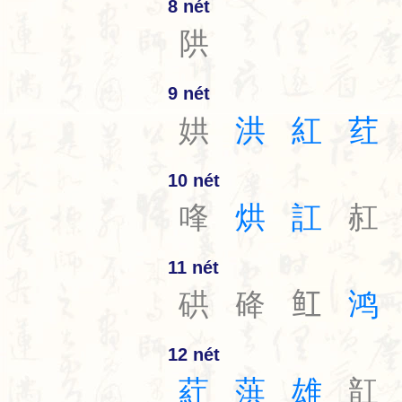
8 nét
䧆
9 nét
娂
洪
紅
荭
10 nét
㖓
烘
訌
䞑
11 nét
硔
䂫
𫚉
鸿
12 nét
葒
葓
雄
䪦