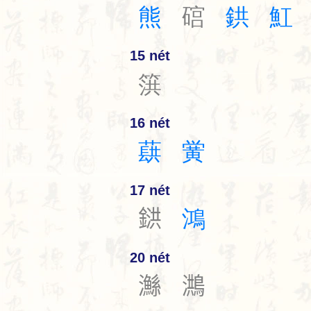
熊
䃔
鉷
魟
15 nét
篊
16 nét
蕻
黉
17 nét
𨩅
鴻
20 nét
𤄏
𪃡