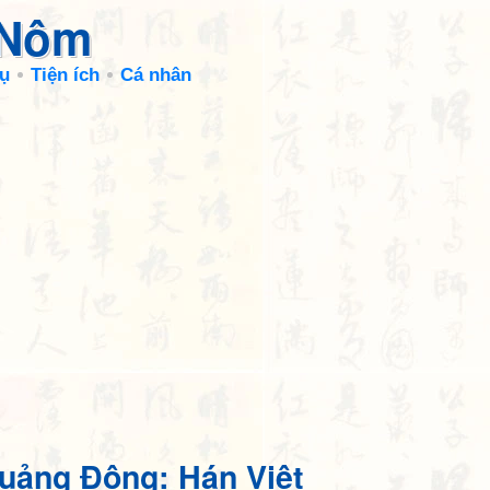
 Nôm
ụ
Tiện ích
Cá nhân
uảng Đông: Hán Việt