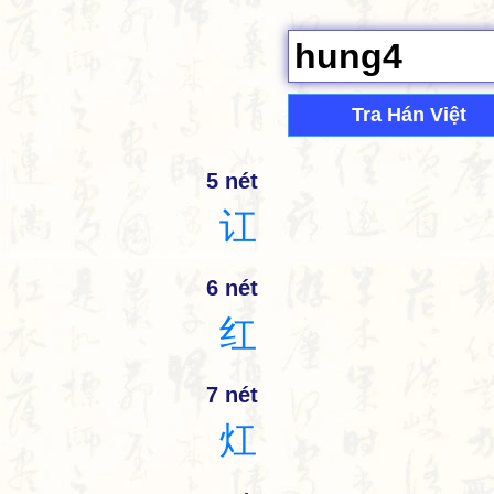
Tra Hán Việt
5 nét
讧
6 nét
红
7 nét
灴