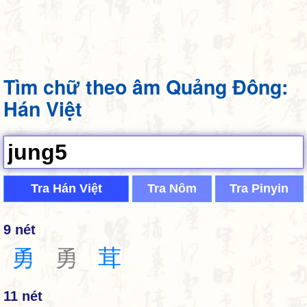
Tìm chữ theo âm Quảng Đông:
Hán Việt
Tra Hán Việt
Tra Nôm
Tra Pinyin
9 nét
勇
勇
茸
11 nét