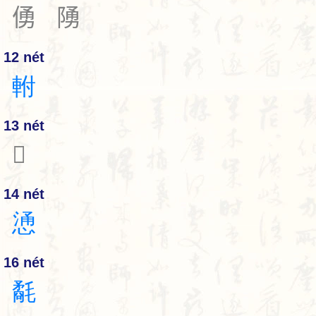
𠋀
𨺳
12 nét
軵
13 nét
𧗴
14 nét
慂
16 nét
氄